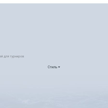
ей для турниров
Стиль