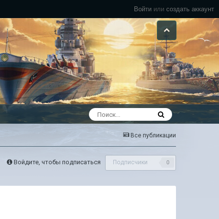
Войти
или
создать аккаунт
Все публикации
Войдите, чтобы подписаться
Подписчики
0