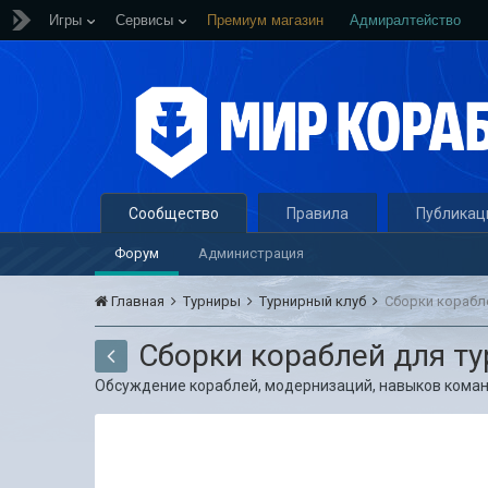
Игры
Сервисы
Премиум магазин
Адмиралтейство
Сообщество
Правила
Публикац
Форум
Администрация
Главная
Турниры
Турнирный клуб
Сборки корабл
Сборки кораблей для т
Обсуждение кораблей, модернизаций, навыков коман