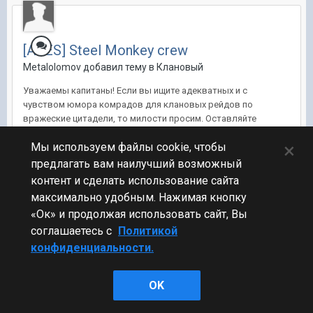
[APES] Steel Monkey crew
Metalolomov добавил тему в
Клановый
Уважаемы капитаны! Если вы ищите адекватных и с
чувством юмора комрадов для клановых рейдов по
вражеские цитадели, то милости просим. Оставляйте
заявки, будем рассматривать каждую индивидуально.
×
Мы используем файлы cookie, чтобы
Командный пункт находится в городе Краснодар, Россия.
Условия: 21 + Не ниже 51% побед
предлагать вам наилучший возможный
контент и сделать использование сайта
18 окт 2017, 13:07:30
11 ответов
максимально удобным. Нажимая кнопку
«Ок» и продолжая использовать сайт, Вы
соглашаетесь с
Политикой
Стиль
конфиденциальности.
OK
Powered by Invision Community