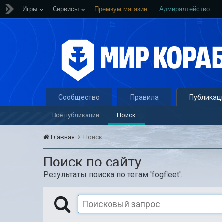
Игры
Сервисы
Премиум магазин
Адмиралтейство
Сообщество
Правила
Публикац
Все публикации
Поиск
Главная
Поиск
Поиск по сайту
Результаты поиска по тегам 'fogfleet'.