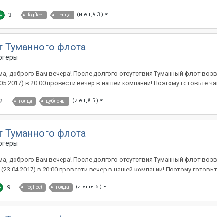
3
(и ещё 3 )
fogfleet
голда
т Туманного флота
огеры
а, доброго Вам вечера! После долгого отсутствия Туманный флот воз
5.2017) в 20:00 провести вечер в нашей компании! Поэтому готовьте чай,
2
(и ещё 5 )
голда
дублоны
т Туманного флота
огеры
а, доброго Вам вечера! После долгого отсутствия Туманный флот воз
23.04.2017) в 20:00 провести вечер в нашей компании! Поэтому готовьте
9
(и ещё 5 )
fogfleet
голда