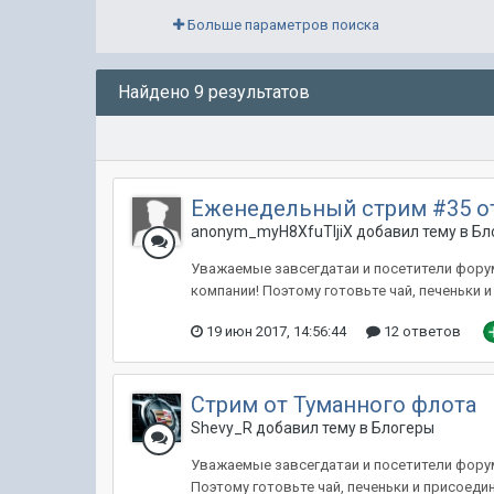
Больше параметров поиска
Найдено 9 результатов
Еженедельный стрим #35 о
anonym_myH8XfuTIjiX добавил тему в
Бл
Уважаемые завсегдатаи и посетители форума
компании! Поэтому готовьте чай, печеньки 
19 июн 2017, 14:56:44
12 ответов
Стрим от Туманного флота
Shevy_R добавил тему в
Блогеры
Уважаемые завсегдатаи и посетители форума
Поэтому готовьте чай, печеньки и присоед