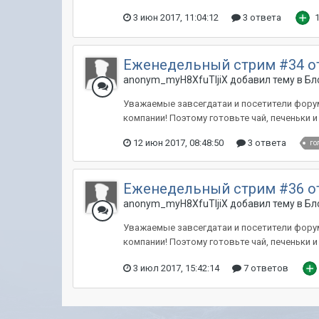
3 июн 2017, 11:04:12
3 ответа
Еженедельный стрим #34 о
anonym_myH8XfuTIjiX добавил тему в
Бл
Уважаемые завсегдатаи и посетители форума
компании! Поэтому готовьте чай, печеньки 
12 июн 2017, 08:48:50
3 ответа
го
Еженедельный стрим #36 о
anonym_myH8XfuTIjiX добавил тему в
Бл
Уважаемые завсегдатаи и посетители форума
компании! Поэтому готовьте чай, печеньки 
3 июл 2017, 15:42:14
7 ответов