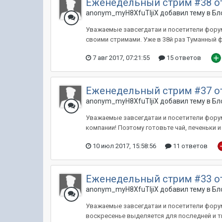
Еженедельный стрим #38 о
anonym_myH8XfuTIjiX добавил тему в
Бл
Уважаемые завсегдатаи и посетители фору
своими стримами. Уже в 38й раз Туманный фл
7 авг 2017, 07:21:55
15 ответов
Еженедельный стрим #37 о
anonym_myH8XfuTIjiX добавил тему в
Бл
Уважаемые завсегдатаи и посетители форума
компании! Поэтому готовьте чай, печеньки 
10 июл 2017, 15:58:56
11 ответов
Еженедельный стрим #33 о
anonym_myH8XfuTIjiX добавил тему в
Бл
Уважаемые завсегдатаи и посетители форума
воскресенье выделяется для последней и тщ