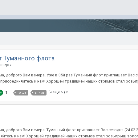
т Туманного флота
огеры
, доброго Вам вечера! Уже в 35й раз Туманный флот приглашает Вас сег
и присоединяйтесь к нам! Хорошей традицией наших стримов стал розыг
1
(и ещё 5 )
голда
аниме
, доброго Вам вечера! Туманный флот приглашает Вас сегодня (24.02.2
иняйтесь к нам! Хорошей традицией наших стримов стал розыгрыш золот