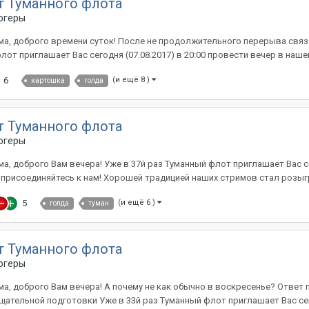
т Туманного флота
огеры
ма, доброго времени суток! После не продолжительного перерыва связ
от приглашает Вас сегодня (07.08.2017) в 20:00 провести вечер в нашей
6
(и ещё 8 )
картошка
голда
т Туманного флота
огеры
, доброго Вам вечера! Уже в 37й раз Туманный флот приглашает Вас сег
и присоединяйтесь к нам! Хорошей традицией наших стримов стал розыг
5
(и ещё 6 )
голда
туман
т Туманного флота
огеры
, доброго Вам вечера! А почему не как обычно в воскресенье? Ответ п
ательной подготовки Уже в 33й раз Туманный флот приглашает Вас сегод