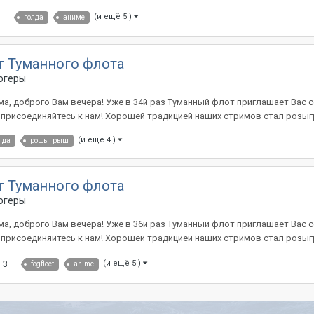
1
(и ещё 5 )
голда
аниме
т Туманного флота
огеры
, доброго Вам вечера! Уже в 34й раз Туманный флот приглашает Вас сег
и присоединяйтесь к нам! Хорошей традицией наших стримов стал розыг
(и ещё 4 )
лда
рощыгрыш
т Туманного флота
огеры
, доброго Вам вечера! Уже в 36й раз Туманный флот приглашает Вас сег
и присоединяйтесь к нам! Хорошей традицией наших стримов стал розыг
3
(и ещё 5 )
fogfleet
anime