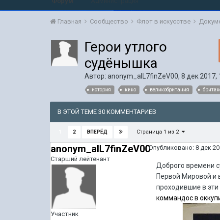
Форум
Администрация
Главная
Сообщество
Флот в искусстве
Докум
Герои утлого
судёнышка
Автор:
anonym_aIL7finZeV00
,
8 дек 2017, 
история
кино
великобритания
британ
В ЭТОЙ ТЕМЕ 30 КОММЕНТАРИЕВ
Страница 1 из 2
1
2
ВПЕРЁД
anonym_aIL7finZeV00
Опубликовано:
8 дек 20
Старший лейтенант
Доброго времени с
Первой Мировой и в
проходившие в эти
коммандос в оккуп
Участник