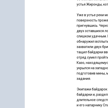
устья Жиронды, ко
Уже в устье реки 
поверхность проже
пригнувшись. Через
двух оставшихся л
слишком удачным. 
обнаружил всплыти
захватили двух бр
тащил байдарки вве
отряд сумел пройти
Казо, находящемуся
укрылся на западно
подготовив мины, 
задания.
Экипажи байдарок р
байдарки и, разде
длительное следств
и его напарнику Сп