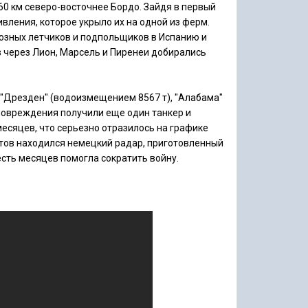
60 км северо-восточнее Бордо. Зайдя в первый
вления, которое укрыло их на одной из ферм.
юзных летчиков и подпольщиков в Испанию и
в через Лион, Марсель и Пиренеи добирались
 "Дрезден" (водоизмещением 8567 т), "Алабама"
е повреждения получили еще один танкер и
 месяцев, что серьезно отразилось на графике
ртов находился немецкий радар, приготовленный
есть месяцев помогла сократить войну.