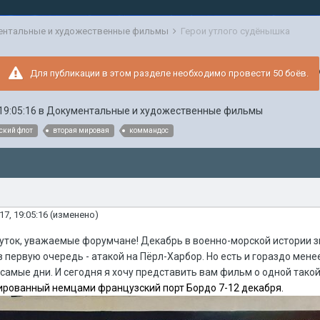
ентальные и художественные фильмы
Герои утлого судёнышка
Для публикации в этом разделе необходимо провести 50 боёв.
19:05:16
в
Документальные и художественные фильмы
ский флот
вторая мировая
коммандос
17, 19:05:16
(изменено)
уток, уважаемые форумчане! Декабрь в военно-морской истории з
 первую очередь - атакой на Пёрл-Харбор. Но есть и гораздо мен
 самые дни. И сегодня я хочу представить вам фильм о одной так
ированный немцами французский порт Бордо 7-12 декабря.