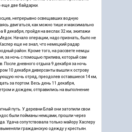
 еще две байдарки.
носцев, непрерывно освещавших водную
аясь двигаться, как можно тише и максимально
ра 8 декабря, пройдя на веслах 32 км, экипажи
едок. Начало операции, надо признать, было не
аслер еще не знал, что немецкий радар
одный район. Кроме того, на рассвете немцы
я, за ночь с помощью прилива, который сам
в. После дневного отдыха 9 декабря за ночь
утром 10 декабря диверсанты вышли к острову
дующую ночь отряд, преодолев оставшиеся 14 км,
ать за портом. Весь день 11 декабря,
ветром и дождем, отправились на выполнение
тный путь. У деревни Блай они затопили свои
андос были пойманы немцами, прошли через
ода. Удача сопутствовала только майору Хаслеру
и, выменяли гражданскую одежду у крестьян.