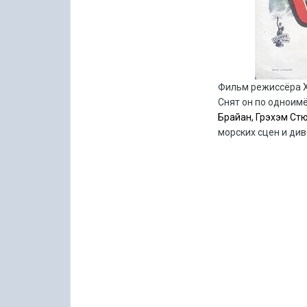
Фильм режиссёра Х
Снят он по одноим
Брайан, Грэхэм Стю
морских сцен и див