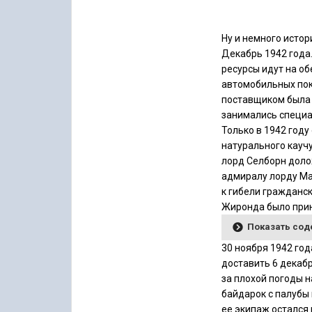
Ну и немного истор
Декабрь 1942 года
ресурсы идут на о
автомобильных пок
поставщиком была 
занимались специа
Только в 1942 году
натурального кауч
лорд Селборн доло
адмиралу лорду Ма
к гибели гражданск
Жиронда было прин
Показать со
30 ноября 1942 го
доставить 6 декаб
за плохой погоды н
байдарок с палубы 
ее экипаж остался 