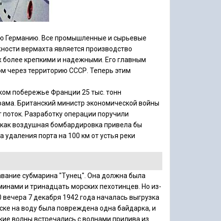
кую Германию. Все промышленные и сырьевые
жности вермахта является производство
х более крепкими и надежными. Его главным
ом через территорию СССР. Теперь этим
ском побережье Франции 25 тыс. тонн
фрама. Британский министр экономической войны
 поток. Разработку операции поручили
 как воздушная бомбардировка привела бы
 удаления порта на 100 км от устья реки
авание субмарина "Тунец". Она должна была
минами и тринадцать морских пехотинцев. Но из-
0 вечера 7 декабря 1942 года началась выгрузка
уске на воду была повреждена одна байдарка, и
ские волны встречались с волнами прилива из