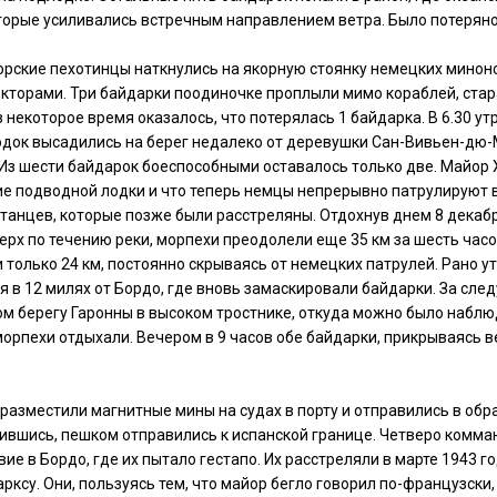
торые усиливались встречным направлением ветра. Было потеряно
морские пехотинцы наткнулись на якорную стоянку немецких мино
кторами. Три байдарки поодиночке проплыли мимо кораблей, стар
 некоторое время оказалось, что потерялась 1 байдарка. В 6.30 ут
одок высадились на берег недалеко от деревушки Сан-Вивьен-дю-М
Из шести байдарок боеспособными оставалось только две. Майор Х
е подводной лодки и что теперь немцы непрерывно патрулируют в
итанцев, которые позже были расстреляны. Отдохнув днем 8 декабр
рх по течению реки, морпехи преодолели еще 35 км за шесть часо
 только 24 км, постоянно скрываясь от немецких патрулей. Рано 
 в 12 милях от Бордо, где вновь замаскировали байдарки. За сле
м берегу Гаронны в высоком тростнике, откуда можно было наблюд
морпехи отдыхали. Вечером в 9 часов обе байдарки, прикрываясь 
азместили магнитные мины на судах в порту и отправились в обра
лившись, пешком отправились к испанской границе. Четверо комм
ие в Бордо, где их пытало гестапо. Их расстреляли в марте 1943 г
арксу. Они, пользуясь тем, что майор бегло говорил по-французск