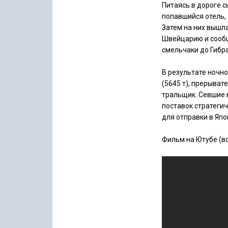
Питаясь в дороге с
попавшийся отель,
Затем на них вышл
Швейцарию и сообщ
смельчаки до Гибра
В результате ночн
(5645 т), прерыват
тральщик. Севшие в
поставок стратеги
для отправки в Япо
Фильм на Ютубе (во