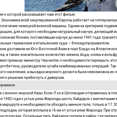
ии о которой рассказывает нам этот фильм:
. Экономика всей оккупированной Европы работает на гитлеровс
беспечение немецкой военной машины. Одним из критериев подви
рышек, для которого необходим натуральный каучук, делающий и
союзная Япония, поставлявшая каучук до июня 1941 года транзит
льные германские и итальянские суда — блокадопрорыватели.
 они доставили из Юго-Восточной Азии в порт Бордо на Атлантиче
ука, а также значительное количество хинина, йода, олова и воль
жил премьер-министру Черчиллю о необходимости перекрыть этот
унтбеттену, руководителю штаба комбинированных операций. Так
ого населения, а высадка морского десанта была невозможна из-за
ято решение прибегнуть к диверсии.
держимое
да с военно-морской базы Холи-Л.ох в Шотландии отправилась в пл
ря 1942 года к устью реки Жиронды шесть байдарок с магнитными 
а маршруте и необходимости обходить минное поле, только в 17. 3
подлодки, которая всплыла в 16 км от устья реки Жиронда. При сп
на подлодке. Остальные пять байдарок попали в район, где океан