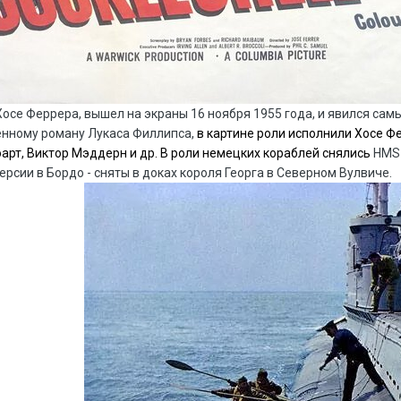
осе Феррера, вышел на экраны 16 ноября 1955 года, и явился сам
ённому роману Лукаса Филлипса,
в картине роли исполнили Хосе Ф
арт, Виктор Мэддерн и др.
В роли немецких кораблей снялись
HMS
ерсии в Бордо - сняты в доках короля Георга в Северном Вулвиче.