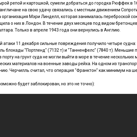
ырой репой и картошкой, сумели добраться до городка Рюффек в 1
 англичане на свою удачу связались с местным движением Сопроти
а организация Мэри Линделл, которая занималась переброской со
ила о них в Лондон. В течение двух месяцев под видом бретонце
лтара. Только в апреле 1943 года они вернулись в Англию.
ой атаки 11 декабря сильные повреждения получило четыре судна:
ель блокады "Портленд" (7132 т) и "Танненфелс" (7840 т). Меньши
 порту на грунт суда не могли выйти в море в течение нескольких
ческих материалов на военные заводы рейха. На одном из транспо
нию. Черчилль считал, что операция "Франктон" как минимум на ш
зможно будет заблокирован, но это не точно):