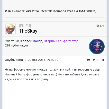
Изменено
30 окт 2014, 05:00:31
пользователем 1MAGISTR_
[FU-FU]
377
TheSkay
Участник,
Коллекционер
,
Старший альфа-тестер
293 публикации
Опубликовано:
30 окт 2014, 09:10:39
#12
Ну,на форуме можно иногда полазить и найти интересные вещи.
Начинай быть форумным червем :) Но и не забывай,что писать
надо не просто так,а по делу.