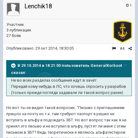
Lenchik18
1
Участник
3 публикации
27 боёв
Опубликовано:
29 окт 2014, 18:30:05
#4
В 29.10.2014 в 18:21:00 пользователь GeneralKorboot
сказал:
Не во всех разделах сообщения идут в зачёт.
Передай кому-нибудь в ЛС, что хочешь спросить у разрабов
(только прежде погляди задавали ли такой вопрос ранее)
​Но вот ты не видел такой вопросик. "Письмо с приглашением
пришло на почту но т.к. там требуют паспорт я решил не
вступать в альфу и подождать ЗБТ. Но вот вопрос так как я не
принял это письмо и не вступил в альфу, пустят ли меня с этим
письмом в ЗБТ? Ведь теоретически я являюсь альфатестером