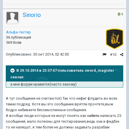
Sinorio
3
Альфа-тестер
36 публикаций
569 боёв
Опубликовано:
30 окт 2014, 02:42:00
#10
В 29.10.2014 в 23:37:47 пользователь sword_magister
сказал:
а мне форум нравится)часто захожу)
А тут сообщения не считаются) Так что нефиг флудить во всех
темах подряд. Хотя вы это сообщение врятли прочтете,выж
бодро набиваете бессмысленные сообщения.
А вообще люди которые не могут понять как
набить
написать 25
сообщений, мало полезны для тестирования,ведь они и фидбэк
то не напишут, и тем более не должны задавать разрабам