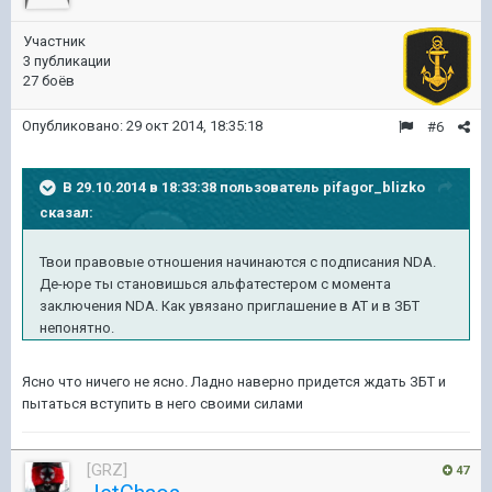
Участник
3 публикации
27 боёв
Опубликовано:
29 окт 2014, 18:35:18
#6
В 29.10.2014 в 18:33:38 пользователь pifagor_blizko
сказал:
Твои правовые отношения начинаются с подписания NDA.
Де-юре ты становишься альфатестером с момента
заключения NDA. Как увязано приглашение в АТ и в ЗБТ
непонятно.
Ясно что ничего не ясно. Ладно наверно придется ждать ЗБТ и
пытаться вступить в него своими силами
[GRZ]
47