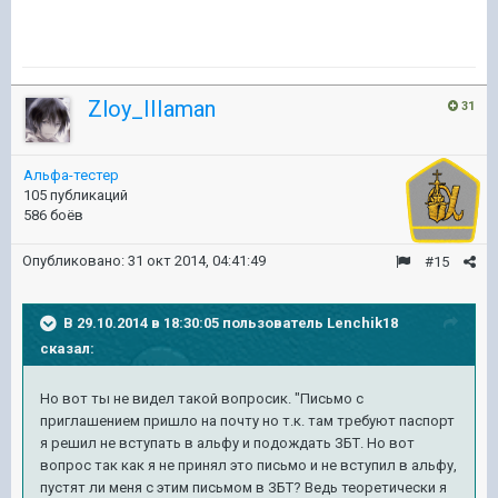
Zloy_IIIaman
31
Альфа-тестер
105 публикаций
586 боёв
Опубликовано:
31 окт 2014, 04:41:49
#15
В 29.10.2014 в 18:30:05 пользователь Lenchik18
сказал:
​Но вот ты не видел такой вопросик. "Письмо с
приглашением пришло на почту но т.к. там требуют паспорт
я решил не вступать в альфу и подождать ЗБТ. Но вот
вопрос так как я не принял это письмо и не вступил в альфу,
пустят ли меня с этим письмом в ЗБТ? Ведь теоретически я