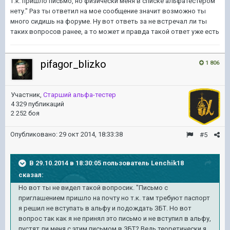
т.к. пришло письмо, но физически меня в списке альфатестером
нету." Раз ты ответил на мое сообщение значит возможно ты
много сидишь на форуме. Ну вот ответь за не встречал ли ты
таких вопросов ранее, а то может и правда такой ответ уже есть
pifagor_blizko
1 806
Участник,
Старший альфа-тестер
4 329 публикаций
2 252 боя
Опубликовано:
29 окт 2014, 18:33:38
#5
В 29.10.2014 в 18:30:05 пользователь Lenchik18
сказал:
​Но вот ты не видел такой вопросик. "Письмо с
приглашением пришло на почту но т.к. там требуют паспорт
я решил не вступать в альфу и подождать ЗБТ. Но вот
вопрос так как я не принял это письмо и не вступил в альфу,
пустят ли меня с этим письмом в ЗБТ? Ведь теоретически я