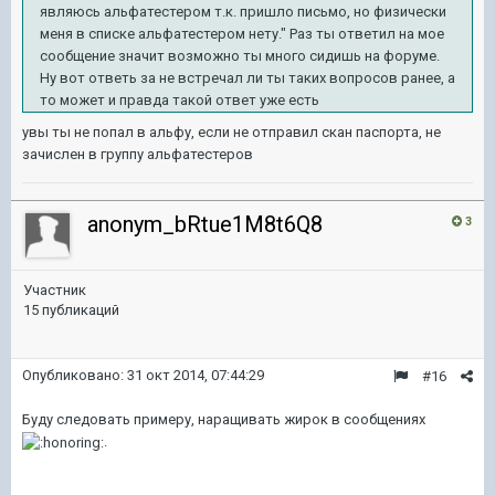
являюсь альфатестером т.к. пришло письмо, но физически
меня в списке альфатестером нету." Раз ты ответил на мое
сообщение значит возможно ты много сидишь на форуме.
Ну вот ответь за не встречал ли ты таких вопросов ранее, а
то может и правда такой ответ уже есть
увы ты не попал в альфу, если не отправил скан паспорта, не
зачислен в группу альфатестеров
anonym_bRtue1M8t6Q8
3
Участник
15 публикаций
Опубликовано:
31 окт 2014, 07:44:29
#16
Буду следовать примеру, наращивать жирок в сообщениях
.