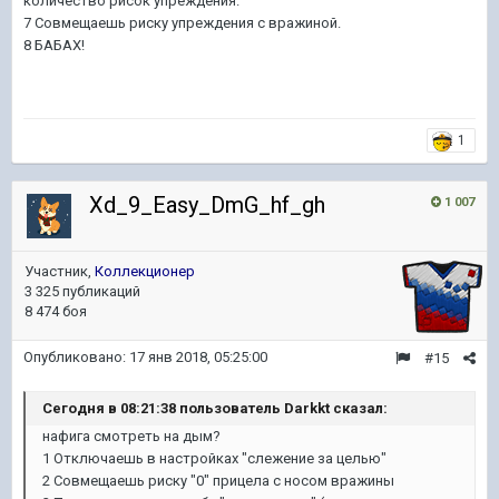
количество рисок упреждения.
7 Совмещаешь риску упреждения с вражиной.
8 БАБАХ!
1
Xd_9_Easy_DmG_hf_gh
1 007
Участник,
Коллекционер
3 325 публикаций
8 474 боя
Опубликовано:
17 янв 2018, 05:25:00
#15
Сегодня в 08:21:38 пользователь Darkkt сказал:
нафига смотреть на дым?
1 Отключаешь в настройках "слежение за целью"
2 Совмещаешь риску "0" прицела с носом вражины