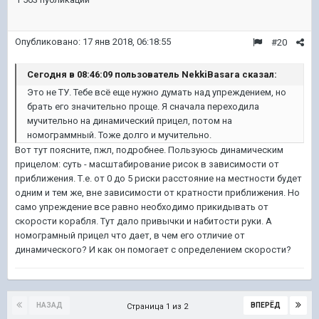
Опубликовано:
17 янв 2018, 06:18:55
#20
Сегодня в 08:46:09 пользователь NekkiBasara сказал:
Это не ТУ. Тебе всё еще нужно думать над упреждением, но
брать его значительно проще. Я сначала переходила
мучительно на динамический прицел, потом на
номограммный. Тоже долго и мучительно.
Вот тут поясните, пжл, подробнее. Пользуюсь динамическим
прицелом: суть - масштабирование рисок в зависимости от
приближения. Т.е. от 0 до 5 риски расстояние на местности будет
одним и тем же, вне зависимости от кратности приближения. Но
само упреждение все равно необходимо прикидывать от
скорости корабля. Тут дало привычки и набитости руки. А
номограмный прицел что дает, в чем его отличие от
динамического? И как он помогает с определением скорости?
НАЗАД
ВПЕРЁД
Страница 1 из 2