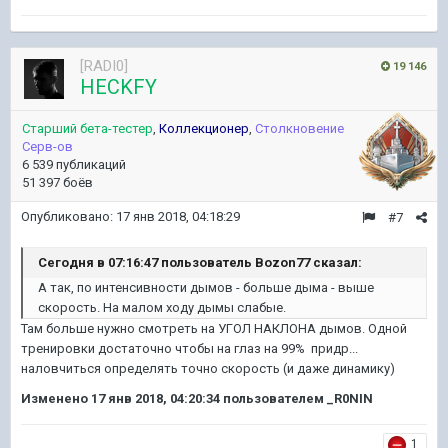
[RADI0]
19 146
HECKFY
Старший бета-тестер
,
Коллекционер
,
Столкновение
Серв-ов
6 539 публикаций
51 397 боёв
Опубликовано:
17 янв 2018, 04:18:29
#7
Сегодня в 07:16:47 пользователь Bozon77 сказал:
А так, по интенсивности дымов - больше дыма - выше
скорость. На малом ходу дымы слабые.
Там больше нужно смотреть на УГОЛ НАКЛОНА дымов. Одной
тренировки достаточно чтобы на глаз на 99% придр...
наловчиться определять точно скорость (и даже динамику)
Изменено
17 янв 2018, 04:20:34
пользователем _R0NIN
1