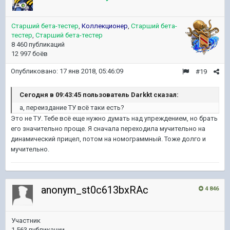
Старший бета-тестер
,
Коллекционер
,
Старший бета-
тестер
,
Старший бета-тестер
8 460 публикаций
12 997 боёв
Опубликовано:
17 янв 2018, 05:46:09
#19
Сегодня в 09:43:45 пользователь Darkkt сказал:
а, переиздание ТУ всё таки есть?
Это не ТУ. Тебе всё еще нужно думать над упреждением, но брать
его значительно проще. Я сначала переходила мучительно на
динамический прицел, потом на номограммный. Тоже долго и
мучительно.
anonym_st0c613bxRAc
4 846
Участник
1 563 публикации