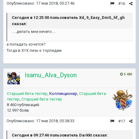
Опубликовано:
17 янв 2018, 05:27:46
#16
Сегодня в 12:25:00 пользователь Xd_9_Easy_DmG_hf_gh
сказал:
.....делать мне нечего....
а попадать хочется?
Тогда в ХтХ лезь к торпедам.
Isamu_Alva_Dyson
5 483
Старший бета-тестер
,
Коллекционер
,
Старший бета-
тестер
,
Старший бета-тестер
8 460 публикаций
12 997 боёв
Опубликовано:
17 янв 2018, 05:38:33
#17
Сегодня в 09:27:46 пользователь Darkkt сказал: