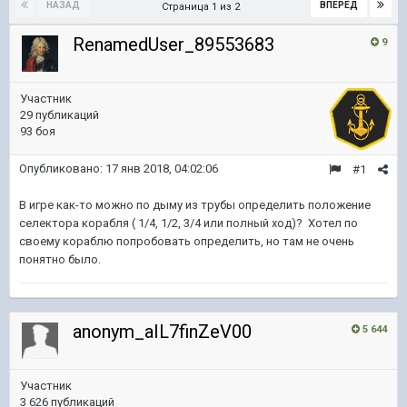
НАЗАД
ВПЕРЁД
Страница 1 из 2
RenamedUser_89553683
9
Участник
29 публикаций
93 боя
Опубликовано:
17 янв 2018, 04:02:06
#1
В игре как-то можно по дыму из трубы определить положение
селектора корабля ( 1/4, 1/2, 3/4 или полный ход)? Хотел по
своему кораблю попробовать определить, но там не очень
понятно было.
anonym_aIL7finZeV00
5 644
Участник
3 626 публикаций