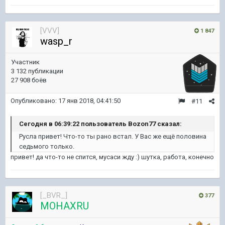
[VVV]
1 847
wasp_r
Участник
3 132 публикации
27 908 боёв
Опубликовано:
17 янв 2018, 04:41:50
#11
Сегодня в 06:39:22 пользователь Bozon77 сказал:
Русла привет! Что-то ты рано встал. У Вас же ещё половина
седьмого только.
привет! да что-то не спится, мусаси жду :) шутка, работа, конечно
[_BVR_]
377
MOHAXRU