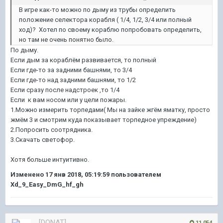
В игре как-то можно по дыму из трубы определить
положение селектора корабля ( 1/4, 1/2, 3/4 или полный
ход)? Хотел по своему кораблю попробовать определить,
но там не очень понятно было.
По дыму.
Если дым за кораблём развивается, то полный
Если где-то за задними башнями, то 3/4
Если где-то над задними башнями, то 1/2
Если сразу после надстроек ,то 1/4
Если к вам носом или у цели пожары.
1.Можно измерить торпедами( Мы на зайке жгём яматку, просто
жмём 3 и смотрим куда показывает торпедное упреждение)
2.Попросить соотрядника.
3.Скачать светофор.
Хотя больше интуитивно.
Изменено
17 янв 2018, 05:19:59
пользователем
Xd_9_Easy_DmG_hf_gh
[DONAT]
11 054