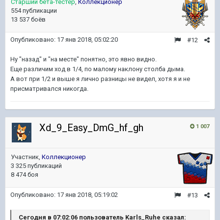
Старший бета-тестер
,
Коллекционер
554 публикации
13 537 боёв
Опубликовано:
17 янв 2018, 05:02:20
#12
Ну "назад" и "на месте" понятно, это явно видно.
Еще различим ход в 1/4, по малому наклону столба дыма.
А вот при 1/2 и выше я лично разницы не видел, хотя я и не
присматривался никогда.
Xd_9_Easy_DmG_hf_gh
1 007
Участник,
Коллекционер
3 325 публикаций
8 474 боя
Опубликовано:
17 янв 2018, 05:19:02
#13
Сегодня в 07:02:06 пользователь Karls_Ruhe сказал: