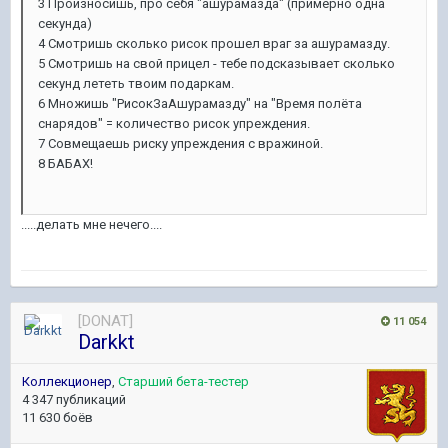
3 Произносишь, про себя "ашурамазда" (примерно одна
секунда)
4 Смотришь сколько рисок прошел враг за ашурамазду.
5 Смотришь на свой прицел - тебе подсказывает сколько
секунд лететь твоим подаркам.
6 Множишь "РисокЗаАшурамазду" на "Время полёта
снарядов" = количество рисок упреждения.
7 Совмещаешь риску упреждения с вражиной.
8 БАБАХ!
.....делать мне нечего....
[DONAT]
11 054
Darkkt
Коллекционер
,
Старший бета-тестер
4 347 публикаций
11 630 боёв