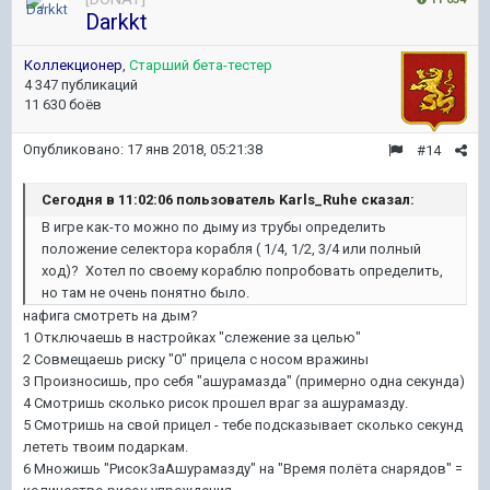
Darkkt
Коллекционер
,
Старший бета-тестер
4 347 публикаций
11 630 боёв
Опубликовано:
17 янв 2018, 05:21:38
#14
Сегодня в 11:02:06 пользователь Karls_Ruhe сказал:
В игре как-то можно по дыму из трубы определить
положение селектора корабля ( 1/4, 1/2, 3/4 или полный
ход)? Хотел по своему кораблю попробовать определить,
но там не очень понятно было.
нафига смотреть на дым?
1 Отключаешь в настройках "слежение за целью"
2 Совмещаешь риску "0" прицела с носом вражины
3 Произносишь, про себя "ашурамазда" (примерно одна секунда)
4 Смотришь сколько рисок прошел враг за ашурамазду.
5 Смотришь на свой прицел - тебе подсказывает сколько секунд
лететь твоим подаркам.
6 Множишь "РисокЗаАшурамазду" на "Время полёта снарядов" =