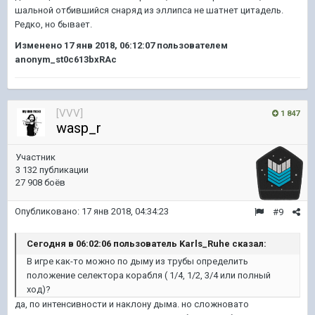
шальной отбившийся снаряд из эллипса не шатнет цитадель.
Редко, но бывает.
Изменено
17 янв 2018, 06:12:07
пользователем
anonym_st0c613bxRAc
[VVV]
1 847
wasp_r
Участник
3 132 публикации
27 908 боёв
Опубликовано:
17 янв 2018, 04:34:23
#9
Сегодня в 06:02:06 пользователь Karls_Ruhe сказал:
В игре как-то можно по дыму из трубы определить
положение селектора корабля ( 1/4, 1/2, 3/4 или полный
ход)?
да, по интенсивности и наклону дыма. но сложновато