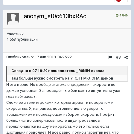
anonym_st0c613bxRAc
4 846
Участник
1 563 публикации
Опубликовано:
17 янв 2018, 04:25:22
#8
Сегодня в 07:18:29 пользователь _R0NIN сказал:
Там больше нужно смотреть на УГОЛ НАКЛОНА дымов
И это верно. Но вообще система определения скорости по
дымам условная. За проведённые бои как-то интуитивно уже
глаз набиваешь.
Сложнее с теми игроками которые играют и поворотом и
скоростью. Я, например, постоянно делаю уворот с
торможением и последующим набором скорости. Профит:
большинство соперников после двух-трёх залпов
переключаются на другие корабли. Но это только если
дистанция позволяет. И все равно, полной гарантии нет, что