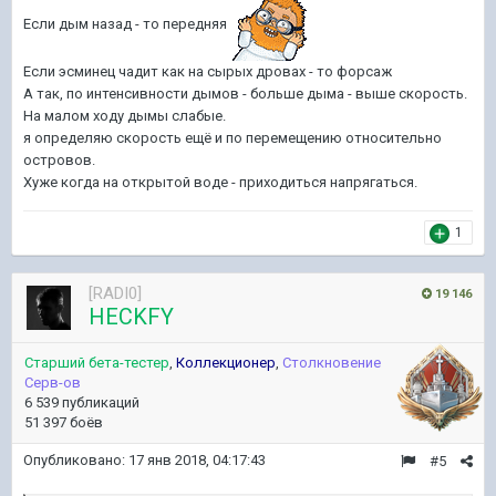
Если дым назад - то передняя
Если эсминец чадит как на сырых дровах - то форсаж
А так, по интенсивности дымов - больше дыма - выше скорость.
На малом ходу дымы слабые.
я определяю скорость ещё и по перемещению относительно
островов.
Хуже когда на открытой воде - приходиться напрягаться.
1
[RADI0]
19 146
HECKFY
Старший бета-тестер
,
Коллекционер
,
Столкновение
Серв-ов
6 539 публикаций
51 397 боёв
Опубликовано:
17 янв 2018, 04:17:43
#5