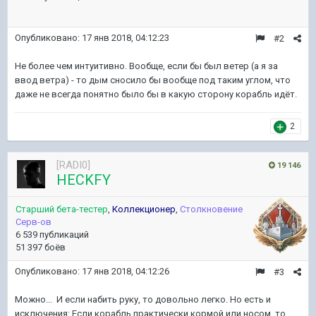
Опубликовано:
17 янв 2018, 04:12:23
#2
Не более чем интуитивно. Вообще, если бы был ветер (а я за
ввод ветра) - то дым сносило бы вообще под таким углом, что
даже не всегда понятно было бы в какую сторону корабль идёт.
2
[RADI0]
19 146
HECKFY
Старший бета-тестер
,
Коллекционер
,
Столкновение
Серв-ов
6 539 публикаций
51 397 боёв
Опубликовано:
17 янв 2018, 04:12:26
#3
Можно... И если набить руку, то довольно легко. Но есть и
исключения: Если корабль практически кормой или носом, то