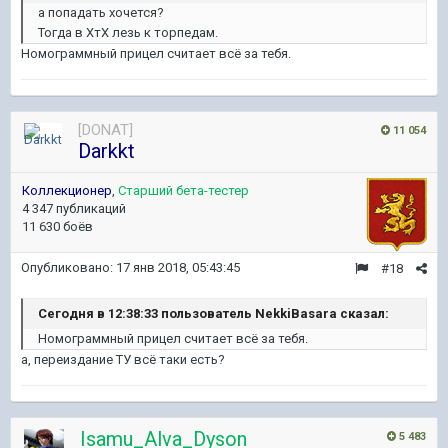
а попадать хочется?
Тогда в ХтХ лезь к торпедам.
Номограммный прицел считает всё за тебя.
[DONAT]
11 054
Darkkt
Коллекционер
,
Старший бета-тестер
4 347 публикаций
11 630 боёв
Опубликовано:
17 янв 2018, 05:43:45
#18
Сегодня в 12:38:33 пользователь NekkiBasara сказал:
Номограммный прицел считает всё за тебя.
а, переиздание ТУ всё таки есть?
Isamu_Alva_Dyson
5 483