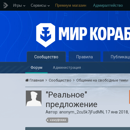
Игры
Сервисы
Премиум магазин
Адмиралтейство
Сообщество
Правила
Публикац
Форум
Администрация
Главная
Сообщество
Общение на свободные темы
"Реальное"
предложение
Автор:
anonym_2cu5k7jFudMN
,
17 янв 2018,
камуфляжи