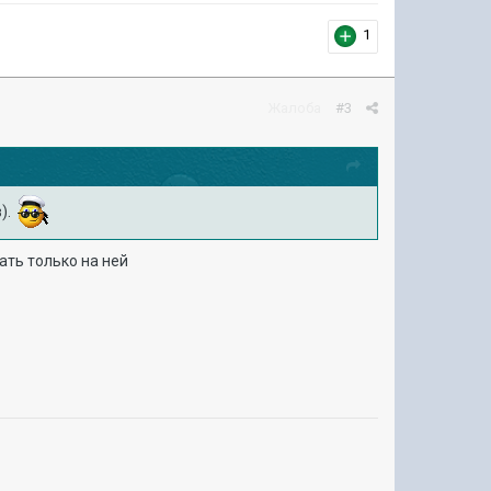
1
Жалоба
#3
).
ать только на ней