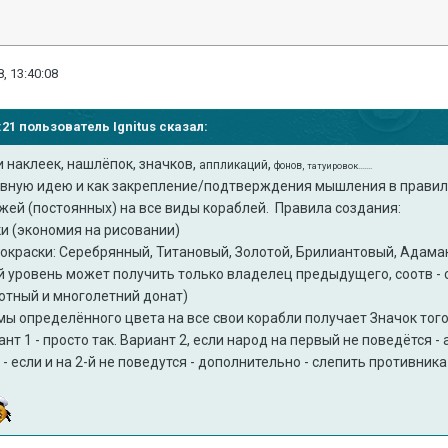
, 13:40:08
23:21 пользователь
Ignitus
сказал:
и наклеек, нашлёпок, значков,
,
аппликаций
фонов,
татуировок.......
овную идею и как закрепление/подтверждения мышления в правил
ей (постоянных) на все виды кораблей. Правила создания:
ки (экономия на рисовании)
 окраски: Серебрянный, Титановый, Золотой, Брилиантовый, Адамант
 уровень может получить только владелец предыдущего, соотв - 
лотный и многолетний донат)
ы определённого цвета на все свои корабли получает Значок того
ант 1 - просто так. Вариант 2, если народ на первый не поведётся 
- если и на 2-й не поведутся - дополнительно - слепить противника 