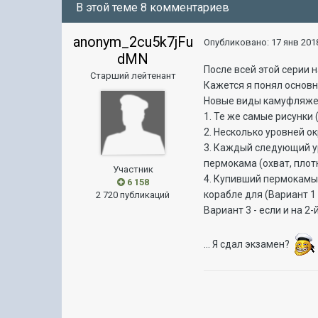
В этой теме 8 комментариев
anonym_2cu5k7jFu
Опубликовано:
17 янв 2018
dMN
По
сле всей
этой серии н
Старший лейтенант
Кажется я понял основ
Новые виды камуфляжей
1. Те же самые рисунки
2. Несколько уровней ок
3. Каждый следующий у
пермокама (охват, плот
Участник
4. Купивший пермокамы 
6 158
корабле для (Вариант 1 
2 720 публикаций
Вариант 3 - если и на 2
... Я сдал экзамен?