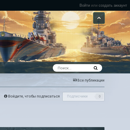
Войти
или
создать аккаунт
Все публикации
Войдите, чтобы подписаться
Подписчики
0