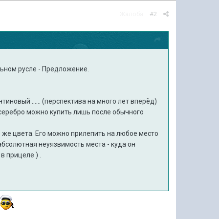
Жалоба
#2
ьном русле - Предложение.
иновый ...... (перспектива на много лет вперёд)
серебро можно купить лишь после обычного
 же цвета. Его можно прилепить на любое место
- абсолютная неуязвимость места - куда он
в прицеле ) .