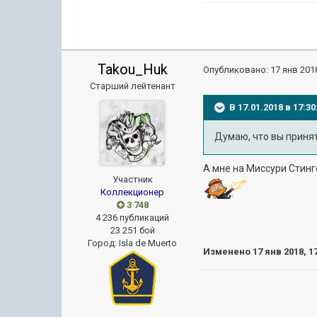
Takou_Huk
Опубликовано:
17 янв 2018
Старший лейтенант
В 17.01.2018 в 17:
Думаю, что вы принят
А мне на Миссури Стинг
Участник
Коллекционер
3 748
4 236 публикаций
23 251 бой
Город
:
Isla de Muerto
Изменено
17 янв 2018, 1