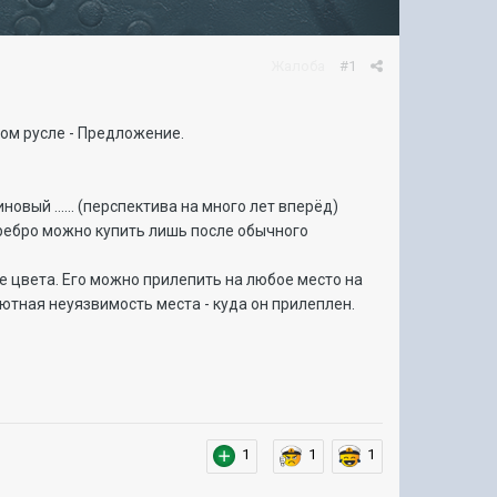
Жалоба
#1
ом русле - Предложение.
вый ...... (перспектива на много лет вперёд)
ребро можно купить лишь после обычного
е цвета. Его можно прилепить на любое место на
олютная неуязвимость места - куда он прилеплен.
1
1
1