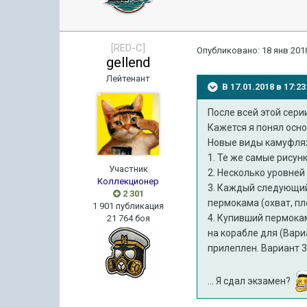
[RED-C]
Опубликовано:
18 янв 2018
gellend
Лейтенант
В 17.01.2018 в 17:
По
сле всей
этой сери
Кажется я понял осн
Новые виды камуфляж
1. Те же самые рисун
Участник
2. Несколько уровней
Коллекционер
3. Каждый следующий
2 301
пермокама (охват, п
1 901 публикация
4. Купивший пермокам
21 764 боя
на корабле для (Вари
прилеплен. Вариант 3 
... Я сдал экзамен?