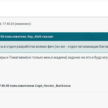
, 17:45:23
(изменено)
30:54 пользователь
Say_Alek
сказал:
ы в отдел разработки всяких фич (он же - отдел легализации багов
еры и Томагавки(но только мне,я жадина) задоню на это и буду игр
7:45:45
пользователем Capt_Hector_Barbossa