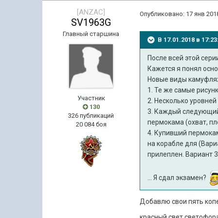
[ANZAC]
Опубликовано:
17 янв 2018
SV1963G
Главный старшина
В 17.01.2018 в 17:
По
сле всей
этой сери
Кажется я понял осн
Новые виды камуфляж
1. Те же самые рисун
Участник
2. Несколько уровней
130
3. Каждый следующий
326 публикаций
пермокама (охват, п
20 084 боя
4. Купивший пермокам
на корабле для (Вари
прилеплен. Вариант 3 
... Я сдал экзамен?
Добавлю свои пять коп
красный свет светофора