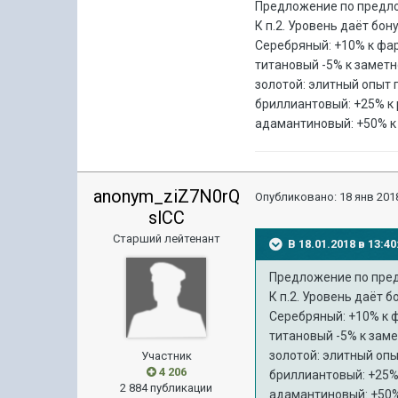
Предложение по предл
К п.2. Уровень даёт бону
Серебряный: +10% к фа
титановый -5% к заметн
золотой: элитный опыт 
бриллиантовый: +25% к 
адамантиновый: +50% к 
anonym_ziZ7N0rQ
Опубликовано:
18 янв 2018
slCC
Старший лейтенант
В 18.01.2018 в 13:
Предложение по пре
К п.2. Уровень даёт б
Серебряный: +10% к 
титановый -5% к заме
золотой: элитный опы
Участник
4 206
бриллиантовый: +25%
2 884 публикации
адамантиновый: +50%