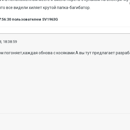
что все видели хиляет крутой папка-багибатор.
7:56:30
пользователем SV1963G
, 18:38:59
агом погоняет,каждая обнова с косяками.А вы тут предлагает разра