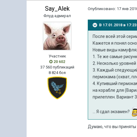
Say_Alek
Опубликовано:
17 янв 2018
Флуд-адмирал
В 17.01.2018 в 17:
По
сле всей
этой сери
Кажется я понял осн
Новые виды камуфляж
Участник
1. Те же самые рисун
20 602
2. Несколько уровней
37 560 публикаций
3. Каждый следующий
8 824 боя
пермокама (охват, п
4. Купивший пермокам
на корабле для (Вари
прилеплен. Вариант 3 
... Я сдал экзамен?
Думаю, что вы приняты 