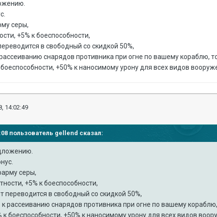
ожению.
с.
рму серы,
ости, +5% к боеспособности,
переводится в свободный со скидкой 50%,
рассеиванию снарядов противника при огне по вашему кораблю, т
боеспособности, +50% к наносимому урону для всех видов вооруж
, 14:02:49
40:08 пользователь
gellend
сказал:
дложению.
онус.
фарму серы,
тности, +5% к боеспособности,
т переводится в свободный со скидкой 50%,
 к рассеиванию снарядов противника при огне по вашему кораблю,
 к боеспособности, +50% к наносимому урону для всех видов воор