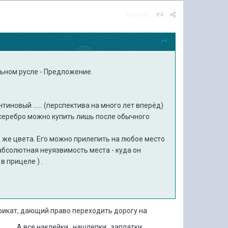
Жалоба
#4
ьном русле - Предложение.
иновый ...... (перспектива на много лет вперёд)
серебро можно купить лишь после обычного
 же цвета. Его можно прилепить на любое место
- абсолютная неуязвимость места - куда он
в прицеле ) .
фикат, дающий право переходить дорогу на
А все наклейки , нашлепки , заплатки