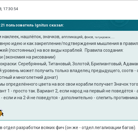
, 17:30:54
23:21 пользователь
Ignitus
сказал:
и наклеек, нашлёпок, значков,
,
аппликаций
фонов,
татуировок.......
овную идею и как закрепление/подтверждения мышления в правил
ей (постоянных) на все виды кораблей. Правила создания:
ки (экономия на рисовании)
 окраски: Серебрянный, Титановый, Золотой, Брилиантовый, Адамант
 уровень может получить только владелец предыдущего, соотв - 
лотный и многолетний донат)
ы определённого цвета на все свои корабли получает Значок того
ант 1 - просто так. Вариант 2, если народ на первый не поведётся 
- если и на 2-й не поведутся - дополнительно - слепить противника 
в отдел разработки всяких фич (он же - отдел легализации багов).