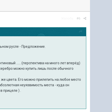
Жалоба
#6
ьном русле - Предложение.
иновый ...... (перспектива на много лет вперёд)
серебро можно купить лишь после обычного
 же цвета. Его можно прилепить на любое место
- абсолютная неуязвимость места - куда он
в прицеле ) .