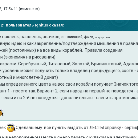
, 17:54:11
(изменено)
23:21 пользователь
Ignitus
сказал:
и наклеек, нашлёпок, значков,
,
аппликаций
фонов,
татуировок.......
овную идею и как закрепление/подтверждения мышления в правил
ей (постоянных) на все виды кораблей. Правила создания:
ки (экономия на рисовании)
 окраски: Серебрянный, Титановый, Золотой, Брилиантовый, Адамант
 уровень может получить только владелец предыдущего, соотв - 
лотный и многолетний донат)
ы определённого цвета на все свои корабли получает Значок того
ант 1 - просто так. Вариант 2, если народ на первый не поведётся 
- если и на 2-й не поведутся - дополнительно - слепить противника 
еек
Сделавшему все пункты выдать от ЛЕСТЫ справку - серти
 и в неположенном месте и смело переть с кулаком на электричку.