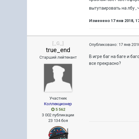
вытутаировать на лбу , 
Изменено
17 янв 2018, 1
[_G_]
Опубликовано:
17 янв 2018
true_end
В игре баг на баге и б
Старший лейтенант
все прекрасно?
Участник
Коллекционер
5 562
3 002 публикации
23 134 боя