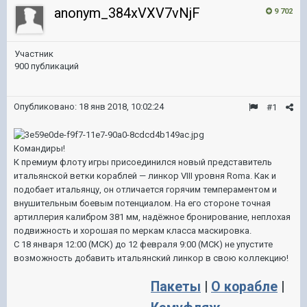
anonym_384xVXV7vNjF
9 702
Участник
900 публикаций
Опубликовано:
18 янв 2018, 10:02:24
#1
Командиры!
К премиум флоту игры присоединился новый представитель
итальянской ветки кораблей — линкор VIII уровня Roma. Как и
подобает итальянцу, он отличается горячим темпераментом и
внушительным боевым потенциалом. На его стороне точная
артиллерия калибром 381 мм, надёжное бронирование, неплохая
подвижность и хорошая по меркам класса маскировка.
С 18 января 12:00 (МСК) до 12 февраля 9:00 (МСК) не упустите
возможность добавить итальянский линкор в свою коллекцию!
Пакеты
|
О корабле
|