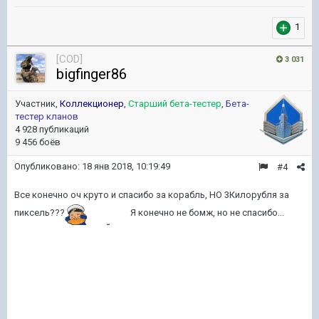
1
[COD]
3 031
bigfinger86
Участник,
Коллекционер
,
Старший бета-тестер
,
Бета-
тестер кланов
4 928 публикаций
9 456 боёв
Опубликовано:
18 янв 2018, 10:19:49
#4
Все конечно оч круто и спасибо за корабль, НО 3Килорубля за
пиксель???
Я конечно не бомж, но не спасибо...