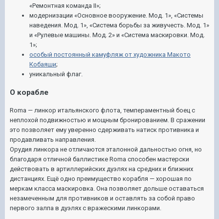
«Ремонтная команда II»;
модернизации «Основное вооружение. Мод. 1», «Системы
наведения. Мод. 1», «Система борьбы за живучесть. Мод. 1»
и «Рулевые машины. Мод. 2» и «Система маскировки. Мод.
1»;
особый постоянный камуфляж от художника Макото
Кобаяши
;
уникальный флаг.
О корабле
Roma — линкор итальянского флота, темпераментный боец с
неплохой подвижностью и мощным бронированием. В сражении
это позволяет ему уверенно сдерживать натиск противника и
продавливать направления.
Орудия линкора не отличаются эталонной дальностью огня, но
благодаря отличной баллистике Roma способен мастерски
действовать в артиллерийских дуэлях на средних и ближних
дистанциях. Ещё одно преимущество корабля — хорошая по
меркам класса маскировка. Она позволяет дольше оставаться
незамеченным для противников и оставлять за собой право
первого залпа в дуэлях с вражескими линкорами.