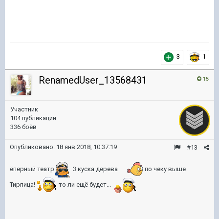
3
1
RenamedUser_13568431
15
Участник
104 публикации
336 боёв
Опубликовано:
18 янв 2018, 10:37:19
#13
ёперный театр
3 куска дерева
по чеку выше
Тирпица!
то ли ещё будет...