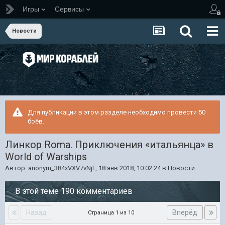
Игры
Сервисы
Новости
Для публикации в этом разделе необходимо провести 50
боёв.
Линкор Roma. Приключения «итальянца» в
World of Warships
Автор:
anonym_384xVXV7vNjF
,
18 янв 2018, 10:02:24
в
Новости
В этой теме 190 комментариев
Назад
Вперёд
Страница 1 из 10