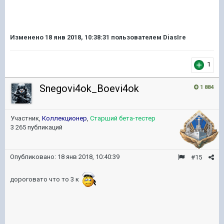
Изменено
18 янв 2018, 10:38:31
пользователем DiasIre
1
Snegovi4ok_Boevi4ok
1 884
Участник,
Коллекционер
,
Старший бета-тестер
3 265 публикаций
Опубликовано:
18 янв 2018, 10:40:39
#15
дороговато что то 3 к