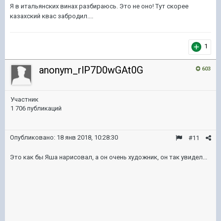
Я в итальянских винах разбираюсь. Это не оно! Тут скорее
казахский квас забродил....
1
anonym_rlP7D0wGAt0G
603
Участник
1 706 публикаций
Опубликовано:
18 янв 2018, 10:28:30
#11
Это как бы Яша нарисовал, а он очень художник, он так увидел...