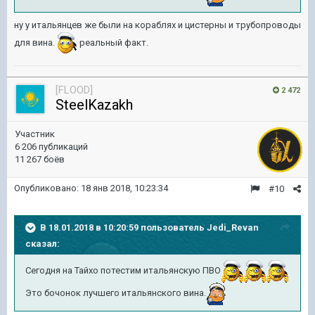
ну у итальянцев же были на кораблях и цистерны и трубопроводы
для вина.
реальный факт.
[FLOOD]
2 472
SteelKazakh
Участник
6 206 публикаций
11 267 боёв
Опубликовано:
18 янв 2018, 10:23:34
#10
В 18.01.2018 в 10:20:59 пользователь
Jedi_Revan
сказал:
Сегодня на Тайхо потестим итальянскую ПВО
Это бочонок лучшего итальянского вина.