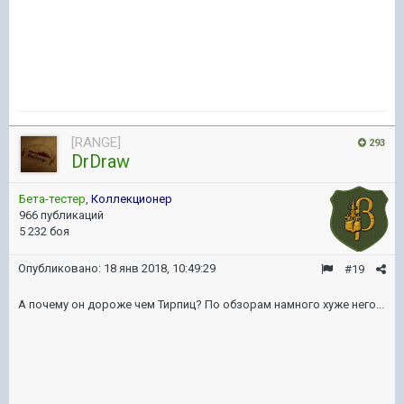
[RANGE]
293
DrDraw
Бета-тестер
,
Коллекционер
966 публикаций
5 232 боя
Опубликовано:
18 янв 2018, 10:49:29
#19
А почему он дороже чем Тирпиц? По обзорам намного хуже него...