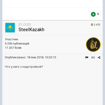
9
[FLOOD]
2 472
SteelKazakh
Участник
6 206 публикаций
11 267 боёв
Опубликовано:
18 янв 2018, 10:20:15
#5
Что у него с надстройкой?