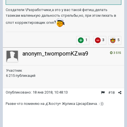
Создатели \Разработчики,а это у вас такой фетиш,делать
тазикам маленькую дальность стрельбы,но, при этом пихать в
?
слот корректировщик огня
1
3
5
anonym_twompomKZwa9
3 515
Участник
6 215 публикаций
Опубликовано:
18 янв 2018, 10:48:13
#18
Разве что поменяю на д'Аосту+ Жулика ЦесарЕвича. :-))