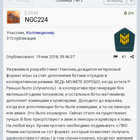
Назад
Вперёд
Страница 1 из 2
[LYRA]
239
NGC224
Участник,
Коллекционер
315 публикаций
Опубликовано:
19 янв 2018, 09:46:37
#1
Уважаемые разработчики ! Наконец дождался интересный
формат игры за счет дополнения ботами отрядов в
кооперативном режиме. ВЕДЬ МОЖЕТЕ ХОРОШО, когда хотите !!!
Раньше было (случалось) - в кооперативе при генерации боя
являешься одним человеком, и остальные боты матчмайкер
дополняет эсминцами и крейсерами. Доходило до маразма,
когда все дополняющие боты были эсминцами, а ты на линкоре
или авике. Это было кошмарно. Сейчас стало на существенно
лучше. В бою присутствуют и авик и линкоры и крейсера и эсмы.
На любой вкус. Кроме прочего необходимо подумывать о ПВО.
Режим настроили на тот формат, который позволяет получать
удовольствие от игры ( в том случае конечно, когда нет желания