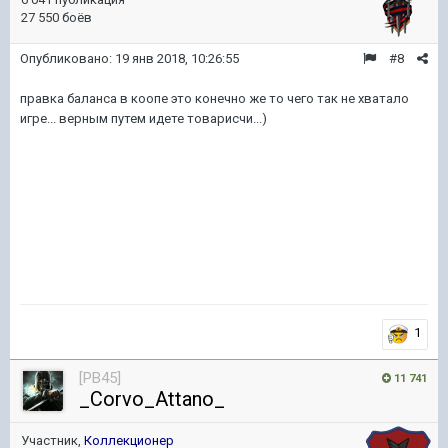
27 550 боёв
Опубликовано:
19 янв 2018, 10:26:55
#8
правка баланса в коопе это конечно же то чего так не хватало
игре... верным путем идете товарисчи...)
1
[PB45]
11 741
_Corvo_Attano_
Участник,
Коллекционер