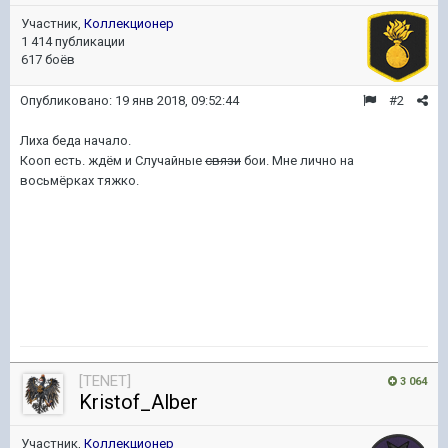
Участник,
Коллекционер
1 414 публикации
617 боёв
Опубликовано:
19 янв 2018, 09:52:44
#2
Лиха беда начало.
Кооп есть. ждём и Случайные
связи
бои. Мне лично на
восьмёрках тяжко.
[TENET]
3 064
Kristof_Alber
Участник,
Коллекционер