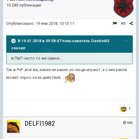
13 283 публикации
Опубликовано:
19 янв 2018, 10:13:11
#6
В 19.01.2018 в 09:58:47 пользователь
Dantist63
сказал:
в ПвП часто то же самое...
Так в PvP ,всё же, какие ни какие ,но люди играют ,а с них какой
может спрос за их действия ...
1
DELFI1982
666