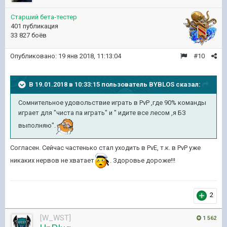
Старший бета-тестер
401 публикация
33 827 боёв
Опубликовано:
19 янв 2018, 11:13:04
#10
В 19.01.2018 в 10:33:15 пользователь
BYBLOS
сказал:
Сомнительное удовольствие играть в PvP ,где 90% команды
играет для "чиста па играть" и " идите все лесом ,я БЗ
выполняю".
Согласен. Сейчас частенько стал уходить в PvE, т.к. в PvP уже
никаких нервов не хватает
. Здоровье дороже!!!
2
[W_WST]
1 562