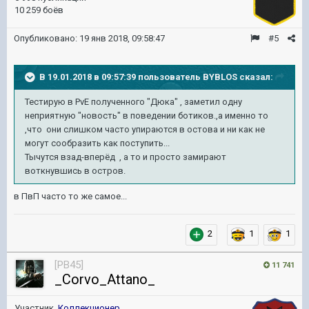
10 259 боёв
Опубликовано:
19 янв 2018, 09:58:47
#5
В 19.01.2018 в 09:57:39 пользователь
BYBLOS
сказал:
Тестирую в PvE полученного "Дюка" , заметил одну
неприятную "новость" в поведении ботиков.,а именно то
,что они слишком часто упираются в остова и ни как не
могут сообразить как поступить...
Тычутся взад-вперёд , а то и просто замирают
воткнувшись в остров.
в ПвП часто то же самое...
2
1
1
[PB45]
11 741
_Corvo_Attano_
Участник,
Коллекционер