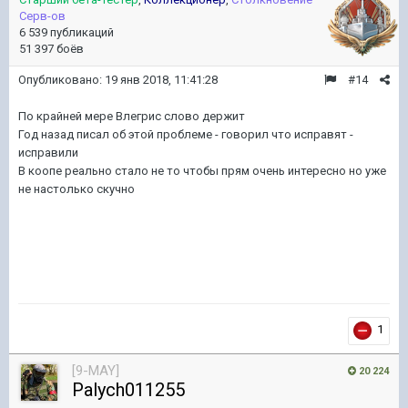
Серв-ов
6 539 публикаций
51 397 боёв
Опубликовано:
19 янв 2018, 11:41:28
#14
По крайней мере Влегрис слово держит
Год назад писал об этой проблеме - говорил что исправят -
исправили
В коопе реально стало не то чтобы прям очень интересно но уже
не настолько скучно
1
[9-MAY]
20 224
Palych011255