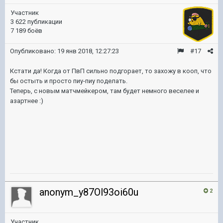
Участник
3 622 публикации
7 189 боёв
Опубликовано:
19 янв 2018, 12:27:23
#17
Кстати да! Когда от ПвП сильно подгорает, то захожу в кооп, что
бы остыть и просто пиу-пиу поделать.
Теперь, с новым матчмейкером, там будет немного веселее и
азартнее :)
anonym_y87Ol93oi60u
2
Участник