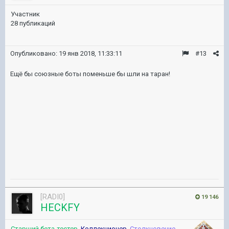
Участник
28 публикаций
Опубликовано:
19 янв 2018, 11:33:11
#13
Ещё бы союзные боты поменьше бы шли на таран!
[RADI0]
19 146
HECKFY
Старший бета-тестер
,
Коллекционер
,
Столкновение