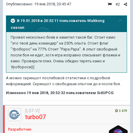
Опубликовано:
19 янв 2018, 20:45:47
#2
В 19.01.2018 в 20:32:11 пользователь
Makkong
сказал:
Провел несколько боев и заметил такой баг. Стоит камо
"это твой день командир" на 250% опыта. Стоит флаг
"Уроборос" на 777% Стоит "Рара Рара". А опыт свободный
после боя не идет, хотя игра исправно списывает флажки и
камо. Проверьте плиз. Очень обидно терять камо и
Уробороса(((
А можно скриншот послебовой статистики с подробной
информацией. Скриншот с свободным опытом до и после боя.
Изменено
19 янв 2018, 20:52:32
пользователем SidUPCG
[LST-V]
3 479
turbo07
Разработчик