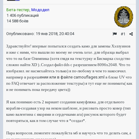
Бета-тестер
,
Мододел
1 406 публикаций
14 588 боёв
Опубликовано:
19 янв 2018, 20:40:04
#1
Здравствуйте! впервые попытался создать камо для замены Хэллуинов
и иже с ними, что вышли по моему не очень хехе. для образца выбрал
что то на базе Олимпика (хотя глядя на текстурку и Бисмарка сходство
сложно найти XD )..Создал файл dds с разрешением 8096х2048. Что то
изобразил. не насмехайтесь только) я по-любому в чем то накосячил.
например в разреш
ении или в файле camouflages.xml
в блоке UV что
по FAQ отвечает за расположение текстуры) я тут еще не понимать( как
и не понимать пока передачу цвета))
Я как понимаю есть 2 вариант создания камуфляжа. для отдельного
корабля-создавая узор на неком шаблоне, и рисовать просто ковер (тип
камо валентина с якорями и сердечками ага) рисунок которого будет
повторяться, как в том случае что я *создал*.
Пара вопросов..помогите пожалуйста мб и научусь что то делать сам, а