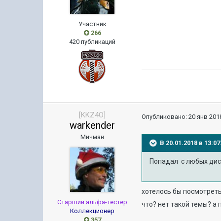
Участник
266
420 публикаций
[KKZ4O]
Опубликовано:
20 янв 2018
warkender
Мичман
В 20.01.2018 в 13:
Попадал с любых дист
хотелось бы посмотрет
Старший альфа-тестер
что? нет такой темы? а 
Коллекционер
357