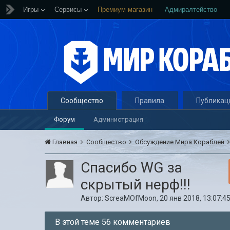
Игры
Сервисы
Премиум магазин
Адмиралтейство
Сообщество
Правила
Публикац
Форум
Администрация
Главная
Сообщество
Обсуждение Мира Кораблей
Спасибо WG за
скрытый нерф!!!
Автор:
ScreaMOfMoon
,
20 янв 2018, 13:07:4
В этой теме 56 комментариев