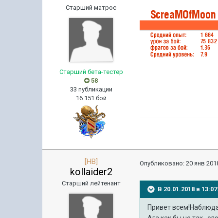
Старший матрос
Старший бета-тестер
58
33 публикации
16 151 бой
[HB]
Опубликовано:
20 янв 2018
kollaider2
Старший лейтенант
В 20.01.2018 в 13:
Привет всем!Наблюдал