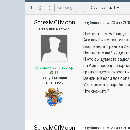
1
Вперёд
2
3
Страница 1 из 3
ScreaMOfMoon
Опубликовано:
20 янв 2018
Старший матрос
Привет всем!Наблюдал т
Ага как бы не так...слов
Взял вчера 1 ранг за 22
Попадал с любых дистан
И что вы думаете,зашел с
на Аеве вообще снаряды 
Старший бета-тестер
градусов,хоть скорость
58
33 публикации
меняй и веляй все попа
16 151 бой
Уважаемые разработчик
Что скажите?
ScreaMOfMoon
Опубликовано:
20 янв 2018