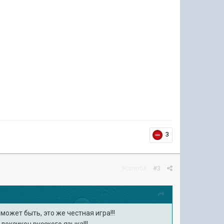
3
Жалоба
#3
ожет быть, это же честная игра!!!