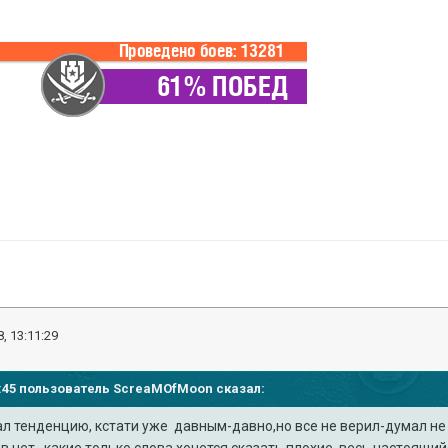
, 13:11:29
07:45 пользователь
ScreaMOfMoon
сказал:
 тенденцию, кстати уже давным-давно,но все не верил-думал не м