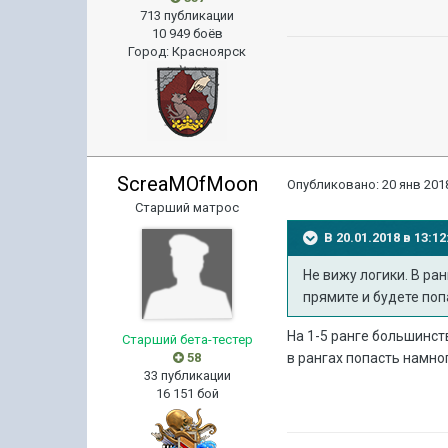
713 публикации
10 949 боёв
Город
:
Красноярск
ScreaMOfMoon
Опубликовано:
20 янв 2018
Старший матрос
В 20.01.2018 в 13:
Не вижу логики. В ра
прямите и будете поп
На 1-5 ранге большинст
Старший бета-тестер
58
в рангах попасть намног
33 публикации
16 151 бой