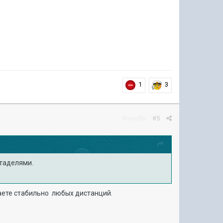
1
3
Жалоба
#5
итаделями.
аете стабильно любых дистанций.