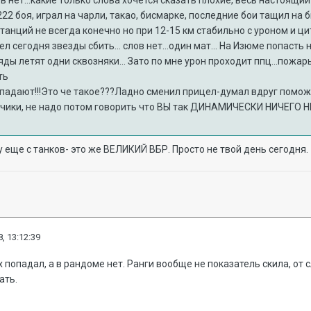
лов нет...какие только слова хочется сказать плохие, весь настоящий
222 боя, играл на чарли, такао, бисмарке, последние бои тащил на 
анций не всегда конечно но при 12-15 км стабильно с уроном и ц
л сегодня звезды сбить... слов нет...один мат... На Изюме попасть не
ды летят одни сквозняки... Зато по мне урон проходит ппц...пожары
ть
падают!!!Это че такое???Ладно сменил прицел-думал вдруг поможет.
чики, не надо потом говорить что ВЫ так ДИНАМИЧЕСКИ НИЧЕГО 
 еще с танков- это же ВЕЛИКИЙ ВБР. Просто не твой день сегодня.
, 13:12:39
х попадал, а в рандоме нет. Ранги вообще не показатель скила, от 
ать.