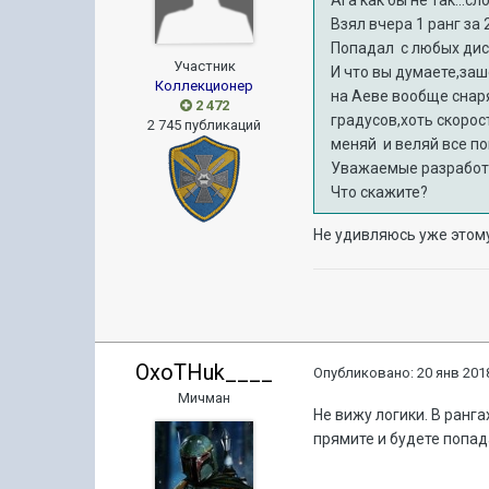
Ага как бы не так...с
Взял вчера 1 ранг за 
Попадал с любых дист
Участник
И что вы думаете,заше
Коллекционер
на Аеве вообще снаря
2 472
градусов,хоть скорос
2 745 публикаций
меняй и веляй все по
Уважаемые разработ
Что скажите?
Не удивляюсь уже этому
OxoTHuk____
Опубликовано:
20 янв 2018
Мичман
Не вижу логики. В ранга
прямите и будете попад