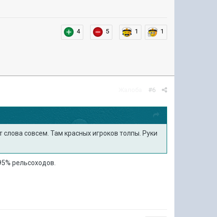
4
5
1
1
Жалоба
#6
от слова совсем. Там красных игроков толпы. Руки
 95% рельсоходов.