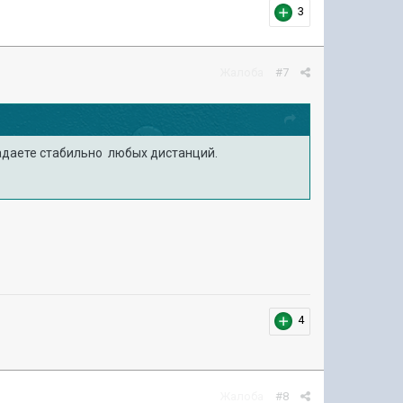
3
Жалоба
#7
падаете стабильно любых дистанций.
4
Жалоба
#8