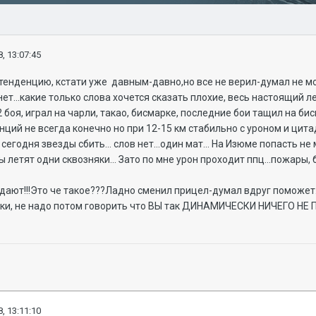
, 13:07:45
енденцию, кстати уже давным-давно,но все не верил-думал не може
 нет...какие только слова хочется сказать плохие, весь настоящий ле
2 боя, играл на чарли, такао, бисмарке, последние бои тащил на би
ций не всегда конечно но при 12-15 км стабильно с уроном и цит
егодня звезды сбить... слов нет...один мат... На Изюме попасть не м
летят одни сквозняки... Зато по мне урон проходит ппц...пожары, 
дают!!!Это че такое???Ладно сменил прицел-думал вдруг поможет...
и, не надо потом говорить что ВЫ так ДИНАМИЧЕСКИ НИЧЕГО НЕ
, 13:11:10