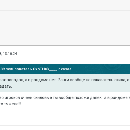
, 13:16:24
12:39 пользователь
OxoTHuk____
сказал:
нгах попадал, а в рандоме нет. Ранги вообще не показатель скила, 
адать.
во игроков очень скиловые ты вообще похоже далек...а в рандоме
о тяжеле!!!