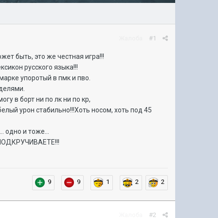
Жалоба
#1
т быть, это же честная игра!!!
ксикон русского языка!!!
смарке упоротый в пмк и пво.
аделями.
огу в борт ни по лк ни по кр,
белый урон стабильно!!!Хоть носом, хоть под 45
 одно и тоже...
 ПОДКРУЧИВАЕТЕ!!!
9
9
1
2
2
Жалоба
#2