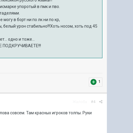
 лексикон русского языка!!!
бисмарке упоротый в пмк и пво.
итаделями.
 могу в борт ни по лк ни по кр,
, белый урон стабильно!!!Хоть носом, хоть под 45
.. одно и тоже...
НЕ ПОДКРУЧИВАЕТЕ!!!
1
Жалоба
#4
слова совсем. Там красных игроков толпы. Руки