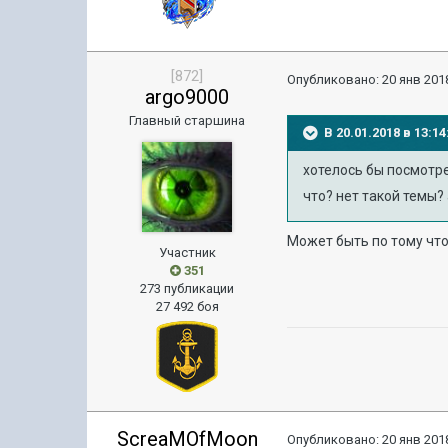
[872]
Опубликовано:
20 янв 2018
argo9000
Главный старшина
В 20.01.2018 в 13:
хотелось бы посмотр
что? нет такой темы? 
Может быть по тому что
Участник
351
273 публикации
27 492 боя
ScreaMOfMoon
Опубликовано:
20 янв 2018