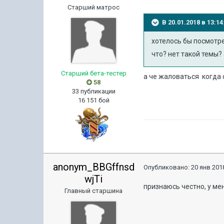
Старший матрос
В 20.01.2018 в 13:
хотелось бы посмотр
что? нет такой темы? 
Старший бета-тестер
а че жаловаться когда 
58
33 публикации
16 151 бой
anonym_BBGffnsd
Опубликовано:
20 янв 2018
wjTi
признаюсь честно, у ме
Главный старшина