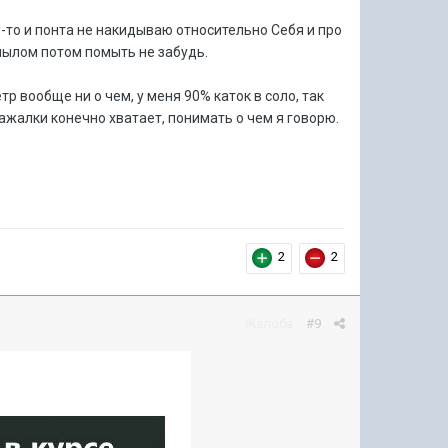
то и понта не накидываю относительно Себя и про
..мылом потом помыть не забудь.
р вообще ни о чем, у меня 90% каток в соло, так
ражалки конечно хватает, понимать о чем я говорю.
2
2
Жалоба
#9