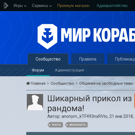
Игры
Сервисы
Премиум магазин
Адмиралтейство
Сообщество
Правила
Публикац
Форум
Администрация
Главная
Сообщество
Общение на свободные темы
Шикарный прикол из
рандома!
Автор:
anonym_kTF493nxRVto
,
21 янв 2018,
понты
реальность