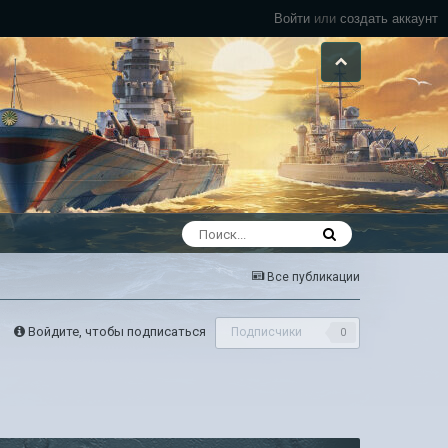
Войти
или
создать аккаунт
Все публикации
Войдите, чтобы подписаться
Подписчики
0