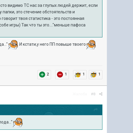
осто видимо ТС нас за глупых людей держит, если
у папки, это стечение обстоятельств и
 говорит твоя статистика - это постоянная
бе игры) Так что ты это...."меньше пафоса
..."
И кстати,у него ПП повыше твоего
2
1
1
1
Жалоба
#8
ода..."