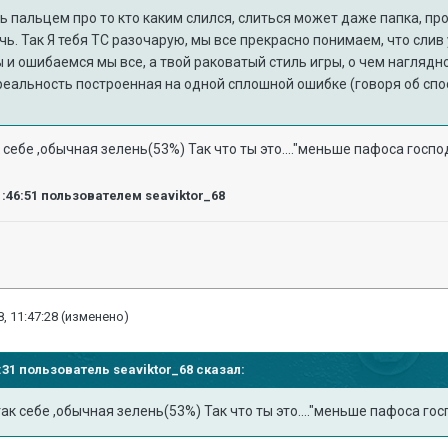
 пальцем про то кто каким слился, слиться может даже папка, пр
чь. Так Я тебя ТС разочарую, мы все прекрасно понимаем, что слив 
 и ошибаемся мы все, а твой раковатый стиль игры, о чем наглядно
реальность построенная на одной сплошной ошибке (говоря об спосо
 себе ,обычная зелень(53%) Так что ты это...."меньше пафоса господа
1:46:51
пользователем seaviktor_68
, 11:47:28
(изменено)
43:31 пользователь
seaviktor_68
сказал:
так себе ,обычная зелень(53%) Так что ты это...."меньше пафоса госп