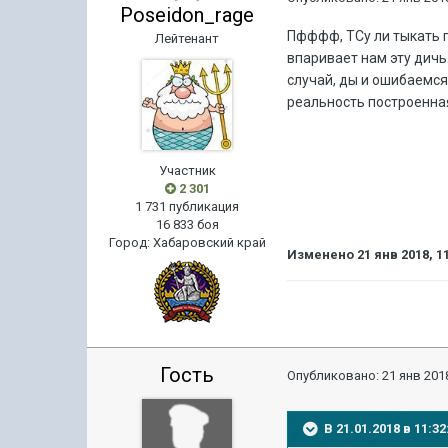
Poseidon_rage
Пфффф, ТСу ли тыкать п
Лейтенант
впаривает нам эту дичь
случай, ды и ошибаемся 
реальность построенная 
Участник
2 301
1 731 публикация
16 833 боя
Город
:
Хабаровский край
Изменено
21 янв 2018, 1
Гость
Опубликовано:
21 янв 2018
В 21.01.2018 в 11: