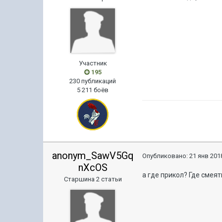
Участник
195
230 публикаций
5 211 боёв
anonym_SawV5Gq
Опубликовано:
21 янв 2018
nXcOS
а где прикол? Где смея
Старшина 2 статьи