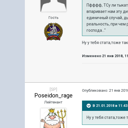
Пфффф, ТСу ли тыкать
впаривает нам эту ди
Гость
единичный случай, ды
реальность, при чем 
господа..."
Ну у тебя стата,тоже так
Изменено
21 янв 2018, 1
[SP]
Опубликовано:
21 янв 2018
Poseidon_rage
Лейтенант
В 21.01.2018 в 11:
Ну у тебя стата,тоже 