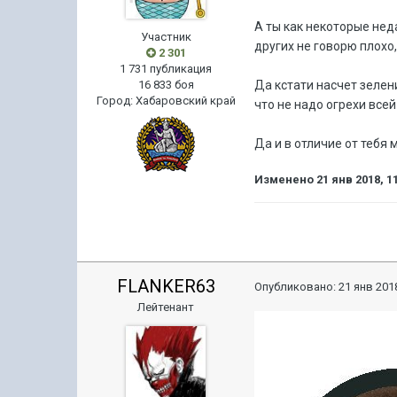
А ты как некоторые не
Участник
других не говорю плохо,
2 301
1 731 публикация
16 833 боя
Да кстати насчет зелени
Город
:
Хабаровский край
что не надо огрехи все
Да и в отличие от тебя 
Изменено
21 янв 2018, 1
FLANKER63
Опубликовано:
21 янв 2018
Лейтенант