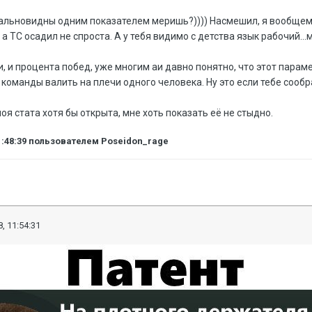
дальновидны одним показателем меришь?)))) Насмешил, я вообщем-
 а ТС осадил не спроста. А у тебя видимо с детства язык рабочий.
, и процента побед, уже многим аи давно понятно, что этот парамет
й команды валить на плечи одного человека. Ну это если тебе сооб
моя стата хотя бы открыта, мне хоть показать её не стыдно.
1:48:39
пользователем Poseidon_rage
, 11:54:31