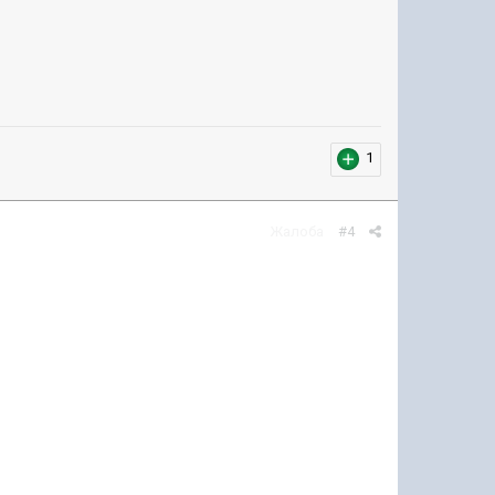
1
Жалоба
#4