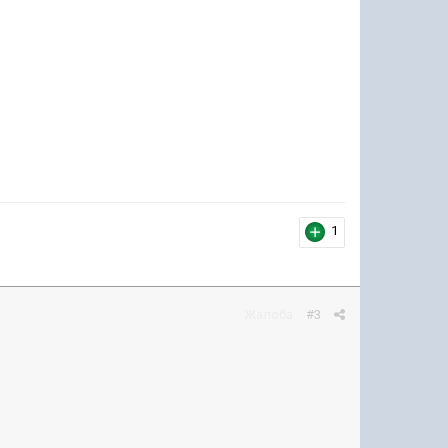
1
Жалоба
#3