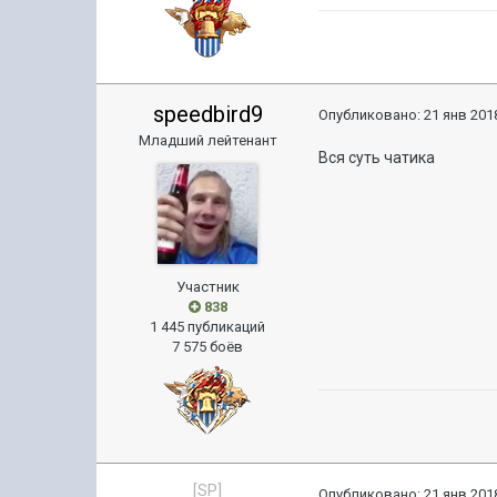
speedbird9
Опубликовано:
21 янв 2018
Младший лейтенант
Вся суть чатика
Участник
838
1 445 публикаций
7 575 боёв
[SP]
Опубликовано:
21 янв 2018