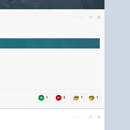
Жалоба
#1
1
3
1
1
Жалоба
#2