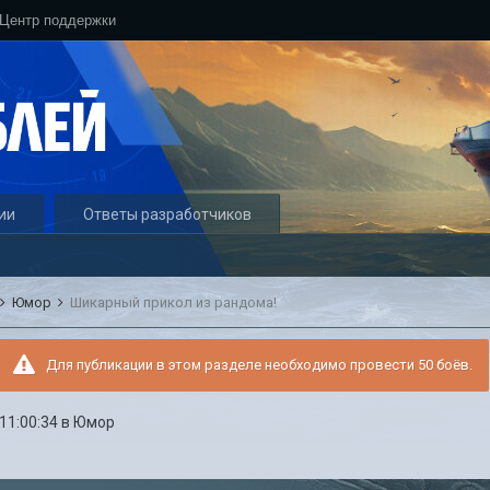
Центр поддержки
ии
Ответы разработчиков
Юмор
Шикарный прикол из рандома!
Для публикации в этом разделе необходимо провести 50 боёв.
 11:00:34
в
Юмор