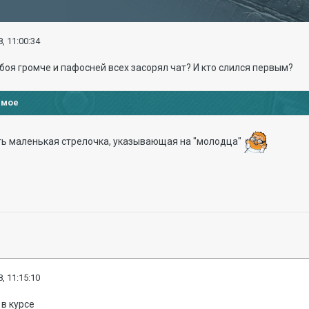
, 11:00:34
 боя громче и пафосней всех засорял чат? И кто слился первым?
имое
сть маленькая стрелочка, указывающая на "молодца"
, 11:15:10
в курсе