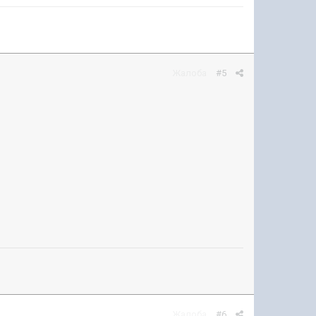
Жалоба
#5
Жалоба
#6