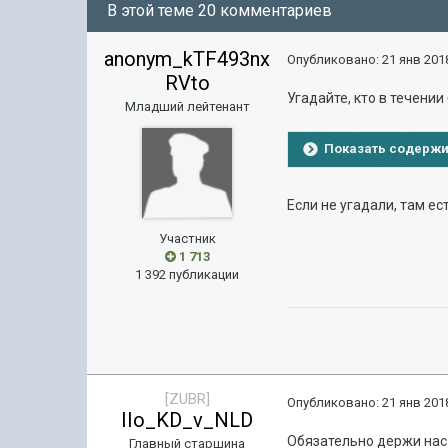
В этой теме 20 комментариев
anonym_kTF493nx
Опубликовано:
21 янв 2018
RVto
Угадайте, кто в течении
Младший лейтенант
Показать содерж
Если не угадали, там е
Участник
1 713
1 392 публикации
[ZUBR]
Опубликовано:
21 янв 2018
IIo_KD_v_NLD
Обязательно держи нас 
Главный старшина