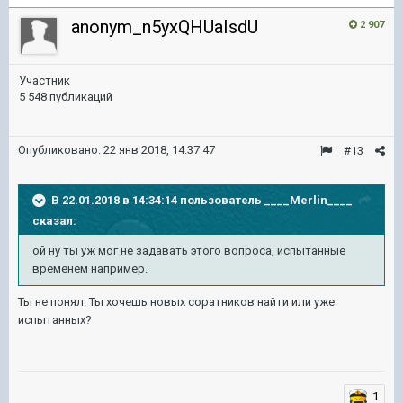
anonym_n5yxQHUaIsdU
2 907
Участник
5 548 публикаций
Опубликовано:
22 янв 2018, 14:37:47
#13
В 22.01.2018 в 14:34:14 пользователь
____Merlin____
сказал:
ой ну ты уж мог не задавать этого вопроса, испытанные
временем например.
Ты не понял. Ты хочешь новых соратников найти или уже
испытанных?
1