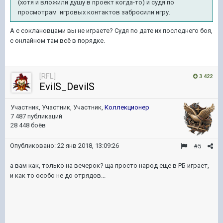
(хотя и вложили душу в проект когда-то) и судя по
просмотрам игровых контактов забросили игру.
А с соклановцами вы не играете? Судя по дате их последнего боя,
с онлайном там всё в порядке.
[RFL]
3 422
EvilS_DevilS
Участник, Участник, Участник,
Коллекционер
7 487 публикаций
28 448 боёв
Опубликовано:
22 янв 2018, 13:09:26
#5
а вам как, только на вечерок? ща просто народ еще в РБ играет,
и как то особо не до отрядов...