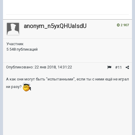
anonym_n5yxQHUaIsdU
2 907
Участник
5 548 публикаций
Опубликовано:
22 янв 2018, 14:31:22
#11
А как они могут быть "испытанными", если ты с ними ещё не играл
ни разу?