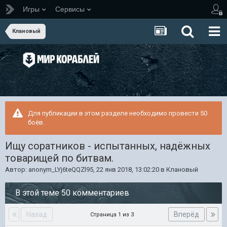
Игры
Сервисы
Клановый
Для публикации в этом разделе необходимо провести 50
боёв.
Ищу соратников - испытанных, надёжных
товарищей по битвам.
Автор:
anonym_LYj6teQQZl95
,
22 янв 2018, 13:02:20
в
Клановый
В этой теме 50 комментариев
Назад
Вперёд
Страница 1 из 3