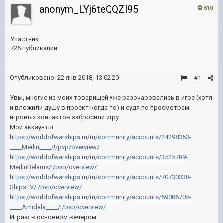
anonym_LYj6teQQZl95
610
Участник
726 публикаций
Опубликовано:
22 янв 2018, 13:02:20
#1
Увы, многие из моих товарищей уже разочаровались в игре (хотя
и вложили душу в проект когда-то) и судя по просмотрам
игровых контактов забросили игру.
Мои аккаунты.
https://worldofwarships.ru/ru/community/accounts/24298353-
____Merlin____/!/pvp/overview/
https://worldofwarships.ru/ru/community/accounts/3525789-
MerlinBelarus/!/pvp/overview/
https://worldofwarships.ru/ru/community/accounts/70730338-
ShipsTV/!/pvp/overview/
https://worldofwarships.ru/ru/community/accounts/69086705-
____Amidala____/!/pvp/overview/
Играю в основном вечером.