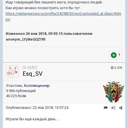
Ищу товарищей без лишнего мата, порядочных людей.
Как играю можно посмотреть хотя бы тут.
https://replayswows.ru/profile/24298353/sort/uploaded_at.desc/#shi
ps
Изменено
24 янв 2018, 09:55:15
пользователем
anonym_LYj6teQQZl95
1
[9-MAY]
5 476
Esq_SV
Участник,
Коллекционер
9 966 публикаций
40 225 боёв
Опубликовано:
22 янв 2018, 13:07:24
#2
Играли бы ещё каждый день ....