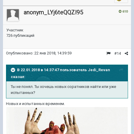
anonym_LYj6teQQZl95
610
Участник
726 публикаций
Опубликовано:
22 янв 2018, 14:39:59
#14
В 22.01.2018 в 14:37:47 пользователь
Jedi_Revan
сказал:
Ты не понял. Ты хочешь новых соратников найти или уже
испытанных?
Новых и испытанных временем.