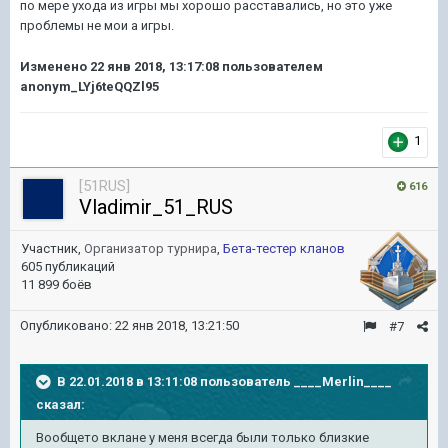
по мере ухода из игры мы хорошо расставались, но это уже
проблемы не мои а игры.
Изменено
22 янв 2018, 13:17:08
пользователем
anonym_LYj6teQQZl95
1
[51RUS]
616
Vladimir_51_RUS
Участник,
Организатор турнира
,
Бета-тестер кланов
605 публикаций
11 899 боёв
Опубликовано:
22 янв 2018, 13:21:50
#7
В 22.01.2018 в 13:11:08 пользователь
____Merlin____
сказал:
Вообщето вклане у меня всегда были только близкие