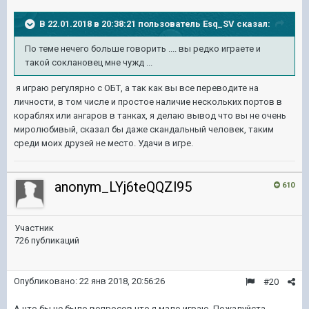
В 22.01.2018 в 20:38:21 пользователь
Esq_SV
сказал:
По теме нечего больше говорить .... вы редко играете и
такой соклановец мне чужд ...
я играю регулярно с ОБТ, а так как вы все переводите на
личности, в том числе и простое наличие нескольких портов в
кораблях или ангаров в танках, я делаю вывод что вы не очень
миролюбивый, сказал бы даже скандальный человек, таким
среди моих друзей не место. Удачи в игре.
anonym_LYj6teQQZl95
610
Участник
726 публикаций
Опубликовано:
22 янв 2018, 20:56:26
#20
А что бы не было вопросов что я мало играю. Пожалуйста.