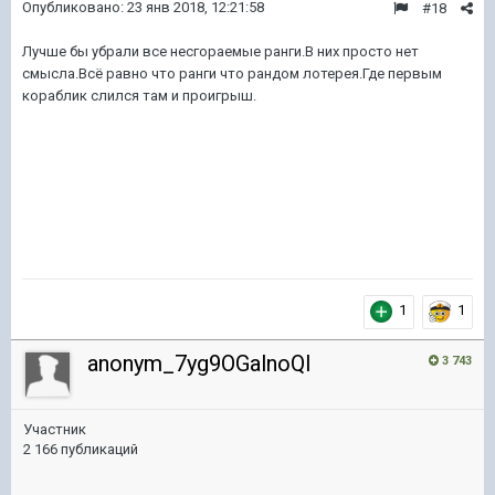
Опубликовано:
23 янв 2018, 12:21:58
#18
Лучше бы убрали все несгораемые ранги.В них просто нет
смысла.Всё равно что ранги что рандом лотерея.Где первым
кораблик слился там и проигрыш.
1
1
anonym_7yg9OGalnoQI
3 743
Участник
2 166 публикаций