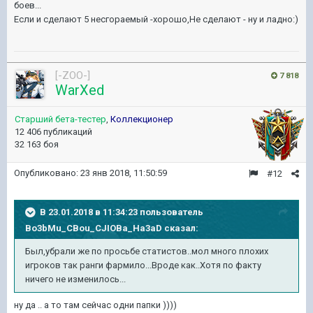
боев...
Если и сделают 5 несгораемый -хорошо,Не сделают - ну и ладно:)
[-ZOO-]
7 818
WarXed
Старший бета-тестер
,
Коллекционер
12 406 публикаций
32 163 боя
Опубликовано:
23 янв 2018, 11:50:59
#12
В 23.01.2018 в 11:34:23 пользователь
Bo3bMu_CBou_CJIOBa_Ha3aD
сказал:
Был,убрали же по просьбе статистов..мол много плохих
игроков так ранги фармило...Вроде как..Хотя по факту
ничего не изменилось...
ну да .. а то там сейчас одни папки ))))