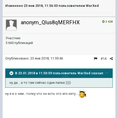
Изменено
23 янв 2018, 11:56:03
пользователем WarXed
anonym_QIus8qMERFHX
3 428
Участник
5 660 публикаций
Опубликовано:
23 янв 2018, 11:59:46
#14
В 23.01.2018 в 11:50:59 пользователь
WarXed
сказал:
ну да .. а то там сейчас одни папки ))))
ну я и о чем...толку что он есть что его нету...