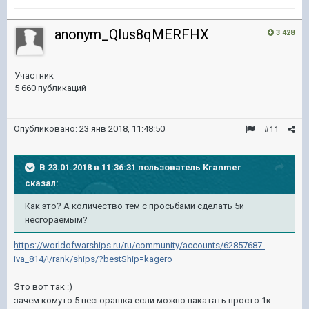
anonym_QIus8qMERFHX
3 428
Участник
5 660 публикаций
Опубликовано:
23 янв 2018, 11:48:50
#11
В 23.01.2018 в 11:36:31 пользователь
Kranmer
сказал:
Как это? А количество тем с просьбами сделать 5й
несгораемым?
https://worldofwarships.ru/ru/community/accounts/62857687-
iva_814/!/rank/ships/?bestShip=kagero
Это вот так :)
зачем комуто 5 несгорашка если можно накатать просто 1к