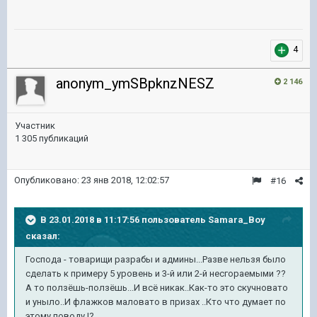
4
anonym_ymSBpknzNESZ
2 146
Участник
1 305 публикаций
Опубликовано:
23 янв 2018, 12:02:57
#16
В 23.01.2018 в 11:17:56 пользователь
Samara_Boy
сказал:
Господа - товарищи разрабы и админы...Разве нельзя было
сделать к примеру 5 уровень и 3-й или 2-й несгораемыми ??
А то ползёшь-ползёшь...И всё никак..Как-то это скучновато
и уныло..И флажков маловато в призах ..Кто что думает по
этому поводу !?