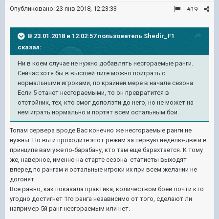
Опубликовано:
23 янв 2018, 12:23:33
#19
В 23.01.2018 в 12:02:57 пользователь
Shedir_F1
сказал:
Ни в коем случае не нужно добавлять несгораемые ранги.
Сейчас хотя бы в высшей лиге можно поиграть с
нормальными игроками, по крайней мере в начале сезона.
Если 5 станет несгораемыми, то он превратится в
отстойник, тех, кто смог доползти до него, но не может на
нем играть нормально и портят всем остальным бои.
Топам сервера вроде Вас конечно же несгораемые ранги не
нужны. Но вы и проходите этот режим за первую неделю-две и в
принципе вам уже по-барабану, кто там еще барахтается. К тому
же, наверное, именно на старте сезона статисты выходят
вперед по рангам и остальные игроки их при всем желании не
догонят.
Все равно, как показала практика, количеством боев почти кто
угодно достигнет 1го ранга независимо от того, сделают ли
например 5й ранг несгораемым или нет.