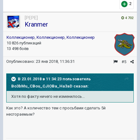
2
[PEPE]
4 702
Kranmer
Коллекционер
,
Коллекционер
,
Коллекционер
10 826 публикаций
13 498 боёв
Опубликовано:
23 янв 2018, 11:36:31
#5
В 23.01.2018 в 11:34:23 пользователь
Bo3bMu_CBou_CJIOBa_Ha3aD
сказал:
Хотя по факту ничего не изменилось...
Как это? А количество тем с просьбами сделать 5й
несгораемым?