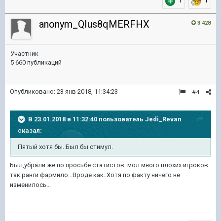
1
1
anonym_QIus8qMERFHX
3 428
Участник
5 660 публикаций
Опубликовано:
23 янв 2018, 11:34:23
#4
В 23.01.2018 в 11:32:40 пользователь
Jedi_Revan
сказал:
Пятый хотя бы. Был бы стимул.
Был,убрали же по просьбе статистов..мол много плохих игроков
так ранги фармило...Вроде как..Хотя по факту ничего не
изменилось...