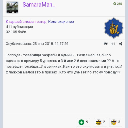
SamaraMan_
235
Старший альфа-тестер
,
Коллекционер
411 публикация
32 105 боёв
Опубликовано:
23 янв 2018, 11:17:56
#1
Господа - товарищи разрабы и админы...Разве нельзя было
сделать к примеру 5 уровень и 3-й или 2-й несгораемыми ?? А то
ползёшь-ползёшь...И всё никак..Как-то это скучновато и уныло..И
флажков маловато в призах ..Кто что думает по этому поводу !?
9
2
3