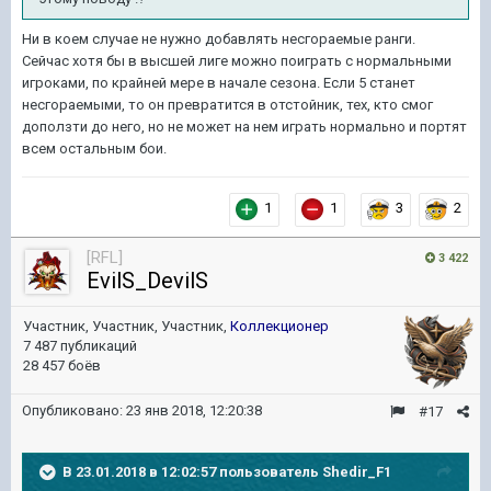
Ни в коем случае не нужно добавлять несгораемые ранги.
Сейчас хотя бы в высшей лиге можно поиграть с нормальными
игроками, по крайней мере в начале сезона. Если 5 станет
несгораемыми, то он превратится в отстойник, тех, кто смог
доползти до него, но не может на нем играть нормально и портят
всем остальным бои.
1
1
3
2
[RFL]
3 422
EvilS_DevilS
Участник, Участник, Участник,
Коллекционер
7 487 публикаций
28 457 боёв
Опубликовано:
23 янв 2018, 12:20:38
#17
В 23.01.2018 в 12:02:57 пользователь
Shedir_F1