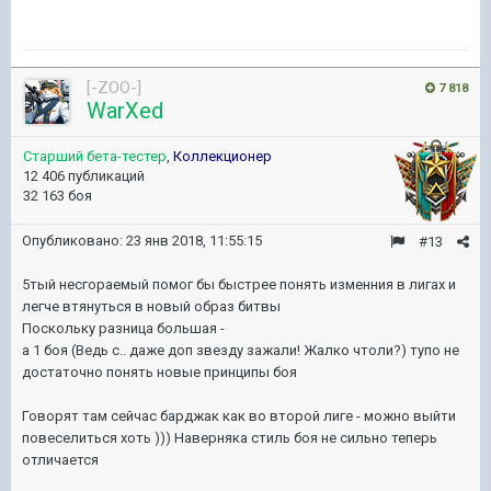
[-ZOO-]
7 818
WarXed
Старший бета-тестер
,
Коллекционер
12 406 публикаций
32 163 боя
Опубликовано:
23 янв 2018, 11:55:15
#13
5тый несгораемый помог бы быстрее понять изменния в лигах и
легче втянуться в новый образ битвы
Поскольку разница большая -
а 1 боя (Ведь с.. даже доп звезду зажали! Жалко чтоли?) тупо не
достаточно понять новые принципы боя
Говорят там сейчас барджак как во второй лиге - можно выйти
повеселиться хоть ))) Наверняка стиль боя не сильно теперь
отличается