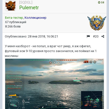
[SQDGL]
58
Pulemetr
Бета-тестер
,
Коллекционер
67 публикаций
8 266 боёв
Опубликовано:
28 янв 2018, 16:06:21
#20
У меня наоборот - не попал, а враг чот умер, я аж офигел,
фуловый эсм 9-10 уровня просто закончился, не поймал ни 1
маслины