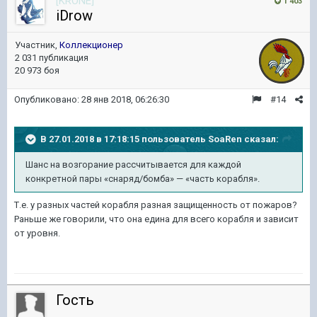
[KRONE]
1 403
iDrow
Участник,
Коллекционер
2 031 публикация
20 973 боя
Опубликовано:
28 янв 2018, 06:26:30
#14
В 27.01.2018 в 17:18:15 пользователь
SoaRen
сказал:
Шанс на возгорание рассчитывается для каждой
конкретной пары «снаряд/бомба» — «часть корабля».
Т.е. у разных частей корабля разная защищенность от пожаров?
Раньше же говорили, что она едина для всего корабля и зависит
от уровня.
Гость