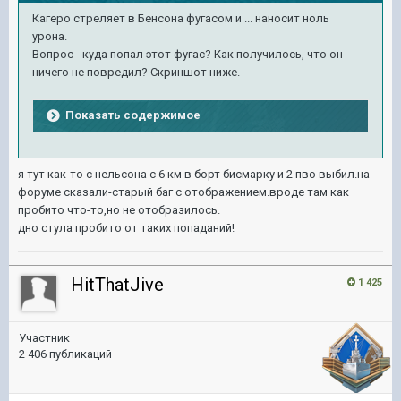
Кагеро стреляет в Бенсона фугасом и ... наносит ноль
урона.
Вопрос - куда попал этот фугас? Как получилось, что он
ничего не повредил? Скриншот ниже.
Показать содержимое
я тут как-то с нельсона с 6 км в борт бисмарку и 2 пво выбил.на
форуме сказали-старый баг с отображением.вроде там как
пробито что-то,но не отобразилось.
дно стула пробито от таких попаданий!
HitThatJive
1 425
Участник
2 406 публикаций