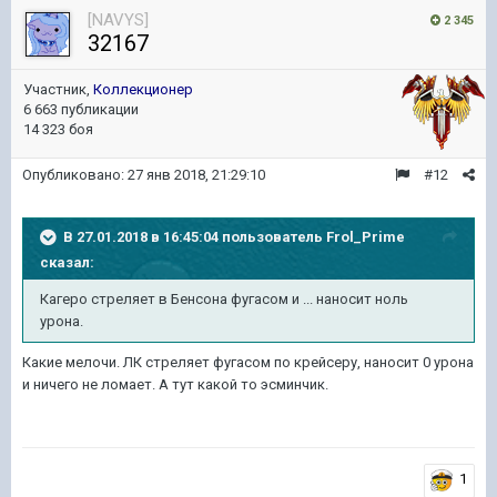
[NAVYS]
2 345
32167
Участник,
Коллекционер
6 663 публикации
14 323 боя
Опубликовано:
27 янв 2018, 21:29:10
#12
В 27.01.2018 в 16:45:04 пользователь
Frol_Prime
сказал:
Кагеро стреляет в Бенсона фугасом и ... наносит ноль
урона.
Какие мелочи. ЛК стреляет фугасом по крейсеру, наносит 0 урона
и ничего не ломает. А тут какой то эсминчик.
1