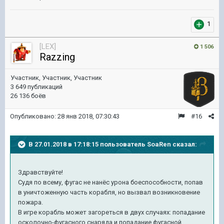
1
[LEX]
1 506
Razzing
Участник, Участник, Участник
3 649 публикаций
26 136 боёв
Опубликовано:
28 янв 2018, 07:30:43
#16
В 27.01.2018 в 17:18:15 пользователь
SoaRen
сказал:
Здравствуйте!
Судя по всему, фугас не нанёс урона боеспособности, попав
в уничтоженную часть корабля, но вызвал возникновение
пожара.
В игре корабль может загореться в двух случаях: попадание
осколочно-фугасного снаряда и попадание фугасной