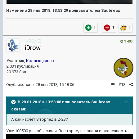
Изменено
28 янв 2018, 13:53:29
пользователем Saubreax
1
1
1
[KRONE]
1 403
iDrow
Участник,
Коллекционер
2 031 публикация
20 973 боя
Опубликовано:
28 янв 2018, 15:18:06
#18
В 28.01.2018 в 13:53:08 пользователь
Saubreax
сказал:
А как насчёт 8 торпед в Z-23?
Уже 100500 раз объясняли. Все торпеды попали в оконечность.