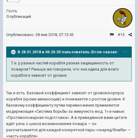
Гость
0 публикаций
Опубликовано:
28 янв 2018, 07:13:43
#15
В 28.01.2018 в 06:26:30 пользователь
iDrow
сказал:
Т.е. у разных частей корабля разная защищенность от
пожаров? Раньше же говорили, что она едина для всего
корабля и зависит от уровня.
Так и есть. Базовый коэффициент зависит от уровня/корпуса
корабля (кроме авианосцев) и понижается с ростом уровня. К
базовому коэффициенту путем перемножения применяется
модернизация «Система борьбы за живучесть мод. 1» и навык
«Противопожарная подготовка». А в приведённой вами цитате
идёт речь о шансе возникновения пожара — он
рассчитывается для каждой конкретной пары «снаряд/бомба» —
«часть корабля».