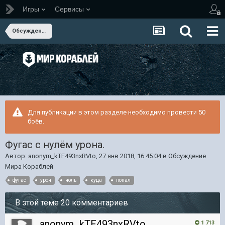
Игры
Сервисы
Обсуждение Мира Кораблей
Для публикации в этом разделе необходимо провести 50
боёв.
Фугас с нулём урона.
Автор:
anonym_kTF493nxRVto
,
27 янв 2018, 16:45:04
в
Обсуждение
Мира Кораблей
фугас
урон
ноль
куда
попал
В этой теме 20 комментариев
anonym_kTF493nxRVto
1 713