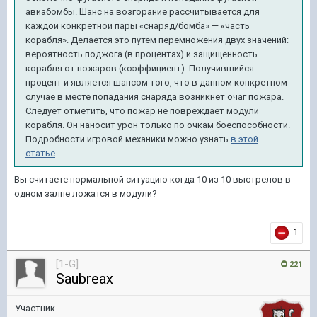
авиабомбы. Шанс на возгорание рассчитывается для
каждой конкретной пары «снаряд/бомба» — «часть
корабля». Делается это путем перемножения двух значений:
вероятность поджога (в процентах) и защищенность
корабля от пожаров (коэффициент). Получившийся
процент и является шансом того, что в данном конкретном
случае в месте попадания снаряда возникнет очаг пожара.
Следует отметить, что пожар не повреждает модули
корабля. Он наносит урон только по очкам боеспособности.
Подробности игровой механики можно узнать
в этой
статье
.
Вы считаете нормальной ситуацию когда 10 из 10 выстрелов в
одном залпе ложатся в модули?
1
[1-G]
221
Saubreax
Участник