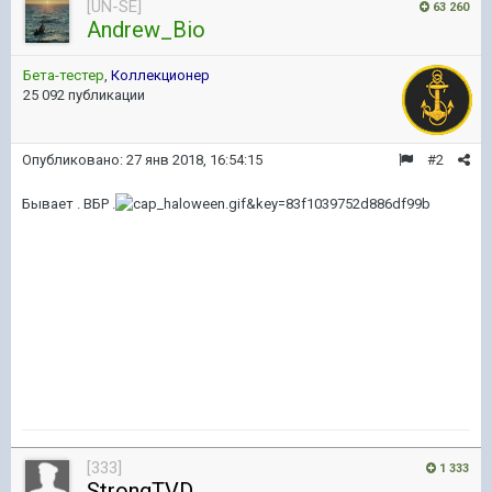
[UN-SE]
63 260
Andrew_Bio
Бета-тестер
,
Коллекционер
25 092 публикации
Опубликовано:
27 янв 2018, 16:54:15
#2
Бывает . ВБР .
[333]
1 333
StrongTVD