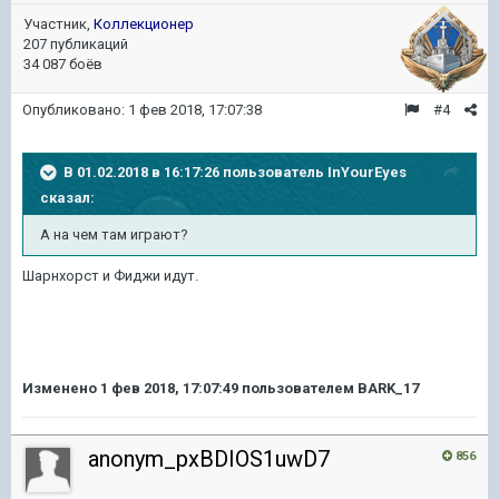
Участник,
Коллекционер
207 публикаций
34 087 боёв
Опубликовано:
1 фев 2018, 17:07:38
#4
В 01.02.2018 в 16:17:26 пользователь
InYourEyes
сказал:
А на чем там играют?
Шарнхорст и Фиджи идут.
Изменено
1 фев 2018, 17:07:49
пользователем BARK_17
anonym_pxBDIOS1uwD7
856