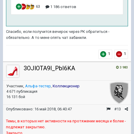
Спасибо, если получится вечерок через РК обратиться -
обязательно. А то мене опять чат забанили.
1
1
3OJlOTA9l_PbI6KA
3 983
Участник,
Альфа-тестер
,
Коллекционер
4 671 публикация
16 131 бой
Опубликовано:
16 май 2018, 06:40:47
#13
Темы, в которых нет активности на протяжении месяца и более -
подлежат закрытию.
Закрыто.