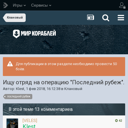
Игры
Сервисы
Клановый
Для публикации в этом разделе необходимо провести 50
боёв.
Ищу отряд на операцию "Последний рубеж".
Автор:
Klest
,
1 фев 2018, 16:12:38
в
Клановый
последний рубеж
В этой теме 13 комментариев
[VELES]
42
Klest