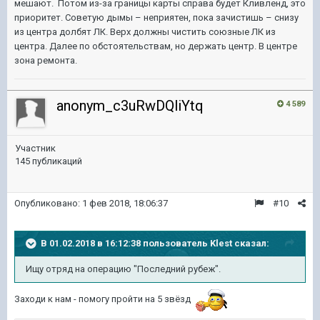
мешают.
Потом из-за границы карты справа будет Кливленд, это
приоритет. Советую дымы – неприятен, пока зачистишь – снизу
из центра долбят ЛК. Верх должны чистить союзные ЛК из
центра. Далее по обстоятельствам, но держать центр. В центре
зона ремонта.
anonym_c3uRwDQliYtq
4 589
Участник
145 публикаций
Опубликовано:
1 фев 2018, 18:06:37
#10
В 01.02.2018 в 16:12:38 пользователь
Klest
сказал:
Ищу отряд на операцию "Последний рубеж".
Заходи к нам - помогу пройти на 5 звёзд