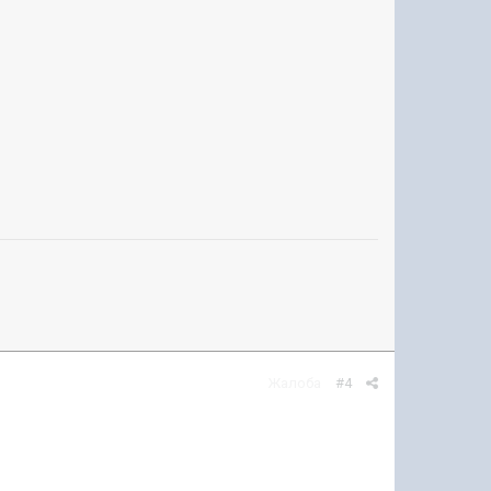
Жалоба
#4