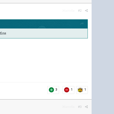
Жалоба
#2
абля
3
1
1
Жалоба
#3