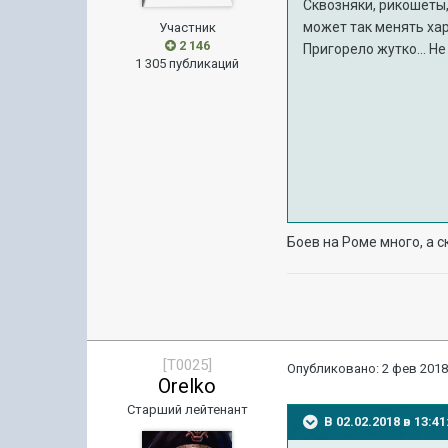
Сквозняки, рикошеты,
может так менять хара
Участник
2 146
Пригорело жутко... Не
1 305 публикаций
Боев на Роме много, а с
[T0025]
Опубликовано:
2 фев 2018
Orelko
Старший лейтенант
В 02.02.2018 в 13: