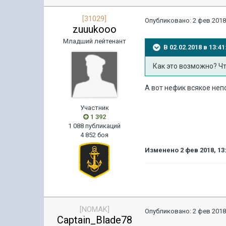
[31029]
Опубликовано:
2 фев 2018
zuuukooo
Младший лейтенант
В 02.02.2018 в 13:
Как это возможно? Ч
А вот нефик всякое неп
Участник
1 392
1 088 публикаций
4 852 боя
Изменено
2 фев 2018, 13
[NOMAK]
Опубликовано:
2 фев 2018
Captain_Blade78