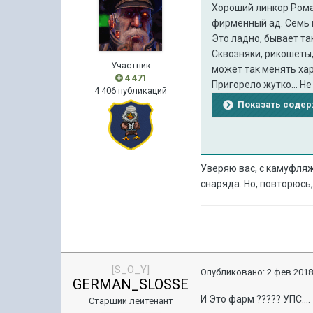
Хороший линкор Рома.
фирменный ад. Семь п
Это ладно, бывает та
Сквозняки, рикошеты,
Участник
может так менять хара
4 471
Пригорело жутко... Не
4 406 публикаций
Показать соде
Уверяю вас, с камуфляж
снаряда. Но, повторюсь
[S_O_Y]
Опубликовано:
2 фев 2018
GERMAN_SLOSSE
И Это фарм ????? УПС....
Старший лейтенант