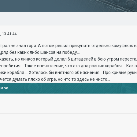
, 13:41:44
грал не знал горя. А потом решил прикупить отдельно камуфляж н
ряд без каких либо шансов на победу...
казать, но линкор который делал 6 цитаделей в бою утром перестал
пробития... Такое впечатление, что это два разных корабля.... Ка
ки корабля.... Хотелось бы внятного объяснения... Про кривые руки м
чется думать плохо об игре, но что то здесь не чисто...
имое