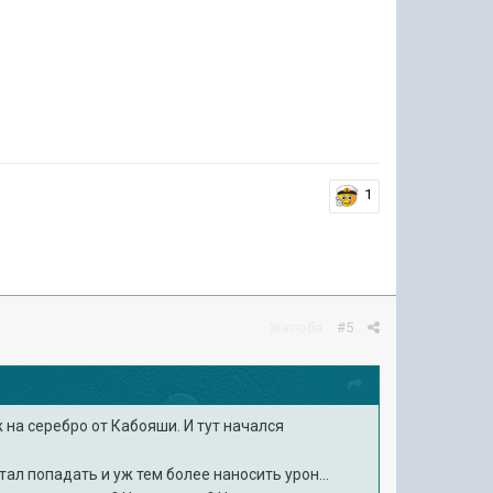
1
Жалоба
#5
 на серебро от Кабояши. И тут начался
ал попадать и уж тем более наносить урон...