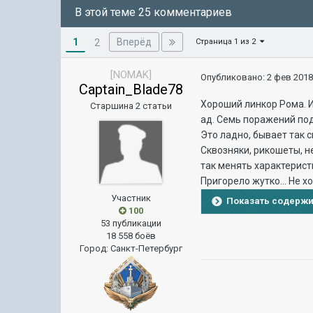
В этой теме 25 комментариев
1
Вперёд
2
Страница 1 из 2
[NOMAK]
Опубликовано:
2 фев 2018
Captain_Blade78
Хороший линкор Рома. И
Старшина 2 статьи
ад. Семь поражений под
Это ладно, бывает так с
Сквозняки, рикошеты, не
так менять характеристи
Пригорело жутко... Не хо
Участник
Показать содерж
100
53 публикации
18 558 боёв
Город
:
Санкт-Петербург