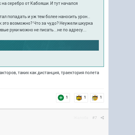
 на серебро от Кабояши. И тут начался
ал попадать и уж тем более наносить урон...
Как это возможно? Что за чудо? Неужели шкурка
ые руки можно не писать....не по адресу....
акторов, таких как дистанция, траектория полета
1
1
1
Жалоба
#7