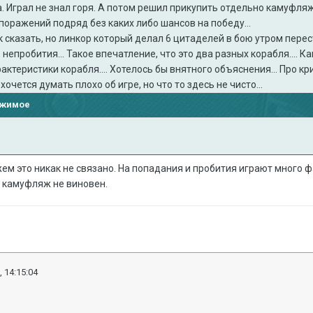
 Играл не знал горя. А потом решил прикупить отдельно камуфляж
оражений подряд без каких либо шансов на победу...
к сказать, но линкор который делал 6 цитаделей в бою утром перест
 непробития... Такое впечатление, что это два разных корабля.... 
ктеристики корабля.... Хотелось бы внятного объяснения... Про крив
 хочется думать плохо об игре, но что то здесь не чисто...
ржимое
ем это никак не связано. На попадания и пробития играют много ф
, камуфляж не виновен.
, 14:15:04