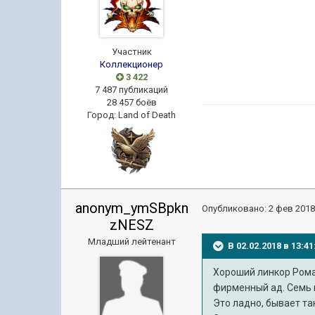
Участник
Коллекционер
3 422
7 487 публикаций
28 457 боёв
Город
:
Land of Death
anonym_ymSBpkn
Опубликовано:
2 фев 2018
zNESZ
Младший лейтенант
В 02.02.2018 в 13:
Хороший линкор Рома.
фирменный ад. Семь п
Это ладно, бывает та