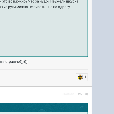
Как это возможно? Что за чудо? Неужели шкурка
ые руки можно не писать....не по адресу....
ть страшно))))))
1
Жалоба
#6