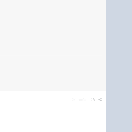
Жалоба
#8