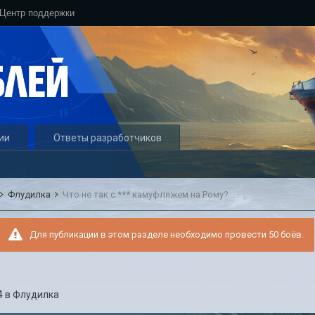
Центр поддержки
ии
Ответы разработчиков
Флудилка
Что не так с *** камуфляжем на Рому?
Для публикации в этом разделе необходимо провести 50 боёв.
4
в
Флудилка