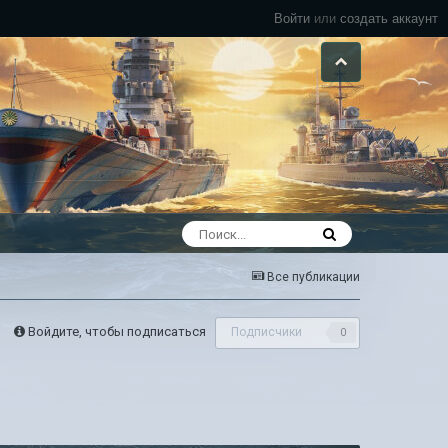
Войти
или
создать аккаунт
Все публикации
Войдите, чтобы подписаться
Подписчики
0