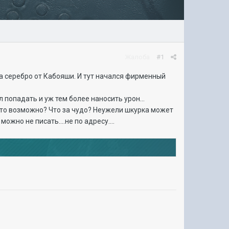
Жалоба
#1
а серебро от Кабояши. И тут начался фирменный
 попадать и уж тем более наносить урон...
к это возможно? Что за чудо? Неужели шкурка может
ожно не писать....не по адресу....