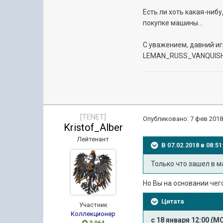
Есть ли хоть какая-ниб
покупке машины...
С уважением, давний иг
LEMAN_RUSS_VANQUIS
[TENET]
Опубликовано:
7 фев 2018
Kristof_Alber
Лейтенант
В 07.02.2018 в 08:
Только что зашел в ма
Но Вы на основании чего
Цитата
Участник
Коллекционер
с 18 января 12:00 (М
3 064