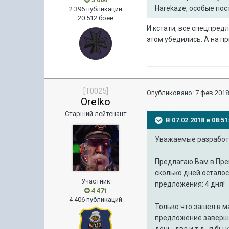
Harekaze, особые пос
2 396 публикаций
20 512 боёв
И кстати, все спецпред
этом убедились. А на пр
[T0025]
Опубликовано:
7 фев 2018
Orelko
Старший лейтенант
В 07.02.2018 в 08:
Уважаемые разработ
Предлагаю Вам в Пре
сколько дней осталос
Участник
предложения: 4 дня!
4 471
4 406 публикаций
Только что зашел в м
предложение завершил
день, два и т.д., я б