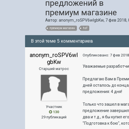
предложений в
премиум магазине
Автор:
anonym_roSPV6wIgbKw
,
7 фев 2018, 
премиум магазин
hsf
В этой теме 5 комментариев
anonym_roSPV6wI
Опубликовано:
7 фев 2018
gbKw
Уважаемые разработчи
Старший матрос
Предлагаю Вам в Преми
дней осталось до конца
предложения: 4 дня!
Только что зашел в мага
Участник
предложение завершилос
130
два и т.д., я бы купил 
29 публикаций
"Подготовка к бою", ко