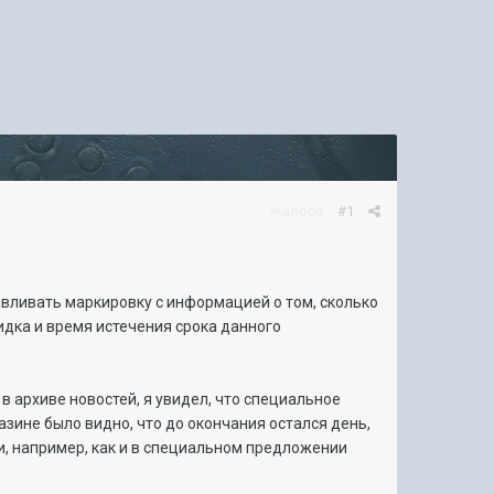
Жалоба
#1
вливать маркировку с информацией о том, сколько
кидка и время истечения срока данного
 в архиве новостей, я увидел, что специальное
азине было видно, что до окончания остался день,
оки, например, как и в специальном предложении