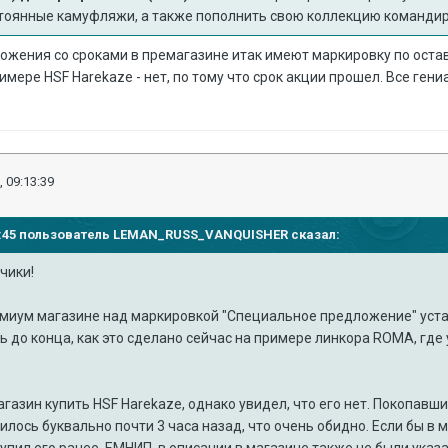
тоянные камуфляжи, а также пополнить свою коллекцию командиров
ложения со сроками в премагазине итак имеют маркировку по ост
имере HSF Harekaze - нет, по тому что срок акции прошел. Все гени
, 09:13:39
51:45 пользователь
LEMAN_RUSS_VANQUISHER
сказал:
чики!
миум магазине над маркировкой "Специальное предложение" уста
ь до конца, как это сделано сейчас на примере линкора ROMA, где
агазин купить HSF Harekaze, однако увидел, что его нет. Покопавши
ось буквально почти 3 часа назад, что очень обидно. Если бы в м
ы купил его ранее. ЕМНИП, в описании в магазине также не были ука