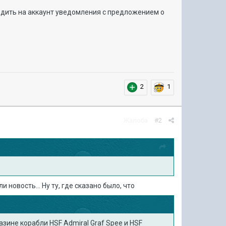
ходить на аккаунт уведомления с предложением о
2
1
Жалоба
#2
новость... Ну ту, где сказано было, что
зине корабли HSF Admiral Graf Spee и HSF