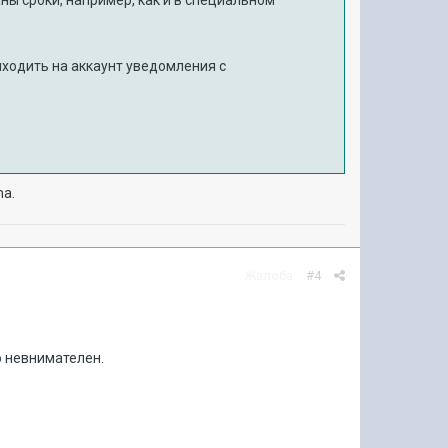
иходить на аккаунт уведомления с
ma.
Жалоба
#4
о невнимателен.