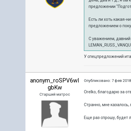
предложении "Подгото
Есть ли хоть какая-н
предложением о поку
С уважением, давний 
LEMAN_RUSS_VANQU
У спецпредложений итак
anonym_roSPV6wI
Опубликовано:
7 фев 2018
gbKw
Orelko, благодарю за от
Старший матрос
Странно, мне казалось,
Еще раз спрошу, будет
л