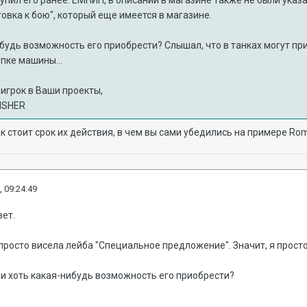
вка к бою", который еще имеется в магазине.
ибудь возможность его приобрести? Слышал, что в танках могут пр
пке машины...
игрок в Ваши проекты,
ISHER
 стоит срок их действия, в чем вы сами убедились на примере Ro
, 09:24:49
вет.
 просто висела лейба "Специальное предложение". Значит, я прост
и хоть какая-нибудь возможность его приобрести?