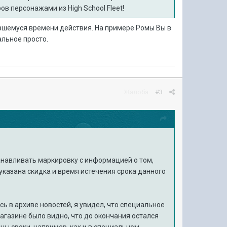
 персонажами из High School Fleet!
авшемуся времени действия. На примере Ромы Вы в
альное просто.
Жалоба
#3
навливать маркировку с информацией о том,
 указана скидка и время истечения срока данного
сь в архиве новостей, я увидел, что специальное
агазине было видно, что до окончания остался
заны сроки, например, как и в специальном