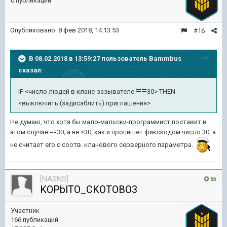
0 публикаций
Опубликовано:
8 фев 2018, 14:13:53
#16
В 08.02.2018 в 13:59:27 пользователь
Bammbus
сказал:
==
IF <число людей в клане-зазывателе
30> THEN
<выключить (задисаблить) приглашения>
Не думаю, что хотя бы мало-мальски-программист поставит в
этом случае ==30, а не >30, как и пропишет фикскодом число 30, а
не считает его с соотв. кланового серверного параметра.
[NASNS]
65
KOPblTO_CKOTOBO3
Участник
166 публикаций