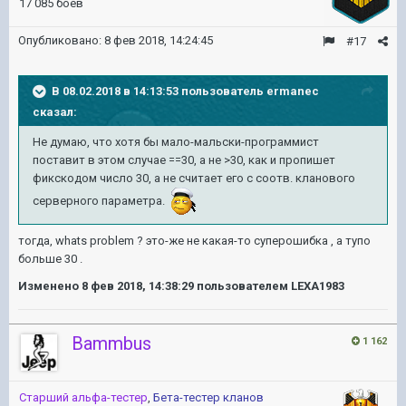
17 085 боёв
Опубликовано:
8 фев 2018, 14:24:45
#17
В 08.02.2018 в 14:13:53 пользователь
ermanec
сказал:
Не думаю, что хотя бы мало-мальски-программист
поставит в этом случае ==30, а не >30, как и пропишет
фикскодом число 30, а не считает его с соотв. кланового
серверного параметра.
тогда, whats problem ? это-же не какая-то суперошибка , а тупо
больше 30 .
Изменено
8 фев 2018, 14:38:29
пользователем LEXA1983
Bammbus
1 162
Старший альфа-тестер
,
Бета-тестер кланов