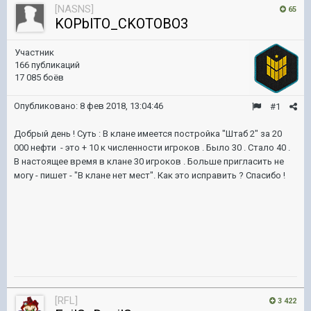
[NASNS]
65
KOPblTO_CKOTOBO3
Участник
166 публикаций
17 085 боёв
Опубликовано:
8 фев 2018, 13:04:46
#1
Добрый день ! Суть : В клане имеется постройка "Штаб 2" за 20
000 нефти - это + 10 к численности игроков . Было 30 . Стало 40 .
В настоящее время в клане 30 игроков . Больше пригласить не
могу - пишет - "В клане нет мест". Как это исправить ? Спасибо !
[RFL]
3 422