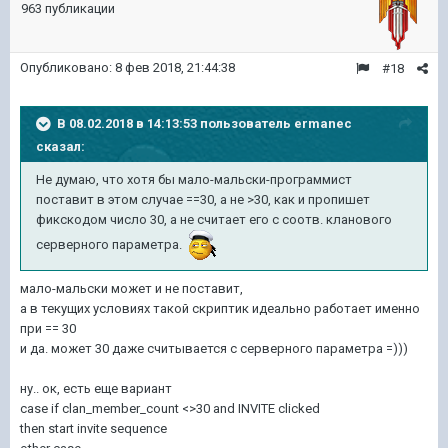
963 публикации
Опубликовано:
8 фев 2018, 21:44:38
#18
В 08.02.2018 в 14:13:53 пользователь
ermanec
сказал:
Не думаю, что хотя бы мало-мальски-программист
поставит в этом случае ==30, а не >30, как и пропишет
фикскодом число 30, а не считает его с соотв. кланового
серверного параметра.
мало-мальски может и не поставит,
а в текущих условиях такой скриптик идеально работает именно
при == 30
и да. может 30 даже считывается с серверного параметра =)))
ну.. ок, есть еще вариант
case if clan_member_count <>30 and INVITE clicked
then start invite sequence