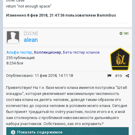
other case
return "not enough space"
Изменено
8 фев 2018, 21:47:36
пользователем Bammbus
[22CM]
181
alean
Альфа-тестер
,
Коллекционер
,
Бета-тестер кланов
255 публикаций
8 254 боя
Опубликовано:
11 фев 2018, 14:11:18
#19
Приветствую! На т.н. базе моего клана имеется постройка "Штаб
эскадры", которая увеличивает максимальную численность
состава клана на десять человек, доводя таким образом это
количество до сорока человек в условиях моего клана. Сегодня
был принят тридцатый по счёту участник, после этого и я, и мой
зам столкнулись с проблемой невозможности дальнейшего
набора участников. Собственно, как это исправить?
Показать содержимое