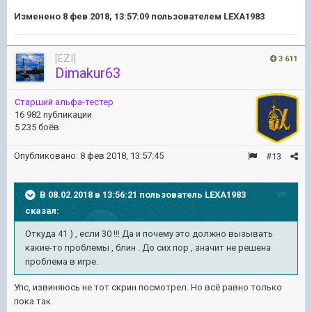
Изменено
8 фев 2018, 13:57:09
пользователем LEXA1983
[EZI]
3 611
Dimakur63
Старший альфа-тестер
16 982 публикации
5 235 боёв
Опубликовано:
8 фев 2018, 13:57:45
#13
В 08.02.2018 в 13:56:21 пользователь
LEXA1983
сказал:
Откуда 41 ) , если 30 !!! Да и почему это должно вызывать
какие-то проблемы , блин . До сих пор , значит не решена
проблема в игре.
Упс, извиняюсь не тот скрин посмотрел. Но всё равно только
пока так.