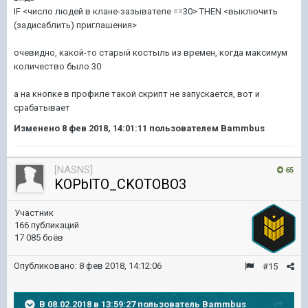
IF <число людей в клане-зазывателе ==30> THEN <выключить
(задисаблить) приглашения>
очевидно, какой-то старый костыль из времен, когда максимум
количество было 30
а на кнопке в профиле такой скрипт не запускается, вот и
срабатывает
Изменено
8 фев 2018, 14:01:11
пользователем Bammbus
[NASNS]
65
KOPblTO_CKOTOBO3
Участник
166 публикаций
17 085 боёв
Опубликовано:
8 фев 2018, 14:12:06
#15
В 08.02.2018 в 13:59:27 пользователь
Bammbus