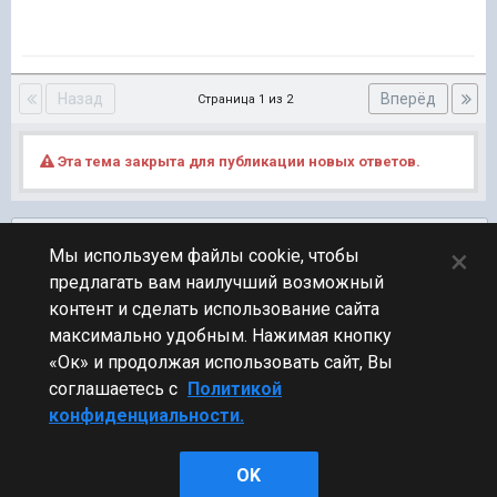
Назад
Вперёд
Страница 1 из 2
Эта тема закрыта для публикации новых ответов.
Подписчики
0
×
Мы используем файлы cookie, чтобы
предлагать вам наилучший возможный
ПЕРЕЙТИ К СПИСКУ ТЕМ
контент и сделать использование сайта
Технические вопросы
максимально удобным. Нажимая кнопку
«Ок» и продолжая использовать сайт, Вы
соглашаетесь с
Политикой
конфиденциальности.
Стиль
OK
Powered by Invision Community