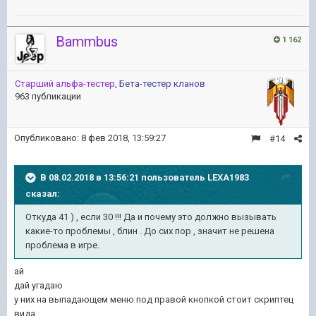
Bammbus
1 162
Старший альфа-тестер
,
Бета-тестер кланов
963 публикации
Опубликовано:
8 фев 2018, 13:59:27
#14
В 08.02.2018 в 13:56:21 пользователь
LEXA1983
сказал:
Откуда 41 ) , если 30 !!! Да и почему это должно вызывать
какие-то проблемы , блин . До сих пор , значит не решена
проблема в игре.
ай
дай угадаю
у них на выпадающем меню под правой кнопкой стоит скриптец
вида