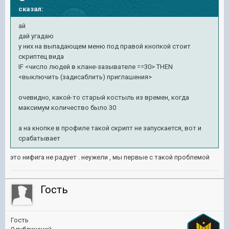
сказал:
ай
дай угадаю
у них на выпадающем меню под правой кнопкой стоит
скриптец вида
IF <число людей в клане-зазывателе ==30> THEN
<выключить (задисаблить) приглашения>
очевидно, какой-то старый костыль из времен, когда
максимум количество было 30
а на кнопке в профиле такой скрипт не запускается, вот и
срабатывает
это нифига не радует . неужели , мы первые с такой проблемой
Гость
Гость