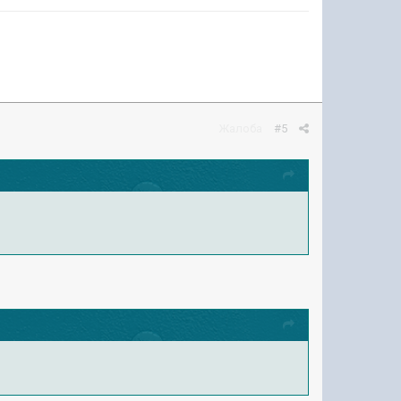
Жалоба
#5