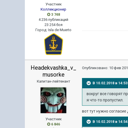
Участник
Коллекционер
3 748
4 236 публикаций
23 254 боя
Город
:
Isla de Muerto
Headekvashka_v_
Опубликовано:
10 фев 201
musorke
Капитан-лейтенант
В 10.02.2018 в 14:
вокруг все говорят п
я что-то пропустил.
вот тут нужно согласие
Участник
В 10.02.2018 в 14:
6 846