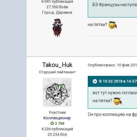
6 041 публикация
БЗ Французы наступаю
27 550 боёв
Город
:
Деревня
на пятки?
Takou_Huk
Опубликовано:
10 фев 201
Старший лейтенант
В 10.02.2018 в 14:
вот тут нужно соглас
на пятки?
Участник
Он про коллекцию на фр
Коллекционер
3 748
4 236 публикаций
23 254 боя