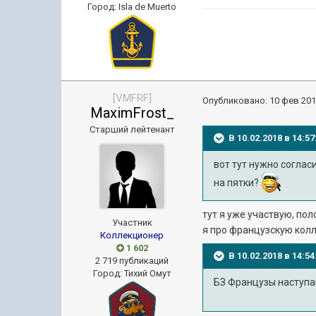
Город
:
Isla de Muerto
[VMFRF]
Опубликовано:
10 фев 201
MaximFrost_
Старший лейтенант
В 10.02.2018 в 14:
вот тут нужно соглас
на пятки?
тут я уже участвую, по
Участник
я про французскую кол
Коллекционер
1 602
В 10.02.2018 в 14:
2 719 публикаций
Город
:
Тихий Омут
БЗ Французы наступаю