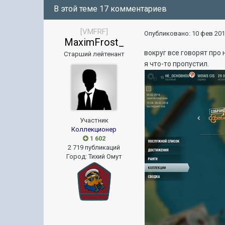
В этой теме 17 комментариев
[VMFRF]
Опубликовано:
10 фев 201
MaximFrost_
вокруг все говорят про
Старший лейтенант
я что-то пропустил.
Участник
Коллекционер
1 602
2 719 публикаций
Город
:
Тихий Омут