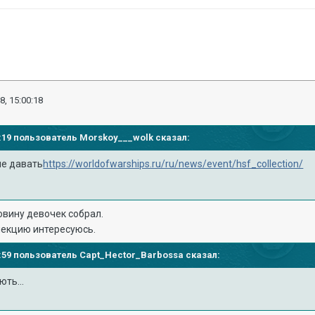
8, 15:00:18
57:19 пользователь
Morskoy___wolk
сказал:
ие давать
https://worldofwarships.ru/ru/news/event/hsf_collection/
ловину девочек собрал.
лекцию интересуюсь.
54:59 пользователь
Capt_Hector_Barbossa
сказал:
ть...