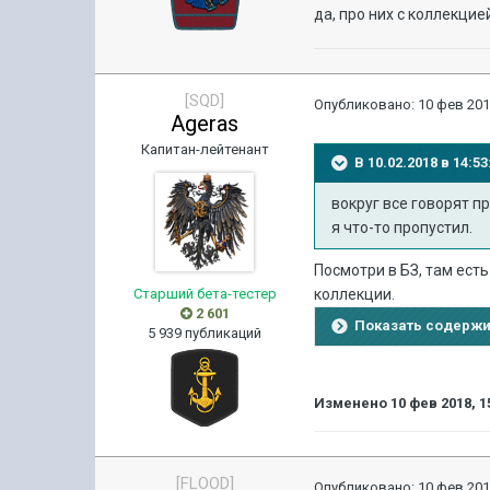
да, про них с коллекцие
[SQD]
Опубликовано:
10 фев 201
Ageras
Капитан-лейтенант
В 10.02.2018 в 14:
вокруг все говорят п
я что-то пропустил.
Посмотри в БЗ, там ест
Старший бета-тестер
коллекции.
2 601
Показать содерж
5 939 публикаций
Изменено
10 фев 2018, 1
[FLOOD]
Опубликовано:
10 фев 201