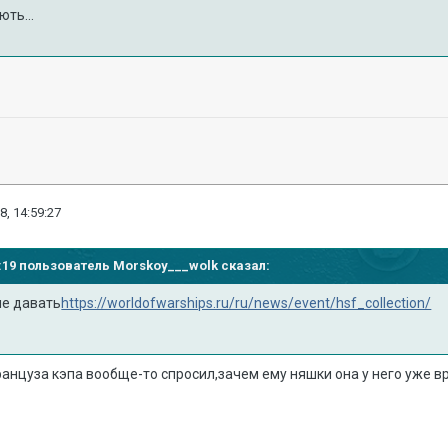
ть...
8, 14:59:27
57:19 пользователь
Morskoy___wolk
сказал:
ие давать
https://worldofwarships.ru/ru/news/event/hsf_collection/
анцуза кэпа вообще-то спросил,зачем ему няшки она у него уже вр