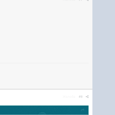
Жалоба
#8