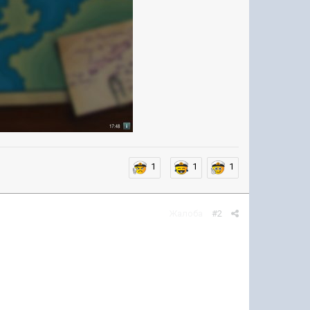
1
1
1
Жалоба
#2