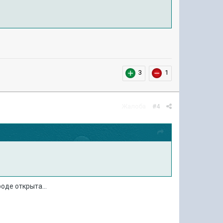
3
1
Жалоба
#4
оде открыта...