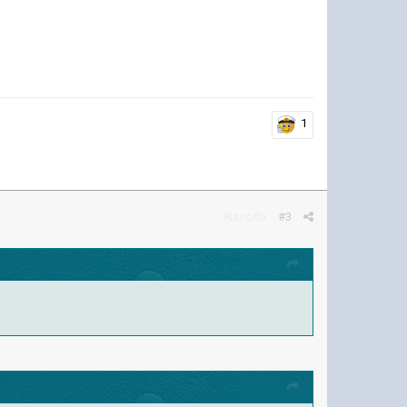
1
Жалоба
#3