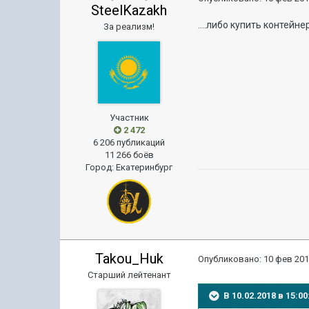
SteelKazakh
....либо купить контей
За реализм!
Участник
2 472
6 206 публикаций
11 266 боёв
Город
:
Екатеринбург
Takou_Huk
Опубликовано:
10 фев 201
Старший лейтенант
В 10.02.2018 в 15: