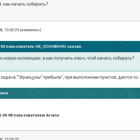
й. как начать собирать?
8, 15:00:35
(изменено)
53:03 пользователь
HE_OCHOBHOU
сказал:
ро новую коллекцию. а как получить ключ, чтоб начать собирать?
ь задача ""Французы" прибыли", при выполнении пунктов, дается по
имое
5:04:08
пользователем Ariane
8, 15:03:02