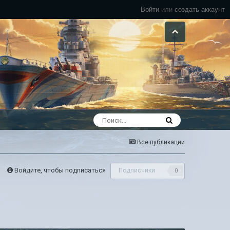
Войти
или
создать аккаунт
Все публикации
Войдите, чтобы подписаться
Подписчики
0