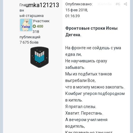
umka121213
Опубликовано:
Жалоба
#6
Гла
15 фев 2018,
вн
ый старшина
01:16:39
Участник
400
Фронтовые строки Ионы
318
Дегена.
публикаций
7 675 боёв
На фронте не сойдешь с ума
едва ли,
Не научившись сразу
забывать.
Мы из подбитых танков
выгребали Все,
что в могилу можно закопать.
Комбриг уперся подбородком
в китель.
Я прятал слезы.
Хватит. Перестань.
А вечером учил меня
водитель,
Как правильно танцуют