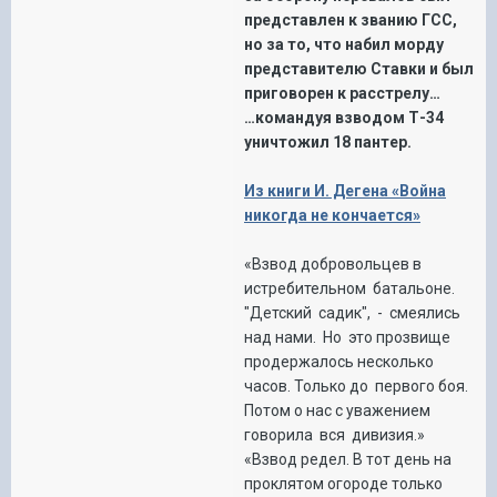
представлен к званию ГСС,
но за то, что набил морду
представителю Ставки и был
приговорен к расстрелу…
…командуя взводом Т-34
уничтожил 18 пантер.
Из книги И. Дегена «Война
никогда не кончается»
«Взвод добровольцев в
истребительном батальоне.
"Детский садик", - смеялись
над нами. Но это прозвище
продержалось несколько
часов. Только до первого боя.
Потом о нас с уважением
говорила вся дивизия.»
«Взвод редел. В тот день на
проклятом огороде только