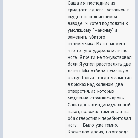
Саша и я, последние из
тридцати одного, остались в
скудно пополнявшемся
взводе. Я хотел подползти к
умолкшему "максиму" и
заменить убитого
пулеметчика. В этот момент
что-то тупо ударило меня по
ноге. Я почти не почувствовал
боли. Я успел расстрелять две
ленты. Мы отбили немецкую
атаку. Только тогда я заметил
в брюках над коленом два
отверстия, из которых
медленно струилась кровь.
Саша достал индивидуальный
пакет, наложил тампоны и на
оба отверстия и перебинтовал
ногу. Было уже темно.
Кроме нас двоих, на огороде