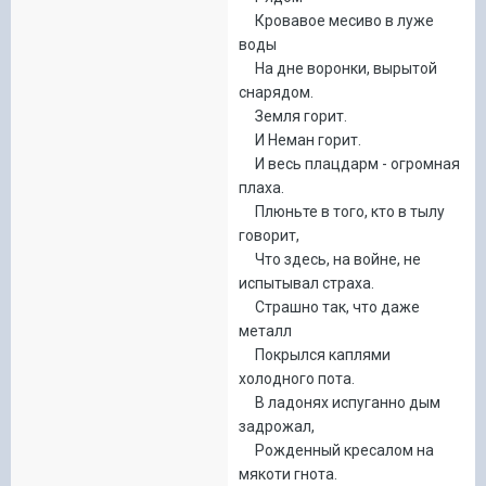
Кровавое месиво в луже
воды
На дне воронки, вырытой
снарядом.
Земля горит.
И Неман горит.
И весь плацдарм - огромная
плаха.
Плюньте в того, кто в тылу
говорит,
Что здесь, на войне, не
испытывал страха.
Страшно так, что даже
металл
Покрылся каплями
холодного пота.
В ладонях испуганно дым
задрожал,
Рожденный кресалом на
мякоти гнота.