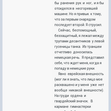
бы ранения рук и ног, и я бы
отсиделся в несгоревшей
машине. Но я привык к тому,
что за первым снарядом
последует второй. Я струсил.
Сейчас, беспомощный,
беззащитный, я лежал между
трупами десантников у левой
гусеницы танка. Из траншеи
отчетливо доносилась
немецкая речь. Я представил
себе, что ждет меня, когда я
попаду в немецкие руки.
Явно еврейская внешность
(мог ли я знать, что лицо мое
расквашено и у меня уже нет
вообще никакой внешности).
На груди ордена и
гвардейский значок. В
кармане гимнастерки