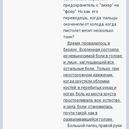
предохранитель с "зихер" на
"фоер". Но как его
переведешь, когда пальцы
окоченели от холода, когда
пистолет весит несколько
тонн?
Время провалилось в
бездну. Вселенная состояла
из невыносимой боли в голове
и лице, заглушающей все
остальные боли. Только при
неосторожном движении,
когда хрустели обломки
костей в перебитых руках и
ногах, боль из места хруста
простреливала все естество,
и сила боли становилась
почти такой, как в
разваливавшейся голове.
Большой палец правой руки