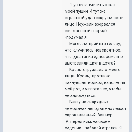
Я успел заметить откат
моей пушки. И тут же
страшный удар сокрушил мое
лицо. Неужели взорвался
собственный снаряд?
-подумал я.
Могло ли прийти в голову,
что случилось невероятное,
что два танка одновременно
выстрелили друг в друга?
Кровь струилась с моего
лица. Кровь, противно
пахнувшая водкой, наполняла
мой рот, и я глотал ее, чтобы
не задохнуться.
Внизу на снарядных
чемоданах неподвижно лежал
окровавленный башнер.
А перед ним, на своем
сидении - лобовой стрелок. Я