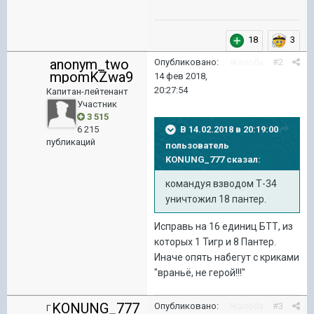
18
3
anonym_two
Опубликовано:
Жалоба
#2
mpomKZwa9
14 фев 2018,
20:27:54
Капитан-лейтенант
Участник
3 515
В 14.02.2018 в 20:19:00
6 215
публикаций
пользователь
KONUNG_777
сказал:
командуя взводом Т-34
уничтожил 18 пантер.
Исправь на 16 единиц БТТ, из
которых 1 Тигр и 8 Пантер.
Иначе опять набегут с криками
"враньё, не герой!!!"
KONUNG_777
Опубликовано:
Жалоба
#3
Г