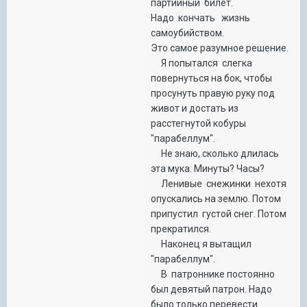
партийный билет.
Надо кончать жизнь
самоубийством.
Это самое разумное решение.
Я попытался слегка
повернуться на бок, чтобы
просунуть правую руку под
живот и достать из
расстегнутой кобуры
"парабеллум".
Не знаю, сколько длилась
эта мука. Минуты? Часы?
Ленивые снежинки нехотя
опускались на землю. Потом
припустил густой снег. Потом
прекратился.
Наконец я вытащил
"парабеллум".
В патроннике постоянно
был девятый патрон. Надо
было только перевести