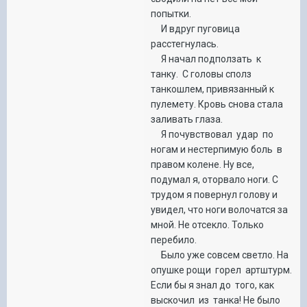
попытки.
И вдруг пуговица
расстегнулась.
Я начал подползать к
танку. С головы сполз
танкошлем, привязанный к
пулемету. Кровь снова стала
заливать глаза.
Я почувствовал удар по
ногам и нестерпимую боль в
правом колене. Ну все,
подумал я, оторвало ноги. С
трудом я повернул голову и
увидел, что ноги волочатся за
мной. Не отсекло. Только
перебило.
Было уже совсем светло. На
опушке рощи горел артштурм.
Если бы я знал до того, как
выскочил из танка! Не было