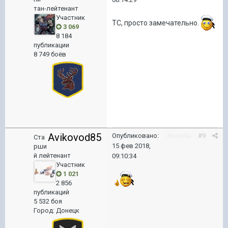
тан-лейтенант
Участник
ТС, просто замечательно.
3 069
8 184
публикации
8 749 боёв
Avikovod85
Опубликовано:
Жалоба
#9
Ста
15 фев 2018,
рши
й лейтенант
09:10:34
Участник
1 021
2 856
публикаций
5 532 боя
Город
:
Донецк