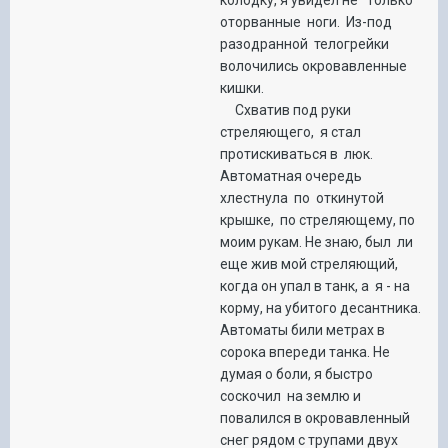
оторванные ноги. Из-под
разодранной телогрейки
волочились окровавленные
кишки.
Схватив под руки
стреляющего, я стал
протискиваться в люк.
Автоматная очередь
хлестнула по откинутой
крышке, по стреляющему, по
моим рукам. Не знаю, был ли
еще жив мой стреляющий,
когда он упал в танк, а я - на
корму, на убитого десантника.
Автоматы били метрах в
сорока впереди танка. Не
думая о боли, я быстро
соскочил на землю и
повалился в окровавленный
снег рядом с трупами двух