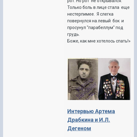
рот. Но рот не открывался.
Только боль в лице стала еще
нестерпимее. Я слегка
повернулся на левый бок и
просунул "парабеллум" под
грудь.
Боже, как мне хотелось спать!»
Интервью Артема
Драбкина и И.Л.
Дегеном