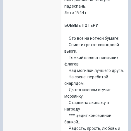
падеспань.
Лето 1944 г.
БОЕВЫЕ ПОТЕРИ
Это все на нотной бумаге:
Свист и грохот свинцовой
вьюги,
Тяжкий шелест поникших
флагов
Над могилой лучшего друга,
На сосне, перебитой
снарядом,
Дятел клювом стучит
морзянку,
Старшина экипажу в
награду
*** цедит консервной
банкой..
Радость, ярость, любовь и