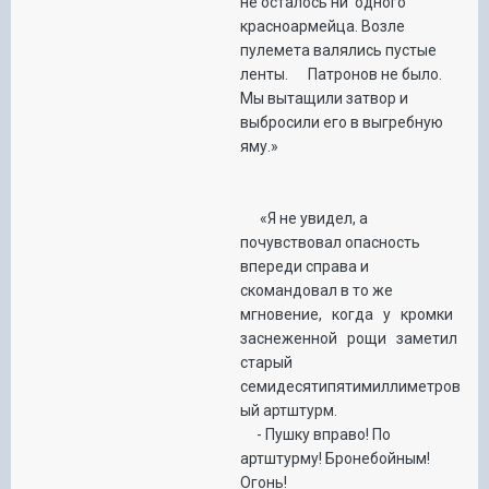
не осталось ни одного
красноармейца. Возле
пулемета валялись пустые
ленты. Патронов не было.
Мы вытащили затвор и
выбросили его в выгребную
яму.»
«Я не увидел, а
почувствовал опасность
впереди справа и
скомандовал в то же
мгновение, когда у кромки
заснеженной рощи заметил
старый
семидесятипятимиллиметров
ый артштурм.
- Пушку вправо! По
артштурму! Бронебойным!
Огонь!