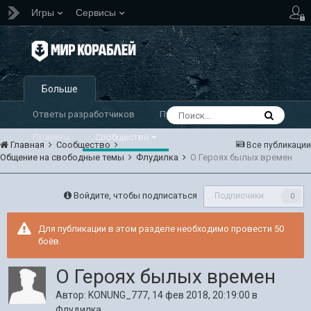
Игры
Сервисы
Больше
Ответы разработчиков
Публикации
Правила
Сообщество
Главная
Сообщество
Все публикации
Общение на свободные темы
Флудилка
О Героях былых времен
Войдите, чтобы подписаться
Подписчики
0
Для публикации в этом разделе необходимо провести 50
боёв.
О Героях былых времен
Автор:
KONUNG_777
,
14 фев 2018, 20:19:00
в
Флудилка