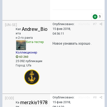
5
Опубликовано:
Жалоба
#7
[UN-SE]
Andrew_Bio
15 фев 2018,
Кап
ита
04:56:11
н 2-го ранга
Бета-тестер
Новое узнавать хорошо .
Коллекционер
63 260
25 092 публикации
Город
:
Ufa
Опубликовано:
Жалоба
#8
[COD]
merzkiy1978
15 фев 2018,
Ка
пи
08:14:29