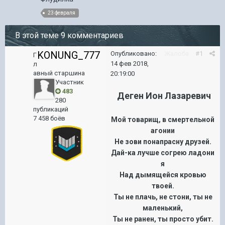
23 февраля
В этой теме 9 комментариев
KONUNG_777
Опубликовано:
Жалоба
#1
Г
14 фев 2018,
л
авный старшина
20:19:00
Участник
483
Деген Ион Лазаревич
280
публикаций
7 458 боёв
Мой товарищ, в смертельной
агонии
Не зови понапрасну друзей.
Дай-ка лучше согрею ладони
я
Над дымящейся кровью
твоей.
Ты не плачь, не стони, ты не
маленький,
Ты не ранен, ты просто убит.