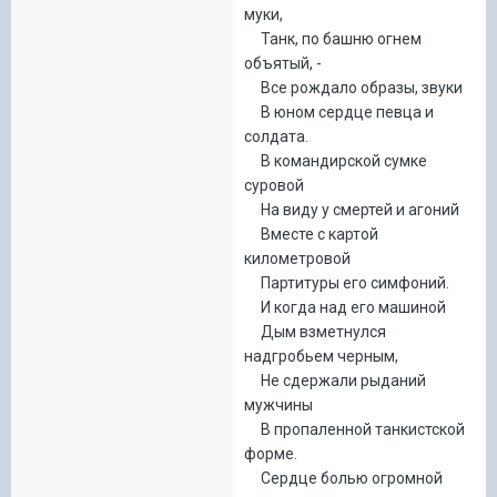
муки,
Танк, по башню огнем
объятый, -
Все рождало образы, звуки
В юном сердце певца и
солдата.
В командирской сумке
суровой
На виду у смертей и агоний
Вместе с картой
километровой
Партитуры его симфоний.
И когда над его машиной
Дым взметнулся
надгробьем черным,
Не сдержали рыданий
мужчины
В пропаленной танкистской
форме.
Сердце болью огромной