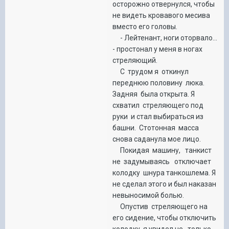
осторожно отвернулся, чтобы
не видеть кровавого месива
вместо его головы.
- Лейтенант, ноги оторвало...
- простонал у меня в ногах
стреляющий.
С трудом я откинул
переднюю половину люка.
Задняя была открыта. Я
схватил стреляющего под
руки и стал выбираться из
башни. Стотонная масса
снова саданула мое лицо.
Покидая машину, танкист
не задумываясь отключает
колодку шнура танкошлема. Я
не сделал этого и был наказан
невыносимой болью.
Опустив стреляющего на
его сидение, чтобы отключить
колодку, я увидел не только