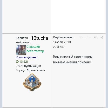
13tucha
Опубликовано:
Жалоба
#5
Капитан-
14 фев 2018,
лейтенант
Старший
22:39:57
бета-тестер
Вам плюс+ А настоящим
Коллекционер
13 221
воинам низкий поклон!!!
7 978 публикаций
Город
:
Архангельск