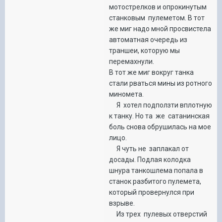
мотострелков и опрокинутым
станковым пулеметом. В тот
же миг надо мной просвистела
автоматная очередь из
траншеи, которую мы
перемахнули.
В тот же миг вокруг танка
стали рваться мины из ротного
миномета.
Я хотел подползти вплотную
к танку. Но та же сатанинская
боль снова обрушилась на мое
лицо.
Я чуть не заплакал от
досады. Подлая колодка
шнура танкошлема попала в
станок разбитого пулемета,
который провернулся при
взрыве.
Из трех пулевых отверстий