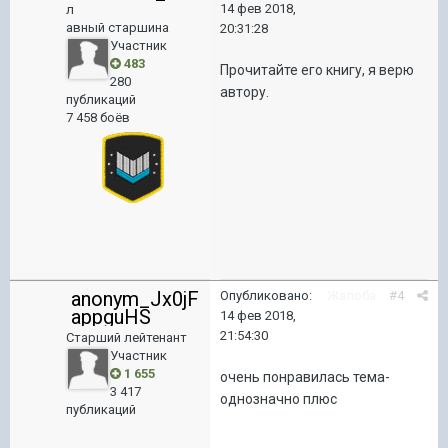
14 фев 2018,
л
авный старшина
20:31:28
Участник
483
Прочитайте его книгу, я верю
280
автору.
публикаций
7 458 боёв
anonym_Jx0jF
Опубликовано:
Жалоба
#4
appguHS
14 фев 2018,
21:54:30
Старший лейтенант
Участник
1 655
очень понравилась тема-
3 417
однозначно плюс
публикаций