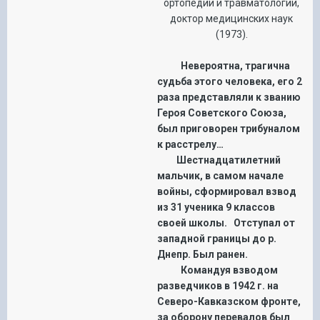
ортопедии и травматологии,
доктор медицинских наук
(1973).
Невероятна, трагична
судьба этого человека, его 2
раза представляли к званию
Героя Советского Союза,
был приговорен трибуналом
к расстрелу…
Шестнадцатилетний
мальчик, в самом начале
войны, сформировал взвод
из 31 ученика 9 классов
своей школы. Отступал от
западной границы до р.
Днепр. Был ранен.
Командуя взводом
разведчиков в 1942 г. на
Северо-Кавказском фронте,
за оборону перевалов был