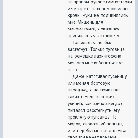
на правом рукаве гимнастерки
и четырех - налевом сочилась
кровь. Руки не подчинялись
мне. Мишень для
минометчика, я оказался
привязанным к пулемету.
Танкошлем не был
застегнут. Только пуговица
на ремешке ларингофона
мешала мне избавиться от
него.
Даже натягивая гусеницу
или меняя бортовую
передачу, я не прилагал
таких нечеловеческих
усилий, как сейчас, когда я
пытался расстегнуть эту
проклятую пуговицу. Но
мороз, сковавший пальцы,
или перебитые предплечья
сводили на нет все мои