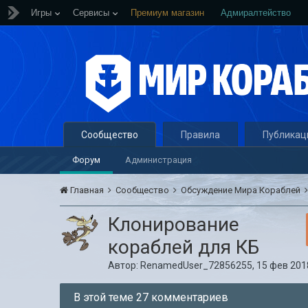
Игры
Сервисы
Премиум магазин
Адмиралтейство
Сообщество
Правила
Публикац
Форум
Администрация
Главная
Сообщество
Обсуждение Мира Кораблей
Клонирование
кораблей для КБ
Автор:
RenamedUser_72856255
,
15 фев 2018
В этой теме 27 комментариев