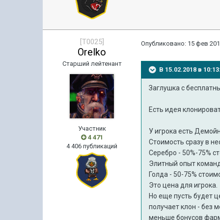
[T0025]
Опубликовано:
15 фев 201
Orelko
Старший лейтенант
В 15.02.2018 в 10:
Заглушка с бесплатн
Есть идея клонирова
Участник
У игрока есть Демойн
4 471
Стоимость сразу в не
4 406 публикаций
Серебро - 50%-75% с
Элитный опыт команд
Голда - 50-75% стои
Это цена для игрока.
Но еще пусть будет ц
получает клон - без 
меньше бонусов фар