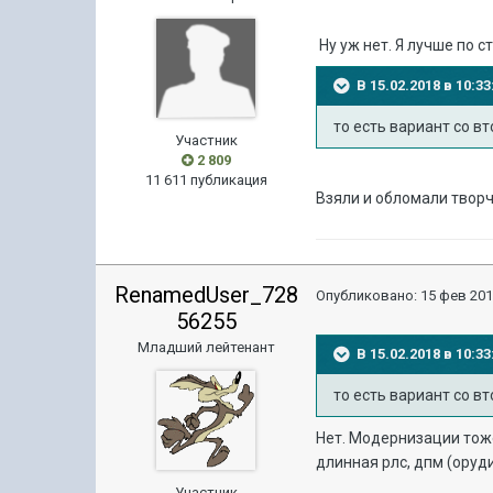
Ну уж нет. Я лучше по с
В 15.02.2018 в 10:
то есть вариант со в
Участник
2 809
11 611 публикация
Взяли и обломали твор
RenamedUser_728
Опубликовано:
15 фев 201
56255
Младший лейтенант
В 15.02.2018 в 10:
то есть вариант со в
Нет. Модернизации тоже
длинная рлс, дпм (оруди
Участник