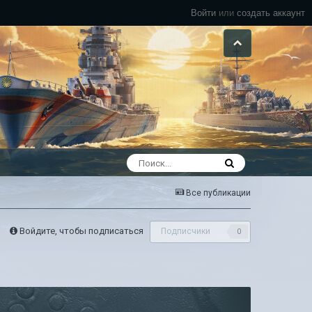
Войти
или
создать аккаунт
Все публикации
Войдите, чтобы подписаться
Подписчики
0