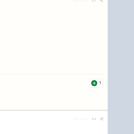
Жалоба
#3
1
Жалоба
#4