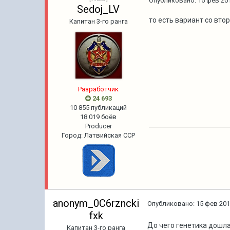
Опубликовано:
15 фев 201
Sedoj_LV
то есть вариант со вт
Капитан 3-го ранга
Pазработчик
24 693
10 855 публикаций
18 019 боёв
Producer
Город
:
Латвийская ССР
anonym_0C6rzncki
Опубликовано:
15 фев 201
fxk
До чего генетика дошл
Капитан 3-го ранга