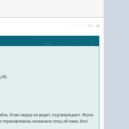
Жалоба
#8
.
д КБ.
рабль. Клан-лидер ее видит, подтверждает. Игрок
 с пермофляжем, возможно спец-кб камо, без/