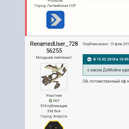
Producer
Город
:
Латвийская ССР
RenamedUser_728
Опубликовано:
15 фев 201
56255
Младший лейтенант
В 15.02.2018 в 10:
о каком ДеМойне иде
Ой, потомственный лф н
Участник
367
974 публикации
393 боя
Город
:
Алушта