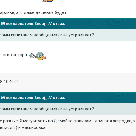
таринке, это даже дешевле будет.
33:09 пользователь
Sedoj_LV
сказал:
торым капитаном вообще никак не устраивает?
чество автора
8, 10:40:04
33:09 пользователь
Sedoj_LV
сказал:
торым капитаном вообще никак не устраивает?
 разные. Я могу игоать на Демойне с авиком - длинная заградка, 
я мод.3) и маскировка.