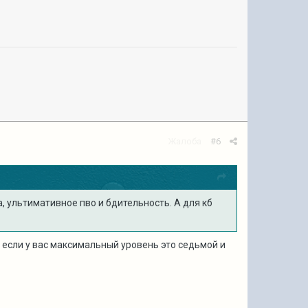
Жалоба
#6
, ультимативное пво и бдительность. А для кб
, если у вас максимальный уровень это седьмой и