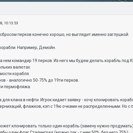
8, 10:13:53
сбросом перков конечно хорошо, но выглядит именно заглушкой.
корабли. Например, Демойн.
на нем командир 19 перков. Из него мы будем делать корабль под 
ольких валютах:
мости корабля.
в - аналогично 50-75% до 19ти перков.
сти пермофляжа.
а для клана в нефти. Игрок кидает заявку - хочу клонировать кора
дернизаций, флажков, кэп с 19ю очками не распределенными. Но 
ожет клонировать только один корабль (замену нужно продумать), 
ябы один флаг Сталинград (можно так - с ним 50%, без него 75%).