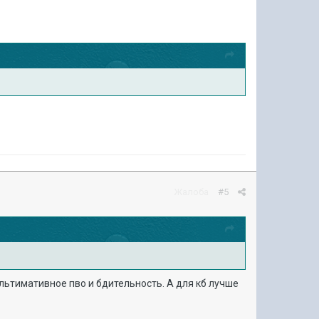
Жалоба
#5
ультимативное пво и бдительность. А для кб лучше