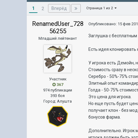
1
Вперёд
2
Страница 1 из 2
RenamedUser_728
Опубликовано:
15 фев 201
56255
Заглушка с бесплатным 
Младший лейтенант
Есть идея клонировать 
У игрока есть Демойн, 
Стоимость сразу в неск
Серебро - 50%-75% стои
Участник
Элитный опыт командиро
367
Голда - 50-75% стоимо
974 публикации
393 боя
Это цена для игрока.
Город
:
Алушта
Но еще пусть будет цен
получает клон - без мо
бонусов фарма.
Дополнительно. Игрок м
игрока должен быть хот