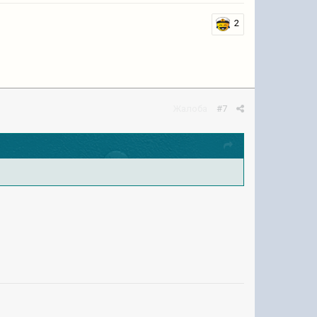
2
Жалоба
#7