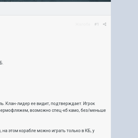
Жалоба
#1
КБ.
бль. Клан-лидер ее видит, подтверждает. Игрок
с пермофляжем, возможно спец-кб камо, без/меньше
на этом корабле можно играть только в КБ, у