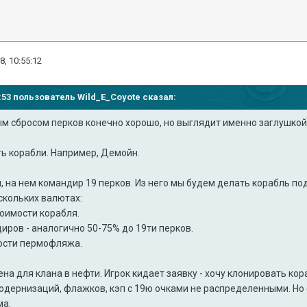
8, 10:55:12
13:53 пользователь
Wild_E_Coyote
сказал:
ым сбросом перков конечно хорошо, но выглядит именно заглушкой
ть корабли. Например, Демойн.
, на нем командир 19 перков. Из него мы будем делать корабль по
скольких валютах:
тоимости корабля.
иров - аналогично 50-75% до 19ти перков.
мости пермофляжа.
ена для клана в нефти. Игрок кидает заявку - хочу клонировать ко
модернизаций, флажков, кэп с 19ю очками не распределенными. Но
ма.