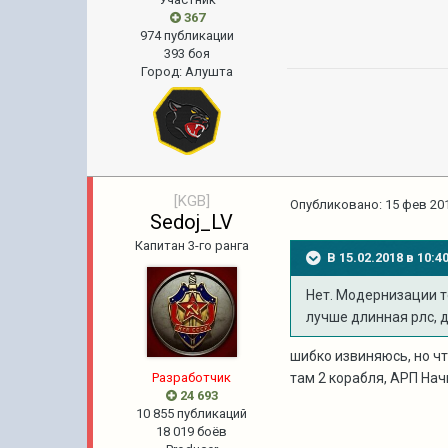
367
974 публикации
393 боя
Город
:
Алушта
[KGB]
Опубликовано:
15 фев 201
Sedoj_LV
Капитан 3-го ранга
В 15.02.2018 в 10:
Нет. Модернизации то
лучше длинная рлс, д
шибко извиняюсь, но чт
Pазработчик
там 2 корабля, АРП На
24 693
10 855 публикаций
18 019 боёв