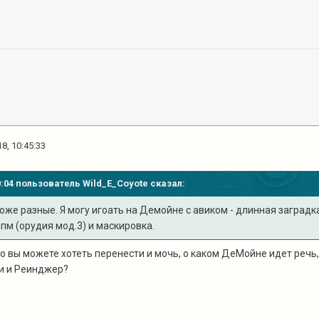
8, 10:45:33
40:04 пользователь
Wild_E_Coyote
сказал:
же разные. Я могу игоать на Демойне с авиком - длинная заградка
пм (орудия мод.3) и маскировка.
о вы можете хотеть перенести и мочь, о каком ДеМойне идет речь
чи и Реинджер?