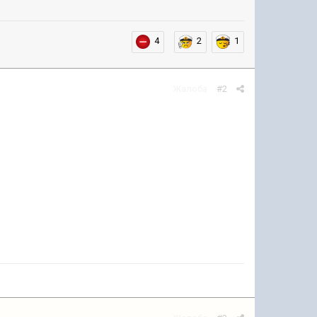
4
2
1
Жалоба
#2