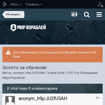
Игры
Сервисы
Обсуждение Мира Кораблей
Для публикации в этом разделе необходимо провести 50
боёв.
Золото за обучение
Автор:
anonym_h9jcJU2fU5AH
,
16 фев 2018, 17:07:15
в
Обсуждение
Мира Кораблей
В этой теме 8 комментариев
anonym_h9jcJU2fU5AH
0