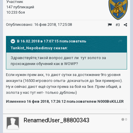
Участник
147 публикаций
10 233 боя
Опубликовано:
16 фев 2018, 17:25:08
#3
В 16.02.2018 в 17:07:15 пользователь
Tankist_Nepobedimuy
сказал:
Здравствуйте,такой вопрос дают ли тут золото за
прохождении обучений как в WOWP?
Если нужен прем акк, то дают сутки за достижение 9го уровня
аккаунта (16500 игрового опыта- докачаться до 5ки примерно).
Ну и сейчас дают ещё сутки према за бой на 5ке. Прем общий, а
золота у нас тут нет- только дублоны)
Изменено
16 фев 2018, 17:26:12
пользователем N000BsKILLER
RenamedUser_88800343
0