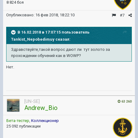
8 824 боя
Опубликовано:
16 фев 2018, 18:22:10
#7
В 16.02.2018 в 17:07:15 пользователь
Tankist_Nepobedimuy
сказал:
Здравствуйте,такой вопрос дают ли тут золото за
прохождении обучений как в WOWP?
Нет.
[UN-SE]
63 260
Andrew_Bio
Бета-тестер
,
Коллекционер
25 092 публикации