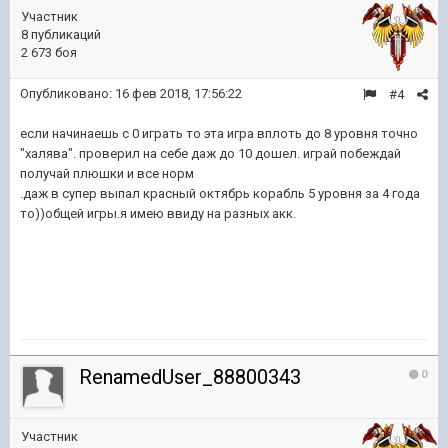
Участник
8 публикаций
2 673 боя
Опубликовано:
16 фев 2018, 17:56:22
#4
если начинаешь с 0 играть то эта игра вплоть до 8 уровня точно
"халява". проверил на себе даж до 10 дошел. играй побеждай
получай плюшки и все норм
.даж в супер выпал красный октябрь корабль 5 уровня за 4 года
то))общей игры.я имею ввиду на разных акк.
RenamedUser_88800343
0
Участник