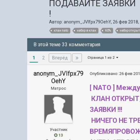
ПОДАВАЙТЕ ЗАЯВКИ
!
Автор:
anonym_JVIfpx79OehY
,
26 фев 2018,
клан nato
набор в клан
60%
набор откры
В этой теме 33 комментария
1
Вперёд
2
Страница 1 из 2
anonym_JVIfpx79
Опубликовано:
26 фев 201
OehY
NATO ] Между
[
Матрос
КЛАН ОТКРЫТ, 
ЗАЯВКИ !!!
НИЧЕГО НЕ ТР
Участник
ВРЕМЯПРОВОЖ
13