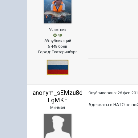
Участник
49
88 публикаций
6 448 боёв
Город
:
Екатеринбург
anonym_sEMzu8d
Опубликовано:
26 фев 201
LgMKE
Адекваты в НАТО не пойд
Мичман