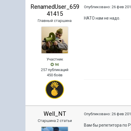
RenamedUser_659
Опубликовано:
26 фев 201
41415
НАТО нам не надо.
Главный старшина
Участник
94
257 публикаций
450 боёв
Well_NT
Опубликовано:
26 фев 201
Старшина 2 статьи
Вам бы репетитора по Р