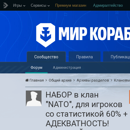
Игры
Сервисы
Премиум магазин
Адмиралтейство
Сообщество
Правила
Публикац
Форум
Администрация
Главная
Общий архив
Архивы разделов
Кланов
НАБОР в клан
"NATO", для игроков
cо статистикой 60% +
АДЕКВАТНОСТЬ!