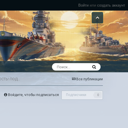
Войти
или
создать аккаунт
НАБОР в клан "NATO", для игроков cо статистикой 60% + АДЕКВАТНОСТЬ! ПОДАВАЙТЕ ЗАЯВКИ !
Все публикации
Войдите, чтобы подписаться
Подписчики
0