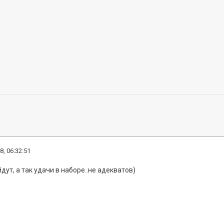
8, 06:32:51
ут, а так удачи в наборе..не адекватов)