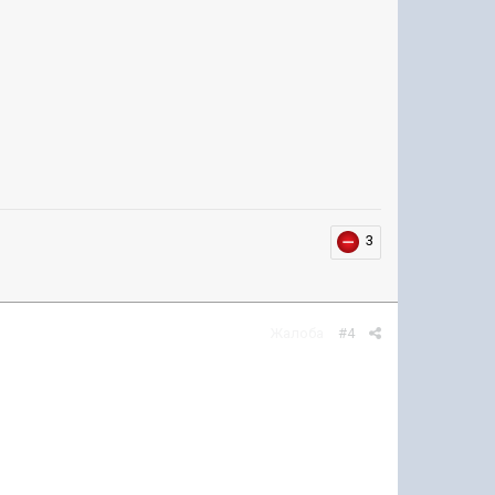
3
Жалоба
#4