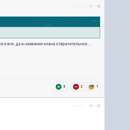
Жалоба
#7
 и все, да и название клана отвратительное.....
3
2
1
Жалоба
#8