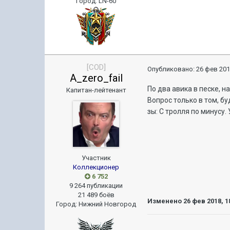
Город
:
LN-60
[COD]
Опубликовано:
26 фев 201
A_zero_fail
По два авика в песке, 
Капитан-лейтенант
Вопрос только в том, бу
зы: С тролля по минусу.
Участник
Коллекционер
6 752
9 264 публикации
21 489 боёв
Изменено
26 фев 2018, 1
Город
:
Нижний Новгород