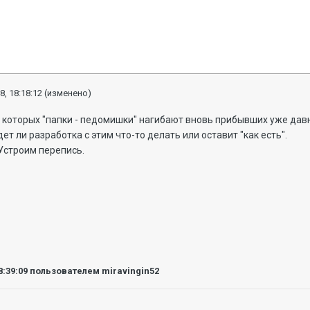
8, 18:18:12
(изменено)
на которых "папки - педомишки" нагибают вновь прибывших уже давн
дет ли разработка с этим что-то делать или оставит "как есть".
 Устроим перепись.
8:39:09
пользователем miravingin52