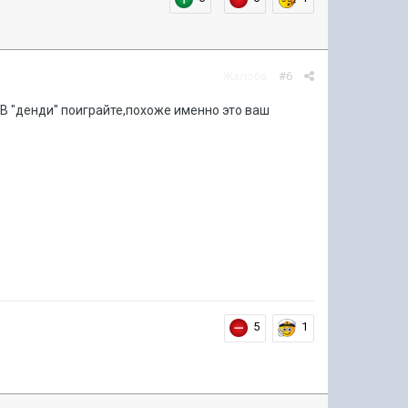
Жалоба
#6
.В "денди" поиграйте,похоже именно это ваш
5
1