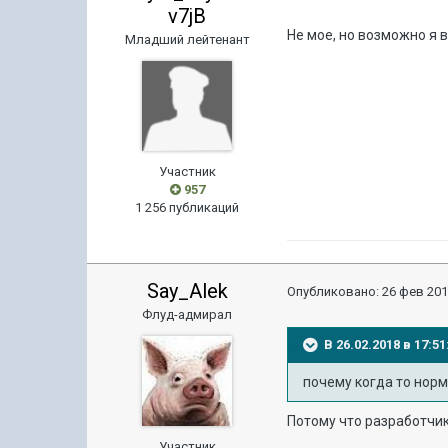
v7jB
Не мое, но возможно я 
Младший лейтенант
Участник
957
1 256 публикаций
Say_Alek
Опубликовано:
26 фев 201
Флуд-адмирал
В 26.02.2018 в 17:
почему когда то норм
Потому что разработчик
Участник