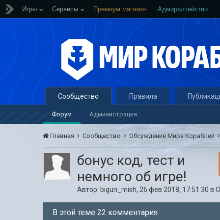
Игры
Сервисы
Премиум магазин
Адмиралтейство
Сообщество
Правила
Публикац
Форум
Администрация
Главная
Сообщество
Обсуждение Мира Кораблей
бонус код, тест и
немного об игре!
Автор:
bigun_mish
,
26 фев 2018, 17:51:30
в
О
В этой теме 22 комментария