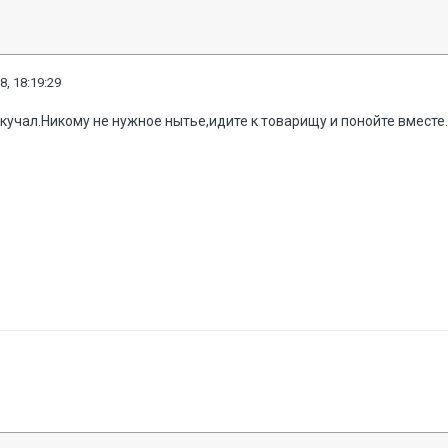
8, 18:19:29
 скучал.Никому не нужное нытье,идите к товарищу и понойте вместе