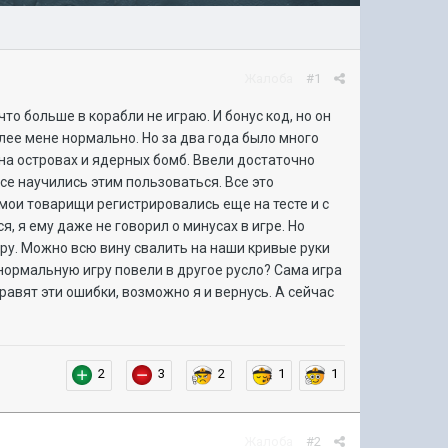
Жалоба
#1
то больше в корабли не играю. И бонус код, но он
более мене нормально. Но за два года было много
в на островах и ядерных бомб. Ввели достаточно
се научились этим пользоваться. Все это
 мои товарищи регистрировались еще на тесте и с
, я ему даже не говорил о минусах в игре. Но
игру. Можно всю вину свалить на наши кривые руки
 нормальную игру повели в другое русло? Сама игра
равят эти ошибки, возможно я и вернусь. А сейчас
2
3
2
1
1
Жалоба
#2