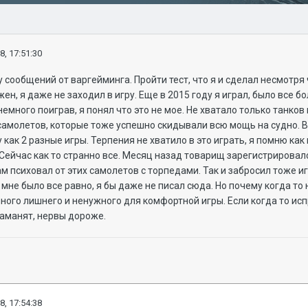
8, 17:51:30
 сообщений от варгейминга. Пройти тест, что я и сделал несмотря ч
ен, я даже не заходил в игру. Еще в 2015 году я играл, было все 
немного поиграв, я понял что это не мое. Не хватало только танко
самолетов, которые тоже успешно скидывали всю мощь на судно. В
как 2 разные игры. Терпения не хватило в это играть, я помню как
Сейчас как то странно все. Месяц назад товарищ зарегистрировался
сам психовал от этих самолетов с торпедами. Так и забросил тоже 
ы мне было все равно, я бы даже не писал сюда. Но почему когда то
много лишнего и ненужного для комфортной игры. Если когда то исп
заманят, нервы дороже.
8, 17:54:38