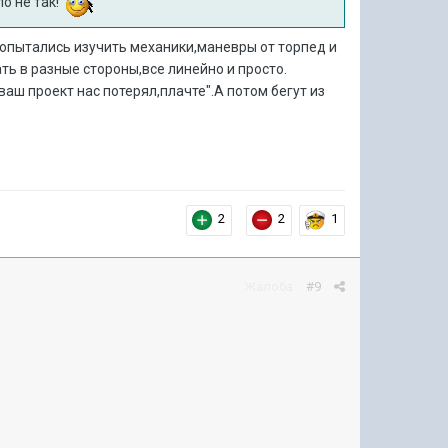
о не так!
попытались изучить механики,маневры от торпед и
ть в разные стороны,все линейно и просто.
ваш проект нас потерял,плачте".А потом бегут из
2
2
1
Жалоба
#9