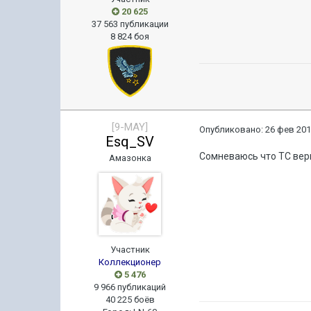
20 625
37 563 публикации
8 824 боя
[9-MAY]
Опубликовано:
26 фев 201
Esq_SV
Сомневаюсь что ТС вернё
Амазонка
Участник
Коллекционер
5 476
9 966 публикаций
40 225 боёв