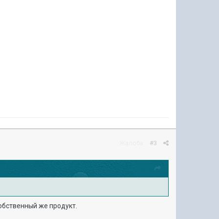
Жалоба
#3
обственный же продукт.