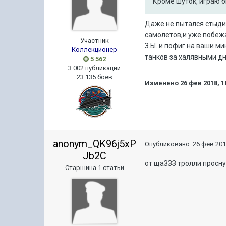
Кроме шуток, играю б
Даже не пытался стыдит
самолетов,и уже побежа
Участник
З.Ы. и пофиг на ваши м
Коллекционер
танков за халявными д
5 562
3 002 публикации
23 135 боёв
Изменено
26 фев 2018, 1
anonym_QK96j5xP
Опубликовано:
26 фев 201
Jb2C
от щаЗЗЗ тролли проснут
Старшина 1 статьи