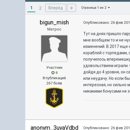
1
Вперёд
2
Страница 1 из 2
bigun_mish
Опубликовано:
26 фев 201
Матрос
Тут на днях пришло пару
мне вообщем то и не нуж
изменений. В 2017 еще 
кораблей с торпедами, 
получилось вперемешку 
удовольствием играли. 
Участник
дойдя до 4 уровня, он 
9
8 публикаций
или неудачу. Но если б
267 боёв
интересная, но сильно 
никакими бонусами не 
anonym_3uyaVdbd
Опубликовано:
26 фев 201