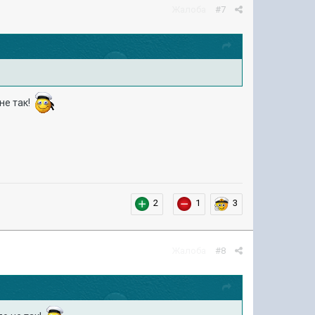
Жалоба
#7
не так!
2
1
3
Жалоба
#8