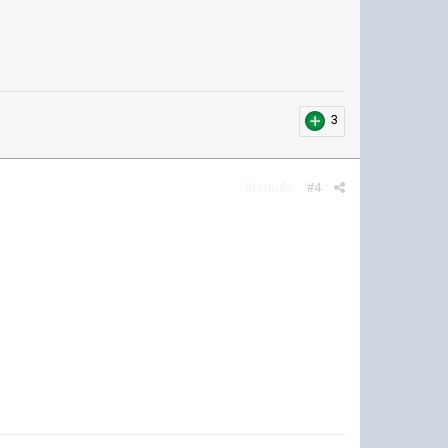
3
Жалоба
#4