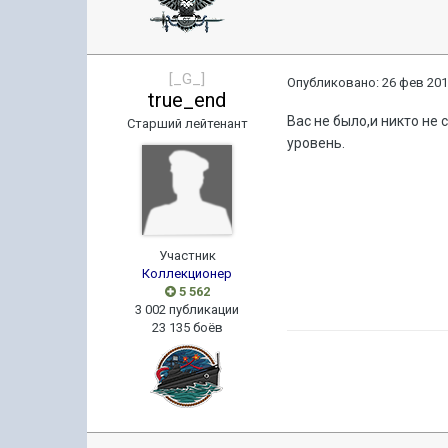
[_G_]
Опубликовано:
26 фев 201
true_end
Вас не было,и никто не
Старший лейтенант
уровень.
Участник
Коллекционер
5 562
3 002 публикации
23 135 боёв