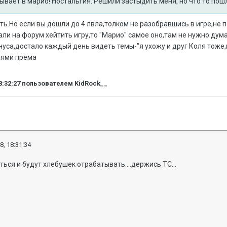
ывает в марио! Ностальгия. Решили застыдить меня, но что то пошл
ь.Но если вы дошли до 4 лвла,толком не разобравшись в игре,не 
ли на форум хейтить игру,то "Марио" самое оно,там не нужно дума
инуса,достало каждый день видеть темы-"я ухожу и друг Коля тоже,
нями према
8:32:27
пользователем KidRock__
8, 18:31:34
ься и будут хлебушек отрабатывать....держись ТС...