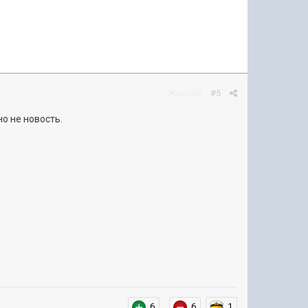
Жалоба
#5
о не новость.
6
6
1