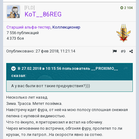
[FLD]
2 104
KoT__86REG
Старший альфа-тестер
,
Коллекционер
7 556 публикаций
4 373 боя
Опубликовано:
27 фев 2018, 11:21:14
#9
В 27.02.2018 в 10:15:56 пользователь
__PROXIMO__
сказал:
А у вас были вот такие предчувствия?)))
Несколько лет назад.
Зима. Трасса. Метет позёмка.
Навстречу идет фура, от неё на мою полосу сплошная снежная
пелена с нулевой видимостью.
Что-то ёкнуло, я притормозил и встал на обочину.
Через мгновение по встречке, обгоняя фуру, пролетел то ли
крузак, то ли патрол...На скорости явно за сотню.