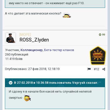
ему никто не отвечает - он нажимает ещё раз F10.
А что делает эта магическая кнопка?
[MOPE]
99
ROSS_Zlyden
Участник,
Коллекционер
,
Бета-тестер кланов
260 публикаций
11 419 боёв
Опубликовано:
27 фев 2018, 12:18:19
#12
В 27.02.2018 в 10:36:58 пользователь
Vepryak
сказал:
И сдохну я в начале боя какой нить случайной нелепой
смертью