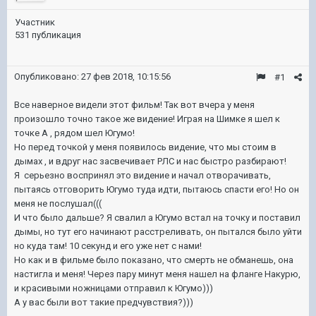
Участник
531 публикация
Опубликовано:
27 фев 2018, 10:15:56
#1
Все наверное видели этот фильм! Так вот вчера у меня
произошло точно такое же видение! Играя на Шимке я шел к
точке А , рядом шел Югумо!
Но перед точкой у меня появилось видение, что мы стоим в
дымах , и вдруг нас засвечивает РЛС и нас быстро разбирают!
Я серьезно воспринял это видение и начал отворачивать,
пытаясь отговорить Югумо туда идти, пытаюсь спасти его! Но он
меня не послушал(((
И что было дальше? Я свалил а Югумо встал на точку и поставил
дымы, но тут его начинают расстреливать, он пытался было уйти
но куда там! 10 секунд и его уже нет с нами!
Но как и в фильме было показано, что смерть не обманешь, она
настигла и меня! Через пару минут меня нашел на фланге Накурю,
и красивыми ножницами отправил к Югумо)))
А у вас были вот такие предчувствия?)))