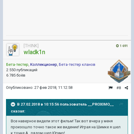
[THINK]
1 691
wladk1n
Бета-тестер
,
Коллекционер
,
Бета-тестер кланов
2 550 публикаций
6 785 боёв
Опубликовано:
27 фев 2018, 11:12:58
#8
В 27.02.2018 в 10:15:56 пользователь
__PROXIMO__
сказал:
Все наверное видели этот фильм! Так вот вчера у меня
произошло точно такое же видение! Играя на Шимке я шел
к точке А , рядом шел Югумо!