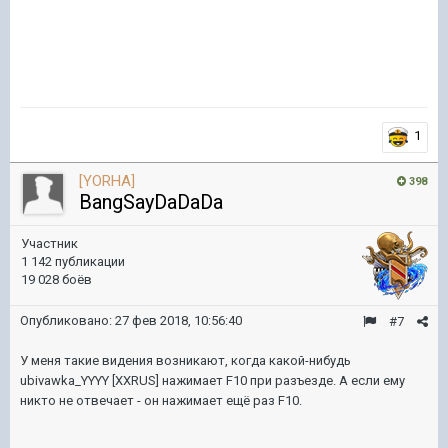
1
[YORHA]
398
BangSayDaDaDa
Участник
1 142 публикации
19 028 боёв
Опубликовано:
27 фев 2018, 10:56:40
#7
У меня такие видения возникают, когда какой-нибудь
ubivawka_YYYY [XXRUS] нажимает F10 при разъезде. А если ему
никто не отвечает - он нажимает ещё раз F10.