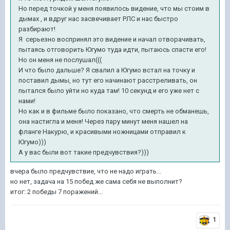
Но перед точкой у меня появилось видение, что мы стоим в
дымах , и вдруг нас засвечивает РЛС и нас быстро
разбирают!
Я серьезно воспринял это видение и начал отворачивать,
пытаясь отговорить Югумо туда идти, пытаюсь спасти его!
Но он меня не послушал(((
И что было дальше? Я свалил а Югумо встал на точку и
поставил дымы, но тут его начинают расстреливать, он
пытался было уйти но куда там! 10 секунд и его уже нет с
нами!
Но как и в фильме было показано, что смерть не обманешь,
она настигла и меня! Через пару минут меня нашел на
фланге Накурю, и красивыми ножницами отправил к
Югумо)))
А у вас были вот такие предчувствия?)))
вчера было предчувствие, что не надо играть...
но нет, задача на 15 побед же сама себя не выполнит?
итог: 2 победы 7 поражений...
1