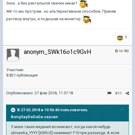
Ээээ...а без ректальной свечки никак?
ЖК то мы протрем...но альтернативным способом. Приняв
раствор внутрь, и подышав на монитор
1
anonym_SWk16o1c9GvH
16 782
Участник
8 821 публикация
Опубликовано:
27 фев 2018, 11:57:18
#11
В 27.02.2018 в 10:56:40 пользователь
BangSayDaDaDa
сказал:
У меня такие видения возникают, когда какой-нибудь
ubivawka_YYYY [XXRUS] нажимает F10 при разъезде. А если