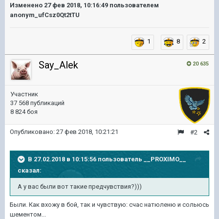
Изменено
27 фев 2018, 10:16:49
пользователем
anonym_ufCsz0Qt2tTU
1
8
2
Say_Alek
20 635
Участник
37 568 публикаций
8 824 боя
Опубликовано:
27 фев 2018, 10:21:21
#2
В 27.02.2018 в 10:15:56 пользователь
__PROXIMO__
сказал:
А у вас были вот такие предчувствия?)))
Были. Как вхожу в бой, так и чувствую: счас натюленю и сольюсь
шементом...