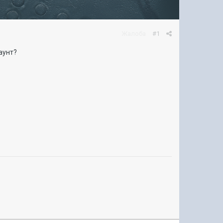
Жалоба
#1
аунт?