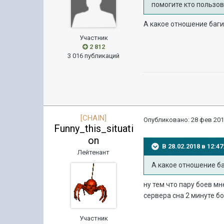
помогите кто пользов
А какое отношение баги
Участник
2 812
3 016 публикаций
[CHAIN]
Опубликовано:
28 фев 201
Funny_this_situati
on
В 28.02.2018 в 12:
Лейтенант
А какое отношение ба
ну тем что пару боев м
сервера сна 2 минуте б
Участник