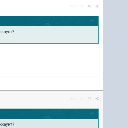
Жалоба
#2
аккаунт?
Жалоба
#3
аккаунт?