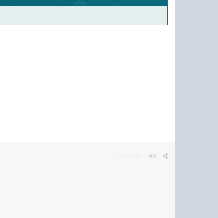
Жалоба
#9