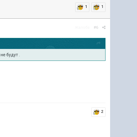
1
1
Жалоба
#6
не будут .
2