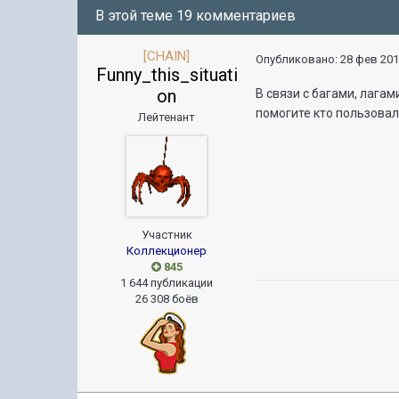
В этой теме 19 комментариев
[CHAIN]
Опубликовано:
28 фев 201
Funny_this_situati
on
В связи с багами, лага
помогите кто пользовалс
Лейтенант
Участник
Коллекционер
845
1 644 публикации
26 308 боёв