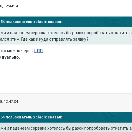
8, 12:44:14
40:54 пользователь
xbladix
сказал:
гами и паденеем сервака хотелось бы разок попробовать откатить 
ался этим, Где как и куда отправлять заявку?
 что можно через
ЦПП
.
идуально.
8, 12:47:04
40:54 пользователь
xbladix
сказал:
гами и паденеем сервака хотелось бы разок попробовать откатить 