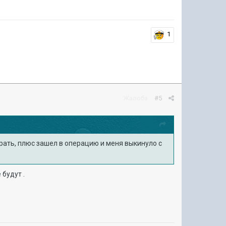
1
Жалоба
#5
грать, плюс зашел в операцию и меня выкинуло с
 будут .