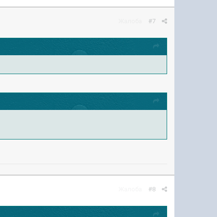
Жалоба
#7
Жалоба
#8