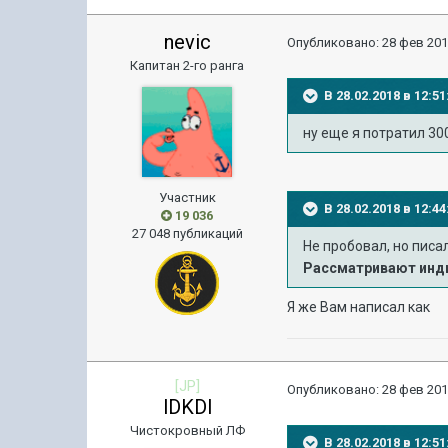
nevic
Опубликовано:
28 фев 201
Капитан 2-го ранга
В 28.02.2018 в 12:
ну еще я потратил 30
Участник
В 28.02.2018 в 12:
19 036
27 048 публикаций
Не пробовал, но пис
Рассматривают инд
Я же Вам написал как
[JP]
Опубликовано:
28 фев 201
lDKDl
Чистокровный ЛФ
В 28.02.2018 в 12: