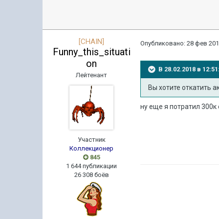
[CHAIN]
Опубликовано:
28 фев 201
Funny_this_situati
on
В 28.02.2018 в 12:
Лейтенант
Вы хотите откатить ак
ну еще я потратил 300к
Участник
Коллекционер
845
1 644 публикации
26 308 боёв