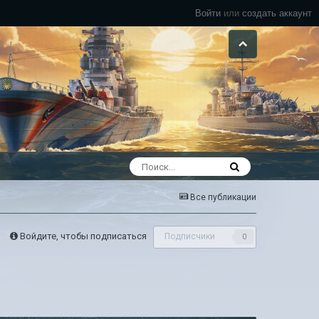
Войти
или
создать аккаунт
Все публикации
Войдите, чтобы подписаться
Подписчики
0