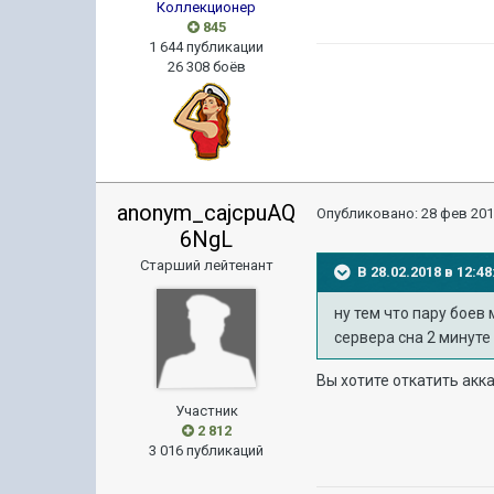
Коллекционер
845
1 644 публикации
26 308 боёв
anonym_cajcpuAQ
Опубликовано:
28 фев 201
6NgL
Старший лейтенант
В 28.02.2018 в 12:
ну тем что пару боев
сервера сна 2 минуте
Вы хотите откатить акка
Участник
2 812
3 016 публикаций