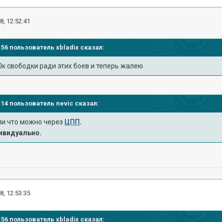
8, 12:52:41
51:56 пользователь
xbladix
сказал:
0к свободки ради этих боев и теперь жалею
44:14 пользователь
nevic
сказал:
али что можно через
ЦПП
.
ивидуально.
8, 12:53:35
51:56 пользователь
xbladix
сказал: