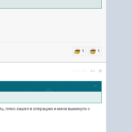
1
1
Жалоба
#4
ать, плюс зашел в операцию и меня выкинуло с