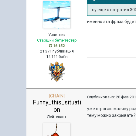
ну еще я потратил 30
именно эта фраза будет
Участник
Старший бета-тестер
16 152
21 371 публикация
14 111 боёв
[CHAIN]
Опубликовано:
28 фев 201
Funny_this_situati
on
уже строгаю маляву раз
тему можно закрывать?
Лейтенант