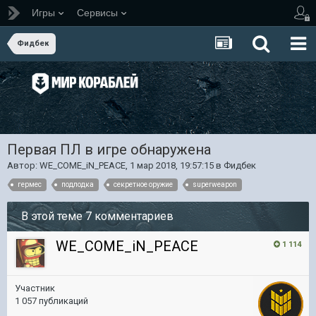
Игры
Сервисы
Фидбек
Первая ПЛ в игре обнаружена
Автор:
WE_COME_iN_PEACE
,
1 мар 2018, 19:57:15
в
Фидбек
гермес
подлодка
секретное оружие
superweapon
В этой теме 7 комментариев
WE_COME_iN_PEACE
1 114
Участник
1 057 публикаций