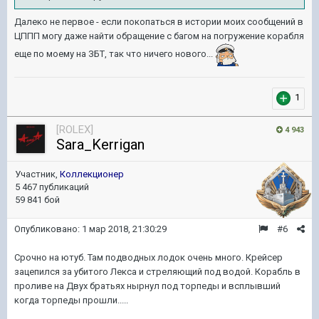
Далеко не первое - если покопаться в истории моих сообщений в
ЦППП могу даже найти обращение с багом на погружение корабля
еще по моему на ЗБТ, так что ничего нового...
1
[ROLEX]
4 943
Sara_Kerrigan
Участник,
Коллекционер
5 467 публикаций
59 841 бой
Опубликовано:
1 мар 2018, 21:30:29
#6
Срочно на ютуб. Там подводных лодок очень много. Крейсер
зацепился за убитого Лекса и стреляющий под водой. Корабль в
проливе на Двух братьях нырнул под торпеды и всплывший
когда торпеды прошли.....