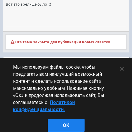
Вот это зрелище было :)
Эта тема закрыта для публикации новых ответов.
Подписчики
1
×
Мы используем файлы cookie, чтобы
предлагать вам наилучший возможный
ПЕРЕЙТИ К СПИСКУ ТЕМ
контент и сделать использование сайта
Фидбек
максимально удобным. Нажимая кнопку
«Ок» и продолжая использовать сайт, Вы
соглашаетесь с
Политикой
конфиденциальности.
Стиль
OK
Powered by Invision Community