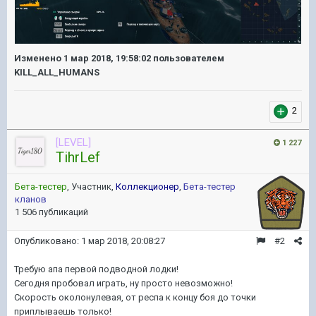
Изменено
1 мар 2018, 19:58:02
пользователем
KILL_ALL_HUMANS
2
[LEVEL]
1 227
TihrLef
Бета-тестер
, Участник,
Коллекционер
,
Бета-тестер
кланов
1 506 публикаций
Опубликовано:
1 мар 2018, 20:08:27
#2
Требую апа первой подводной лодки!
Сегодня пробовал играть, ну просто невозможно!
Скорость околонулевая, от респа к концу боя до точки
приплываешь только!