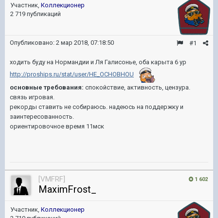
Участник,
Коллекционер
2 719 публикаций
Опубликовано:
2 мар 2018, 07:18:50
#1
ходить буду на Нормандии и Ля Галисонье, оба карыта 6 ур
http://proships.ru/stat/user/HE_OCHOBHOU
основные требования:
спокойствие, активность, цензура.
связь игровая.
рекорды ставить не собираюсь. надеюсь на поддержку и
заинтересованность.
ориентировочное время 11мск
[VMFRF]
1 602
MaximFrost_
Участник,
Коллекционер