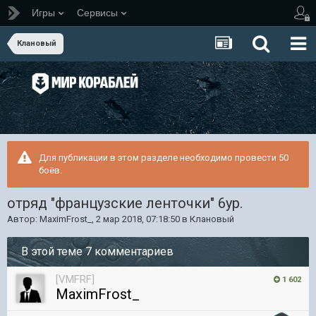
Игры
Сервисы
Клановый
Для публикации в этом разделе необходимо провести 50
боёв.
отряд "французские ленточки" 6ур.
Автор:
MaximFrost_
,
2 мар 2018, 07:18:50
в
Клановый
В этой теме 7 комментариев
[VMFRF]
1 602
MaximFrost_