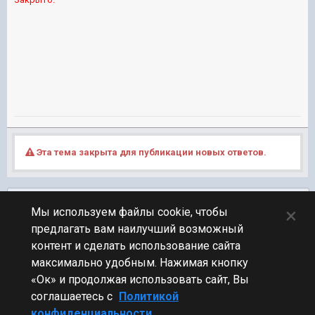
Эта тема закрыта для публикации новых ответов.
Подписчики
0
×
Мы используем файлы cookie, чтобы
предлагать вам наилучший возможный
ПЕРЕЙТИ К СПИСКУ ТЕМ
контент и сделать использование сайта
Клановый
максимально удобным. Нажимая кнопку
«Ок» и продолжая использовать сайт, Вы
соглашаетесь с
Политикой
конфиденциальности.
Стиль