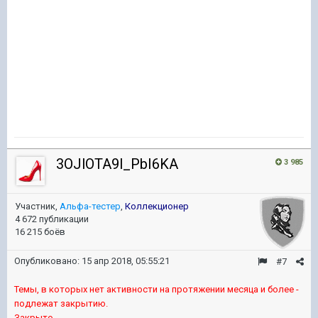
3OJlOTA9l_PbI6KA
3 985
Участник,
Альфа-тестер
,
Коллекционер
4 672 публикации
16 215 боёв
Опубликовано:
15 апр 2018, 05:55:21
#7
Темы, в которых нет активности на протяжении месяца и более -
подлежат закрытию.
Закрыто.