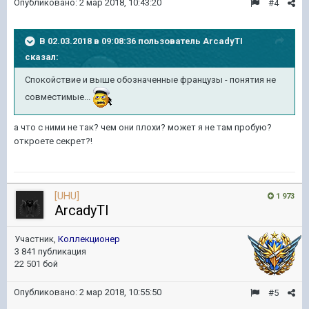
Опубликовано:
2 мар 2018, 10:43:20
#4
В 02.03.2018 в 09:08:36 пользователь
ArcadyTI
сказал:
Спокойствие и выше обозначенные французы - понятия не
совместимые...
а что с ними не так? чем они плохи? может я не там пробую?
откроете секрет?!
[UHU]
1 973
ArcadyTI
Участник,
Коллекционер
3 841 публикация
22 501 бой
Опубликовано:
2 мар 2018, 10:55:50
#5