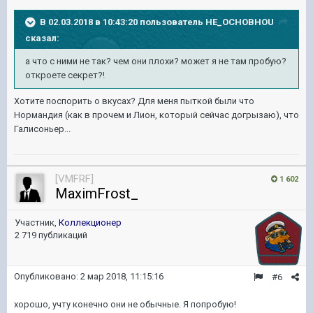
В 02.03.2018 в 10:43:20 пользователь
HE_OCHOBHOU
сказал:
а что с ними не так? чем они плохи? может я не там пробую?
откроете секрет?!
Хотите поспорить о вкусах? Для меня пыткой были что
Нормандия (как в прочем и Лион, который сейчас догрызаю), что
Галисоньер...
[VMFRF]
1 602
MaximFrost_
Участник,
Коллекционер
2 719 публикаций
Опубликовано:
2 мар 2018, 11:15:16
#6
хорошо, учту конечно они не обычные. Я попробую!