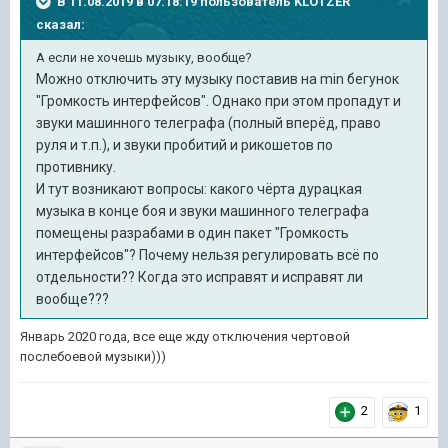
В 11.08.2019 в 07:18:19 пользователь
KLOTZER
сказал:
А если не хочешь музыку, вообще?
Можно отключить эту музыку поставив на min бегунок
"Громкость интерфейсов". Однако при этом пропадут и
звуки машинного телеграфа (полный вперёд, право
руля и т.п.), и звуки пробитий и рикошетов по
противнику.
И тут возникают вопросы: какого чёрта дурацкая
музыка в конце боя и звуки машинного телеграфа
помещены разрабами в один пакет "Громкость
интерфейсов"? Почему нельзя регулировать всё по
отдельности?? Когда это исправят и исправят ли
вообще???
Январь 2020 года, все еще жду отключения чертовой
послебоевой музыки)))
2
1