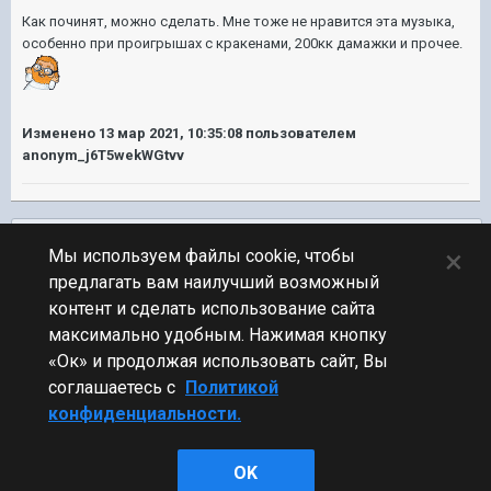
Как починят, можно сделать. Мне тоже не нравится эта музыка,
особенно при проигрышах с кракенами, 200кк дамажки и прочее.
Изменено
13 мар 2021, 10:35:08
пользователем
anonym_j6T5wekWGtvv
Подписчики
0
×
Мы используем файлы cookie, чтобы
предлагать вам наилучший возможный
ПЕРЕЙТИ К СПИСКУ ТЕМ
контент и сделать использование сайта
Обсуждение Мира Кораблей
максимально удобным. Нажимая кнопку
«Ок» и продолжая использовать сайт, Вы
соглашаетесь с
Политикой
конфиденциальности.
Стиль
OK
Powered by Invision Community