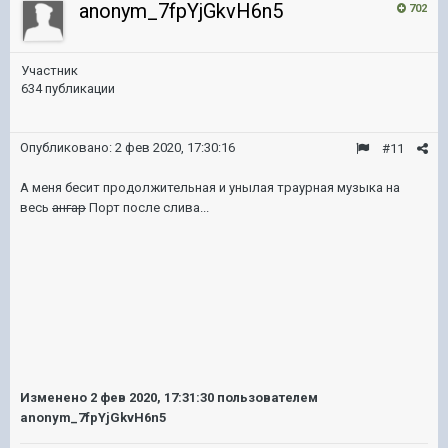
anonym_7fpYjGkvH6n5
702
Участник
634 публикации
Опубликовано:
2 фев 2020, 17:30:16
#11
А меня бесит продолжительная и унылая траурная музыка на
весь
ангар
Порт после слива...
Изменено
2 фев 2020, 17:31:30
пользователем
anonym_7fpYjGkvH6n5