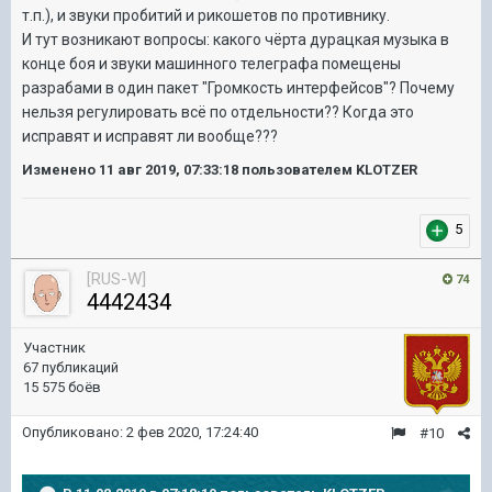
т.п.), и звуки пробитий и рикошетов по противнику.
И тут возникают вопросы: какого чёрта дурацкая музыка в
конце боя и звуки машинного телеграфа помещены
разрабами в один пакет "Громкость интерфейсов"? Почему
нельзя регулировать всё по отдельности?? Когда это
исправят и исправят ли вообще???
Изменено
11 авг 2019, 07:33:18
пользователем KLOTZER
5
[RUS-W]
74
4442434
Участник
67 публикаций
15 575 боёв
Опубликовано:
2 фев 2020, 17:24:40
#10