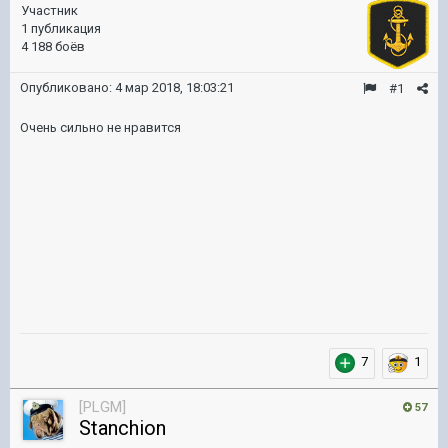
Участник
1 публикация
4 188 боёв
Опубликовано:
4 мар 2018, 18:03:21
#1
Очень сильно не нравится
7
1
[PLGM]
57
Stanchion