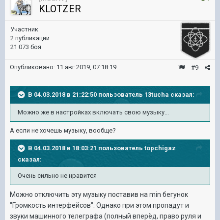
KLOTZER
Участник
2 публикации
21 073 боя
Опубликовано:
11 авг 2019, 07:18:19
#9
В 04.03.2018 в 21:22:50 пользователь
13tucha
сказал:
Можно же в настройках включать свою музыку...
А если не хочешь музыку, вообще?
В 04.03.2018 в 18:03:21 пользователь
topchigaz
сказал:
Очень сильно не нравится
Можно отключить эту музыку поставив на min бегунок
"Громкость интерфейсов". Однако при этом пропадут и
звуки машинного телеграфа (полный вперёд, право руля и