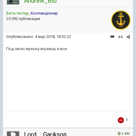
Andrew_Bio
Бета-тестер
,
Коллекционер
25 092 публикации
Опубликовано:
4 мар 2018, 18:32:22
#4
Под свою музыку играешь и все.
1
Lord__Garikson
2 493