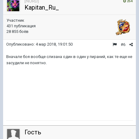
[NORD]
254
Kapitan_Ru_
Участник
431 публикация
28 855 боёв
Опубликовано:
4 мар 2018, 19:01:50
#6
Вначале боя вообще слизана один в один у пираний, как те еще не
засудили не понятно.
Гость