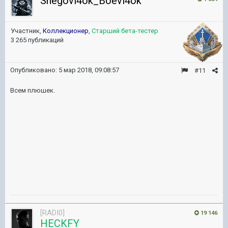
Snegovi4ok_Boevi4ok
Участник,
Коллекционер
,
Старший бета-тестер
3 265 публикаций
Опубликовано:
5 мар 2018, 09:08:57
#11
Всем плюшек.
[RADI0]
19 146
HECKFY