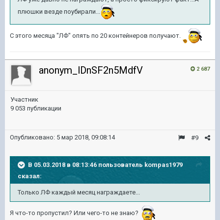
плюшки везде поубирали...
С этого месяца "ЛФ" опять по 20 контейнеров получают.
anonym_lDnSF2n5MdfV
2 687
Участник
9 053 публикации
Опубликовано:
5 мар 2018, 09:08:14
#9
В 05.03.2018 в 08:13:46 пользователь
kompas1979
сказал:
Только ЛФ каждый месяц награждаете...
Я что-то пропустил? Или чего-то не знаю?