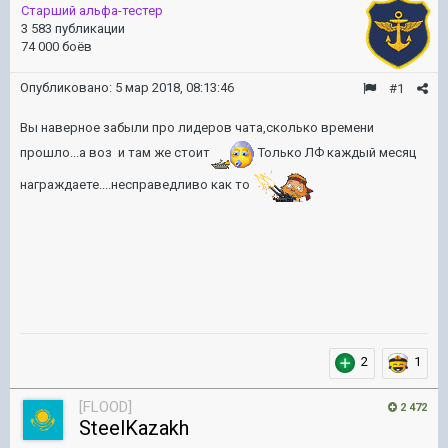
Старший альфа-тестер
3 583 публикации
74 000 боёв
Опубликовано:
5 мар 2018, 08:13:46
#1
Вы наверное забыли про лидеров чата,сколько времени
прошло...а воз и там же стоит
Только ЛФ каждый месяц
награждаете....несправедливо как то
2
1
[FLOOD]
2 472
SteelKazakh