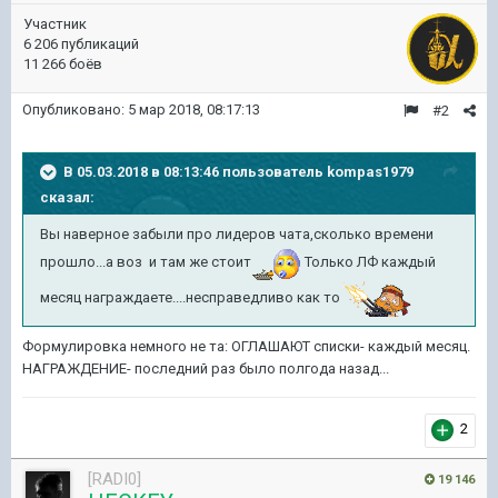
Участник
6 206 публикаций
11 266 боёв
Опубликовано:
5 мар 2018, 08:17:13
#2
В 05.03.2018 в 08:13:46 пользователь
kompas1979
сказал:
Вы наверное забыли про лидеров чата,сколько времени
прошло...а воз и там же стоит
Только ЛФ каждый
месяц награждаете....несправедливо как то
Формулировка немного не та: ОГЛАШАЮТ списки- каждый месяц.
НАГРАЖДЕНИЕ- последний раз было полгода назад...
2
[RADI0]
19 146