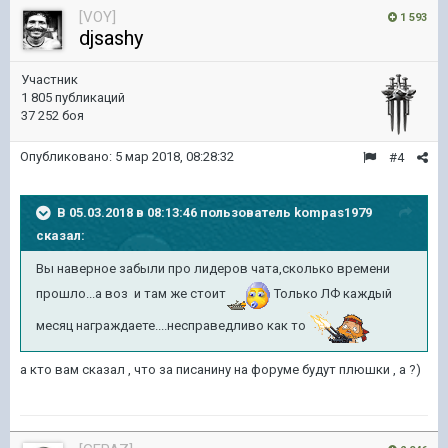
[VOY]
1 593
djsashy
Участник
1 805 публикаций
37 252 боя
Опубликовано:
5 мар 2018, 08:28:32
#4
В 05.03.2018 в 08:13:46 пользователь
kompas1979
сказал:
Вы наверное забыли про лидеров чата,сколько времени
прошло...а воз и там же стоит
Только ЛФ каждый
месяц награждаете....несправедливо как то
а кто вам сказал , что за писанину на форуме будут плюшки , а ?)