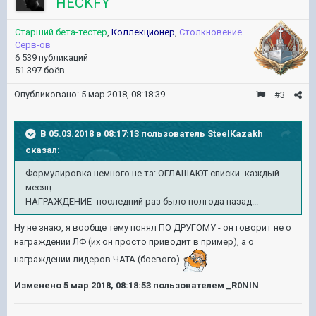
HECKFY
Старший бета-тестер
,
Коллекционер
,
Столкновение
Серв-ов
6 539 публикаций
51 397 боёв
Опубликовано:
5 мар 2018, 08:18:39
#3
В 05.03.2018 в 08:17:13 пользователь
SteelKazakh
сказал:
Формулировка немного не та: ОГЛАШАЮТ списки- каждый
месяц.
НАГРАЖДЕНИЕ- последний раз было полгода назад...
Ну не знаю, я вообще тему понял ПО ДРУГОМУ - он говорит не о
награждении ЛФ (их он просто приводит в пример), а о
награждении лидеров ЧАТА (боевого)
Изменено
5 мар 2018, 08:18:53
пользователем _R0NIN