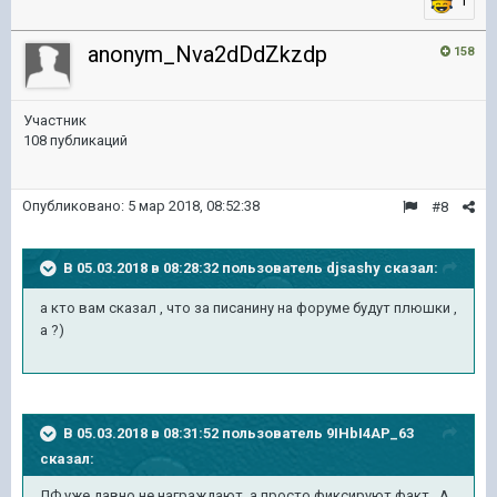
1
anonym_Nva2dDdZkzdp
158
Участник
108 публикаций
Опубликовано:
5 мар 2018, 08:52:38
#8
В 05.03.2018 в 08:28:32 пользователь
djsashy
сказал:
а кто вам сказал , что за писанину на форуме будут плюшки ,
а ?)
В 05.03.2018 в 08:31:52 пользователь
9IHbI4AP_63
сказал:
ЛФ уже давно не награждают, а просто фиксируют факт...А