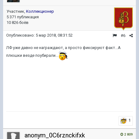
Участник,
Коллекционер
5 371 публикация
10 826 боёв
Опубликовано:
5 мар 2018, 08:31:52
#6
ЛФ уже давно не награждают, а просто фиксируют факт...А
плюшки везде поубирали...
1
anonym_0C6rznckifxk
2 809