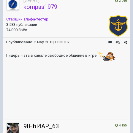
[GEPAZ]
2 046
kompas1979
Старший альфа-тестер
3 583 публикации
74 000 боёв
Опубликовано:
5 мар 2018, 08:30:07
#5
Лидеры чата в канале свободное общение в игре
9IHbI4AP_63
4 155