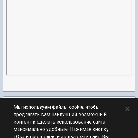
Подписчики
1
×
Мы используем файлы cookie, чтобы
предлагать вам наилучший возможный
ПЕРЕЙТИ К СПИСКУ ТЕМ
контент и сделать использование сайта
Флудилка
максимально удобным. Нажимая кнопку
«Ок» и продолжая использовать сайт, Вы