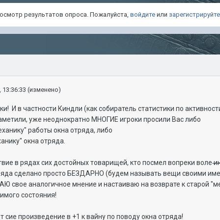
просмотр результатов опроса. Пожалуйста,
войдите
или
зарегистрируйт
 13:36:33
(изменено)
! И в частности Киндли (как собиратель статистики по активност
заметили, уже неоднократно МНОГИЕ игроки просили Вас либо
еханику" работы окна отряда, либо
анику" окна отряда.
твие в рядах сих достойных товарищей, кто посмел вопреки воле
и
ряда сделано просто БЕЗДАРНО (будем называть вещи своими имен
 свое аналогичное мнение и настаиваю на возврате к старой "м
имого состояния!
 сие произведение в +1 к вайну по поводу окна отряда!