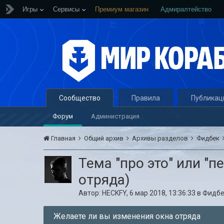
Игры
Сервисы
Премиум магазин
Адмиралтейство
Сообщество
Правила
Публикац
Форум
Администрация
Главная
Общий архив
Архивы разделов
Фидбек
Тема "про это" или "
отряда)
Автор:
HECKFY
,
6 мар 2018, 13:36:33
в
Фидбе
Желаете ли вы изменения окна отряда