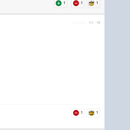
1
1
1
Жалоба
#4
1
1