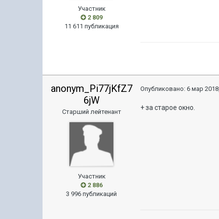
Участник
2 809
11 611 публикация
anonym_Pi77jKfZ7
Опубликовано:
6 мар 2018,
6jW
+ за старое окно.
Старший лейтенант
Участник
2 886
3 996 публикаций