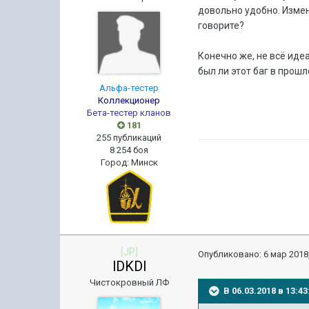
довольно удобно. Измен
говорите?
Конечно же, не всё иде
был ли этот баг в прошл
Альфа-тестер
Коллекционер
Бета-тестер кланов
181
255 публикаций
8 254 боя
Город
:
Минск
[JP]
Опубликовано:
6 мар 2018,
lDKDl
Чистокровный ЛФ
В 06.03.2018 в 13: