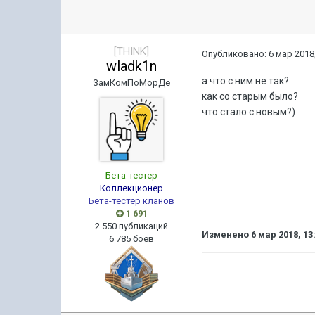
[THINK]
Опубликовано:
6 мар 2018,
wladk1n
а что с ним не так?
ЗамКомПоМорДе
как со старым было?
что стало с новым?)
Бета-тестер
Коллекционер
Бета-тестер кланов
1 691
2 550 публикаций
Изменено
6 мар 2018, 13
6 785 боёв