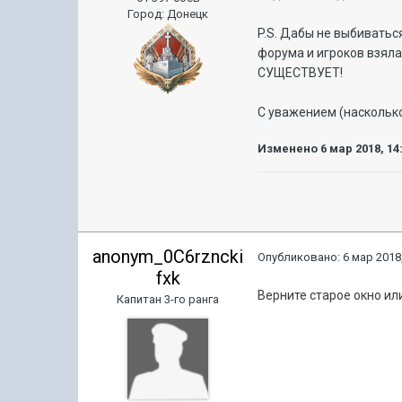
Город
:
Донецк
P.S. Дабы не выбиватьс
форума и игроков взял
СУЩЕСТВУЕТ!
С уважением (насколько
Изменено
6 мар 2018, 14
anonym_0C6rzncki
Опубликовано:
6 мар 2018,
fxk
Верните старое окно ил
Капитан 3-го ранга