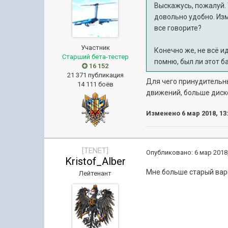
Выскажусь, пожалуй. 
довольно удобно. Изм
все говорите?
Участник
Конечно же, не всё и
Старший бета-тестер
помню, был ли этот б
16 152
21 371 публикация
Для чего принудительны
14 111 боёв
движений, больше диск
Изменено
6 мар 2018, 13
[TENET]
Опубликовано:
6 мар 2018,
Kristof_Alber
Мне больше старый вари
Лейтенант