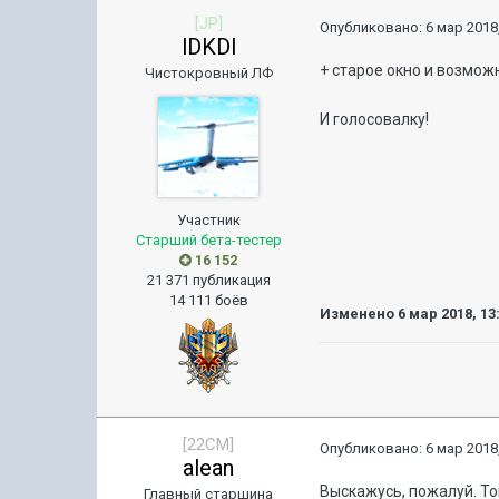
[JP]
Опубликовано:
6 мар 2018,
lDKDl
+ старое окно и возмож
Чистокровный ЛФ
И голосовалку!
Участник
Старший бета-тестер
16 152
21 371 публикация
14 111 боёв
Изменено
6 мар 2018, 13
[22CM]
Опубликовано:
6 мар 2018,
alean
Выскажусь, пожалуй. То
Главный старшина