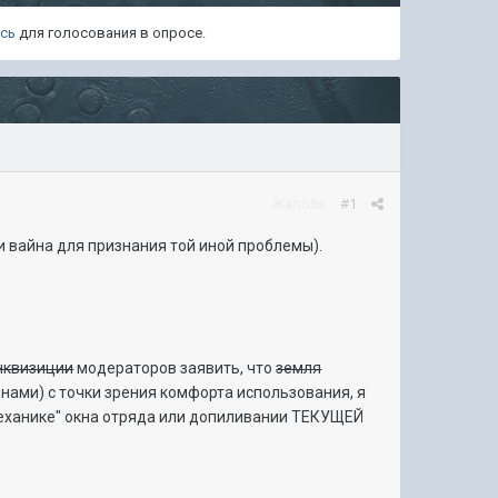
есь
для голосования в опросе.
Жалоба
#1
и вайна для признания той иной проблемы).
нквизиции
модераторов заявить, что
земля
ами) с точки зрения комфорта использования, я
еханике" окна отряда или допиливании ТЕКУЩЕЙ