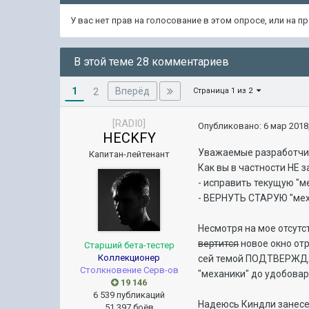
У вас нет прав на голосование в этом опросе, или на 
В этой теме 28 комментариев
1
Вперёд
2
Страница 1 из 2
[RADI0]
Опубликовано:
6 мар 2018,
HECKFY
Уважаемые разработчики
Капитан-лейтенант
Как вы в частности НЕ 
- исправить текущую "м
- ВЕРНУТЬ СТАРУЮ "мех
Несмотря на мое отсутс
вертится
новое окно от
Старший бета-тестер
Коллекционер
сей темой ПОДТВЕРЖДАЮ
Столкновение Серв-ов
"механики" до удобовар
19 146
6 539 публикаций
Надеюсь Киндли занесет
51 397 боёв