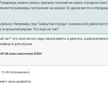
Товарищи, можно узнать причину гонений на новое отрядное окно?
еняются размеры, положение на экране. В одном месте и отрядный 
деально. Например, при "закрытии отряда" сокланы всё равно могу
аг в прошлой версии. Что ещё не так?
й чат? это окно вечно надо сворачивать и двигать, разворачивать
омфорта для игрока.
:49:38
пользователем lDKDl
 13:49:54
(изменено)
ант окна нравится.