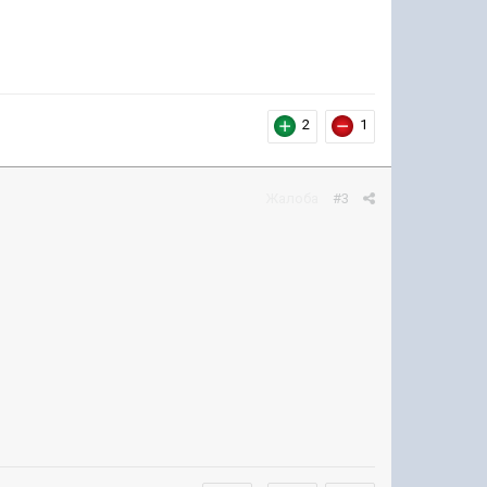
2
1
Жалоба
#3