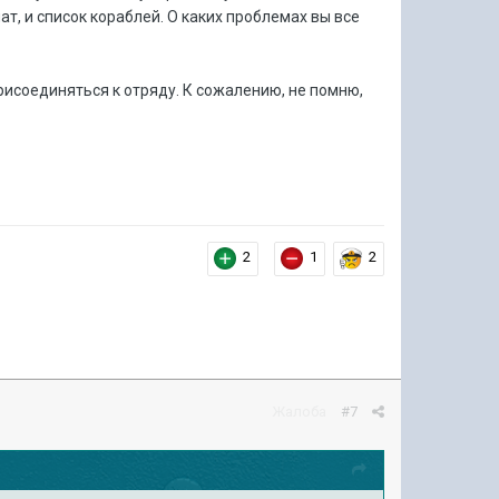
т, и список кораблей. О каких проблемах вы все
присоединяться к отряду. К сожалению, не помню,
2
1
2
Жалоба
#7