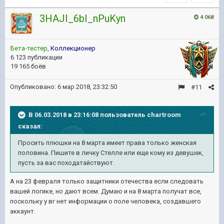
3HAJI_6bI_nPuKyn
4 068
Бета-тестер
,
Коллекционер
6 123 публикации
19 165 боёв
Опубликовано:
6 мар 2018, 23:32:50
#11
В 06.03.2018 в 23:16:08 пользователь
chartroom
сказал:
Просить плюшки на 8 марта имеет права только женская
половина. Пишите в личку Стелле или еще кому из девушек,
пусть за вас походатайствуют.
А на 23 февраля только защитники отечества если следовать
вашей логике, но дают всем. Думаю и на 8 марта получат все,
поскольку у вг нет информации о поле человека, создавшего
аккаунт.