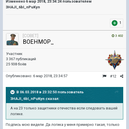
Изменено
6 мар 2018, 23:34:24
пользователем
3HAJI_6bI_nPuKyn
1
[COBET]
3 402
BOEHMOP_
Участник
3 367 публикаций
25 938 боёв
Опубликовано:
6 мар 2018, 23:34:57
#12
В 06.03.2018 в 23:32:50 пользователь
3HAJI_6bI_nPuKyn
сказал:
А на 23 только защитники отечества если следовать вашей
логике.
Подпись мою видели. Да логика у меня примерно такая, только