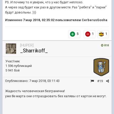
PS. И почему то я уверен, что у нас будет неплохо.
А через зад будет как раз в другом месте. Раз "ребята" и "парни"
будут довольны. )))
Изменено
7 мар 2018, 02:35:02
пользователем CerberusGosha
5
1
1
[HUPER]
818
_Sharrikoff_
Участник
1 596 публикаций
5 941 бой
Опубликовано:
7 мар 2018, 03:11:43
#19
Жадность человеческая безгранична!
уже 8е марта они отпраздновать без халявы от картои не могут.