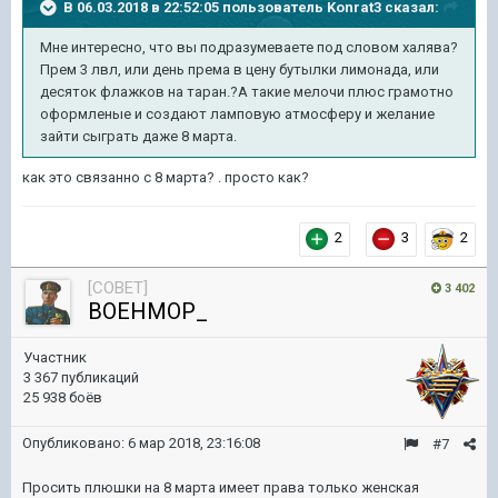
В 06.03.2018 в 22:52:05 пользователь
Konrat3
сказал:
Мне интересно, что вы подразумеваете под словом халява?
Прем 3 лвл, или день према в цену бутылки лимонада, или
десяток флажков на таран.?А такие мелочи плюс грамотно
оформленые и создают ламповую атмосферу и желание
зайти сыграть даже 8 марта.
как это связанно с 8 марта? . просто как?
2
3
2
[COBET]
3 402
BOEHMOP_
Участник
3 367 публикаций
25 938 боёв
Опубликовано:
6 мар 2018, 23:16:08
#7
Просить плюшки на 8 марта имеет права только женская