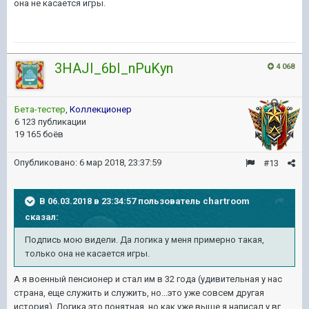
она не касается игры.
3HAJI_6bI_nPuKyn
4 068
Бета-тестер
,
Коллекционер
6 123 публикации
19 165 боёв
Опубликовано:
6 мар 2018, 23:37:59
#13
В 06.03.2018 в 23:34:57 пользователь
chartroom
сказал:
Подпись мою видели. Да логика у меня примерно такая,
только она не касается игры.
А я военный пенсионер и стал им в 32 года (удивительная у нас
страна, еще служить и служить, но...это уже совсем другая
история). Логика это понятная, но как уже выше я написал у вг