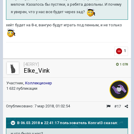
мелочи. Казалось бы пустяки, а ребята довольны. И почему
я уверен, что у нас все будет через зад?
хейт будет на 8-е, вангую будут играть под пенным, и не только
1
[4ERRY]
1 078
Elke_Vink
Участник,
Коллекционер
1 632 публикации
Опубликовано:
7 мар 2018, 01:02:54
#17
В 06.03.2018 в 22:41:17 пользователь
Konrat3
сказал:
и что было у нас?