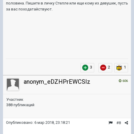
половина. Пишите в личку Стелле или еще кому из девушек, пусть
за вас походатайствуют.
3
2
1
anonym_eDZHPrEWCSIz
606
Участник
388 публикаций
Опубликовано:
6 мар 2018, 23:18:21
#8