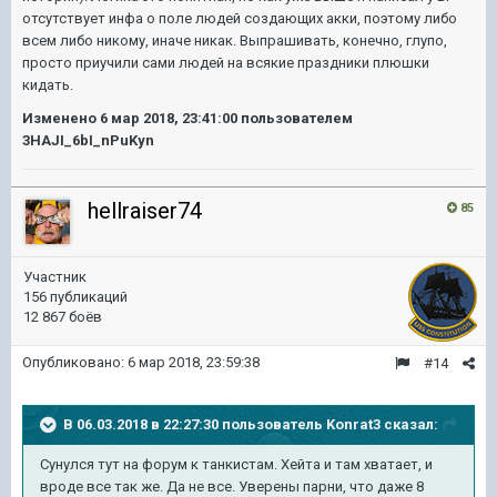
отсутствует инфа о поле людей создающих акки, поэтому либо
всем либо никому, иначе никак. Выпрашивать, конечно, глупо,
просто приучили сами людей на всякие праздники плюшки
кидать.
Изменено
6 мар 2018, 23:41:00
пользователем
3HAJI_6bI_nPuKyn
hellraiser74
85
Участник
156 публикаций
12 867 боёв
Опубликовано:
6 мар 2018, 23:59:38
#14
В 06.03.2018 в 22:27:30 пользователь
Konrat3
сказал:
Сунулся тут на форум к танкистам. Хейта и там хватает, и
вроде все так же. Да не все. Уверены парни, что даже 8