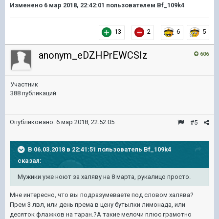
Изменено
6 мар 2018, 22:42:01
пользователем Bf_109k4
13
2
6
5
anonym_eDZHPrEWCSIz
606
Участник
388 публикаций
Опубликовано:
6 мар 2018, 22:52:05
#5
В 06.03.2018 в 22:41:51 пользователь
Bf_109k4
сказал:
Мужики уже ноют за халяву на 8 марта, рукалицо просто.
Мне интересно, что вы подразумеваете под словом халява?
Прем 3 лвл, или день према в цену бутылки лимонада, или
десяток флажков на таран.?А такие мелочи плюс грамотно