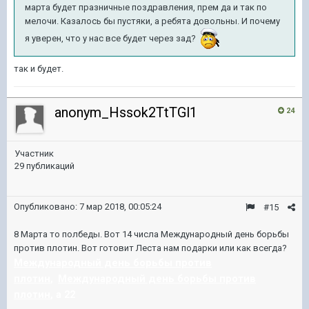
марта будет празничные поздравления, прем да и так по
мелочи. Казалось бы пустяки, а ребята довольны. И почему
я уверен, что у нас все будет через зад?
так и будет.
anonym_Hssok2TtTGl1
24
Участник
29 публикаций
Опубликовано:
7 мар 2018, 00:05:24
#15
8 Марта то полбеды. Вот 14 числа Международный день борьбы
против плотин. Вот готовит Леста нам подарки или как всегда?
Международный день борьбы против
плотин
,
Международный день борьбы против
плотин
, а 22