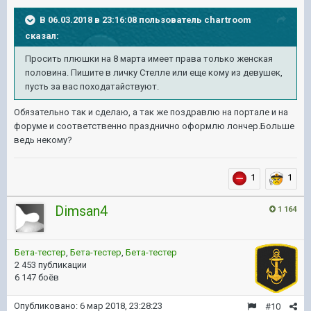
В 06.03.2018 в 23:16:08 пользователь
chartroom
сказал:
Просить плюшки на 8 марта имеет права только женская
половина. Пишите в личку Стелле или еще кому из девушек,
пусть за вас походатайствуют.
Обязательно так и сделаю, а так же поздравлю на портале и на
форуме и соответственно празднично оформлю лончер.Больше
ведь некому?
1
1
Dimsan4
1 164
Бета-тестер
,
Бета-тестер
,
Бета-тестер
2 453 публикации
6 147 боёв
Опубликовано:
6 мар 2018, 23:28:23
#10