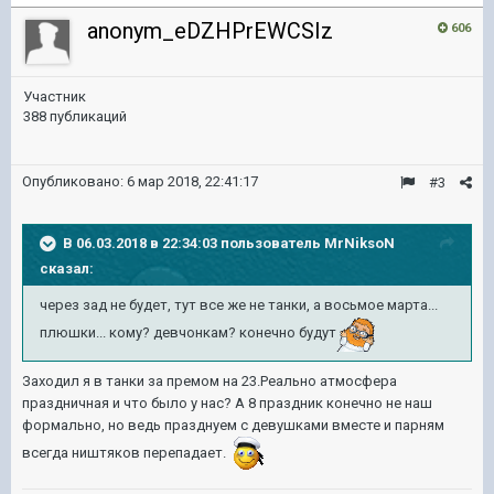
anonym_eDZHPrEWCSIz
606
Участник
388 публикаций
Опубликовано:
6 мар 2018, 22:41:17
#3
В 06.03.2018 в 22:34:03 пользователь
MrNiksoN
сказал:
через зад не будет, тут все же не танки, а восьмое марта...
плюшки... кому? девчонкам? конечно будут
Заходил я в танки за премом на 23.Реально атмосфера
праздничная и что было у нас? А 8 праздник конечно не наш
формально, но ведь празднуем с девушками вместе и парням
всегда ништяков перепадает.