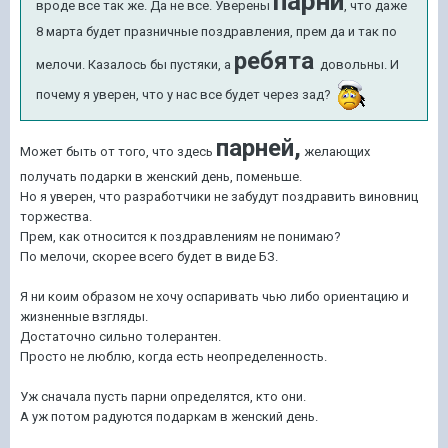
парни
вроде все так же. Да не все. Уверены
, что даже
8 марта будет празничные поздравления, прем да и так по
ребята
мелочи. Казалось бы пустяки, а
довольны. И
почему я уверен, что у нас все будет через зад?
парней,
Может быть от того, что здесь
желающих
получать подарки в женский день, поменьше.
Но я уверен, что разработчики не забудут поздравить виновниц
торжества.
Прем, как относится к поздравлениям не понимаю?
По мелочи, скорее всего будет в виде БЗ.
Я ни коим образом не хочу оспаривать чью либо ориентацию и
жизненные взгляды.
Достаточно сильно толерантен.
Просто не люблю, когда есть неопределенность.
Уж сначала пусть парни определятся, кто они.
А уж потом радуются подаркам в женский день.