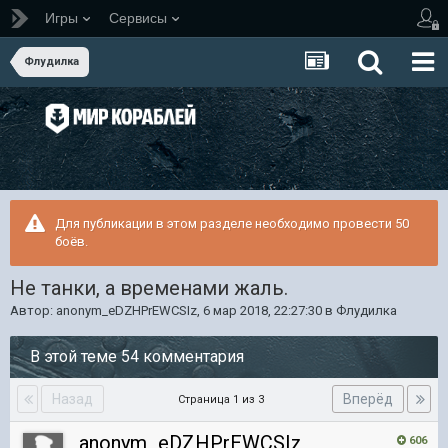
Игры
Сервисы
Флудилка
Для публикации в этом разделе необходимо провести 50
боёв.
Не танки, а временами жаль.
Автор:
anonym_eDZHPrEWCSIz
,
6 мар 2018, 22:27:30
в
Флудилка
В этой теме 54 комментария
Назад
Вперёд
Страница 1 из 3
anonym_eDZHPrEWCSIz
606