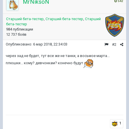
MrNiksoN
542
Старший бета-тестер
,
Старший бета-тестер
,
Старший
бета-тестер
984 публикации
12 737 боёв
Опубликовано:
6 мар 2018, 22:34:03
#2
через зад не будет, тут все же не танки, а восьмое марта...
плюшки... кому? девчонкам? конечно будут
1