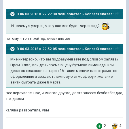
В 06.03.2018 в 22:27:30 пользователь
Konrat3
сказал:
И почему я уверен, что у нас все будет через зад?
потому, что ты хейтер, очевидно же
В 06.03.2018 в 22:52:05 пользователь
Konrat3
сказал:
Мне интересно, что вы подразумеваете под словом халява?
Прем 3 лвл, или день према в цену бутылки лимонада, или
десяток флажков на таран.?А такие мелочи плюс грамотно
оформленые и создают ламповую атмосферу и желание
зайти сыграть даже 8 марта.
все перечисленное, и многое другое, доставшееся безбозбезддо,
т.е. даром
халява развратила, увы
2
4