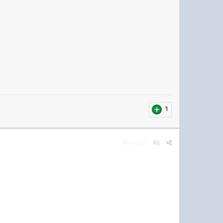
1
Жалоба
#6