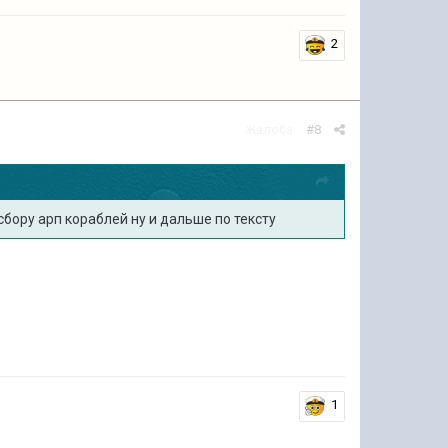
2
Жалоба
#8
сбору арп кораблей ну и дальше по тексту
1