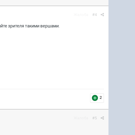
Жалоба
#4
бляйте зрителя такими вершами.
2
Жалоба
#5