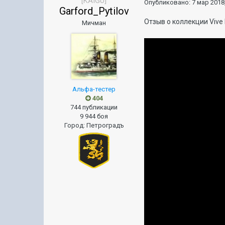
[KAIGU]
Опубликовано:
7 мар 2018,
Garford_Pytilov
Отзыв о коллекции Vive 
Мичман
Альфа-тестер
404
744 публикации
9 944 боя
Город
:
Петроградъ