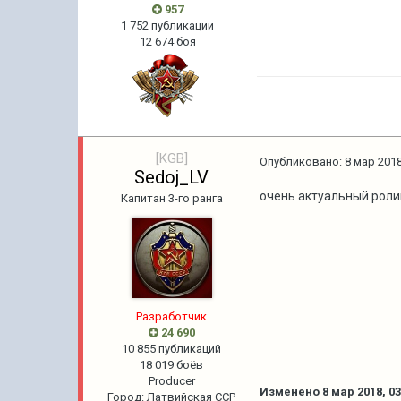
957
1 752 публикации
12 674 боя
[KGB]
Опубликовано:
8 мар 2018
Sedoj_LV
очень актуальный ролик
Капитан 3-го ранга
Pазработчик
24 690
10 855 публикаций
18 019 боёв
Producer
Изменено
8 мар 2018, 03
Город
:
Латвийская ССР