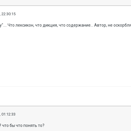
 22:30:15
у".... Что лексикон, что дикция, что содержание... Автор, не оскор
 01:12:33
 что бы что понять то?