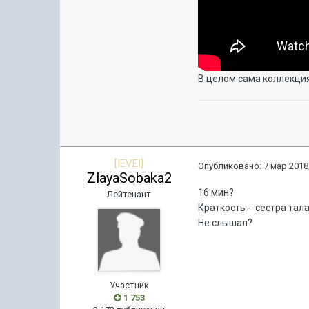
В целом сама коллекция
[IEVEI]
Опубликовано:
7 мар 2018,
ZlayaSobaka2
16 мин?
Лейтенант
Краткость - сестра тал
Не слышал?
Участник
1 753