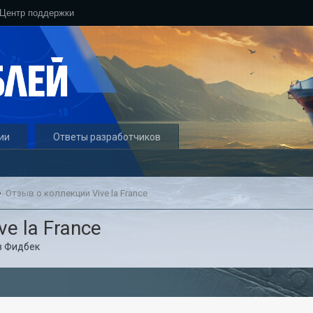
Центр поддержки
ии
Ответы разработчиков
Отзыв о коллекции Vive la France
e la France
в
Фидбек