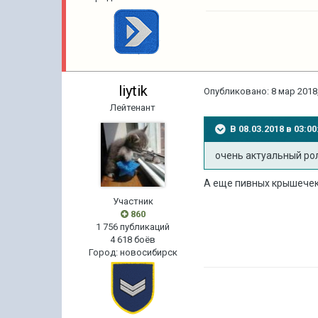
liytik
Опубликовано:
8 мар 2018,
Лейтенант
В 08.03.2018 в 03:
очень актуальный рол
А еще пивных крышечек
Участник
860
1 756 публикаций
4 618 боёв
Город
:
новосибирск