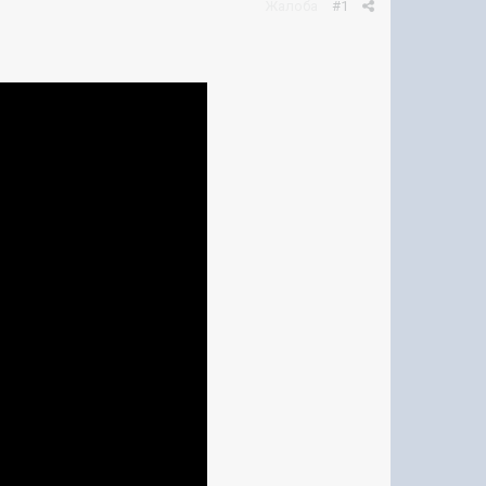
Жалоба
#1