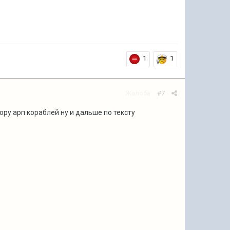
1
1
Жалоба
#7
ору арп кораблей ну и дальше по тексту