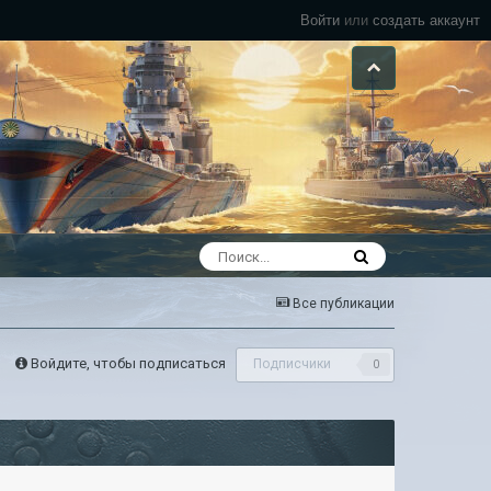
Войти
или
создать аккаунт
Все публикации
Войдите, чтобы подписаться
Подписчики
0