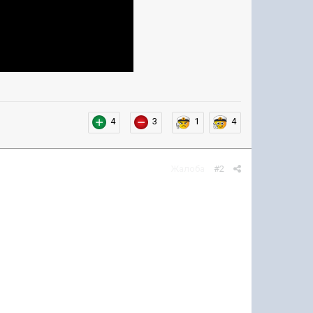
4
3
1
4
Жалоба
#2