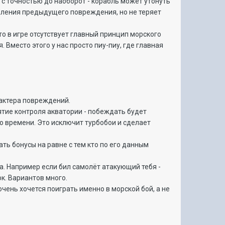
 с точностью до наоборот - корабль может утонуть
авления предыдущего повреждения, но не теряет
то в игре отсутствует главный принцип морского
 Вместо этого у нас просто пиу-пиу, где главная
рактера повреждений.
нятие контроля акватории - побеждать будет
о времени. Это исключит турбобои и сделает
ть бонусы на равне с тем кто по его данным
а. Например если бил самолёт атакующий тебя -
ок. Вариантов много.
очень хочется поиграть именно в морской бой, а не