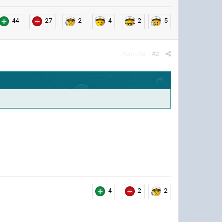
44
27
2
4
2
5
Жалоба
#2
4
2
2