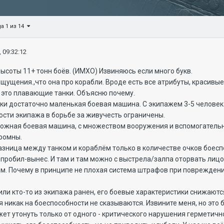
а 1 из 14
 09:32:12
высоты 11+ тонн боёв. (ИМХО) Извиняюсь если много букв.
 ощущения.,что она про корабли. Вроде есть все атрибуты, красивы
ю это плавающие танки. Объясню почему.
 таки достаточно маленькая боевая машина. С экипажем 3-5 человек.
ости экипажа в борьбе за живучесть ограничены.
ложная боевая машина, с множеством вооружения и вспомогательн
громны.
разница между танком и кораблём только в количестве очков бое
-пробил-вынес. И там и там можно с выстрела/залпа оторвать лицо
м. Почему в принципе не плохая система штрафов при повреждения
 или кто-то из экипажа ранен, его боевые характеристики снижают
 никак на боеспособности не сказываются. Извините меня, но это 
ет утонуть только от одного - критического нарушения герметичн