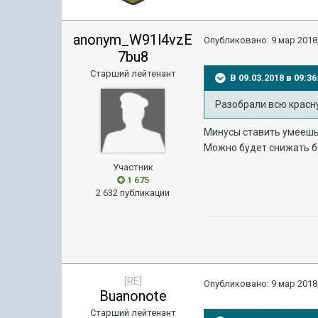
anonym_W91l4vzE
Опубликовано:
9 мар 2018,
7bu8
Старший лейтенант
В 09.03.2018 в 09:
Разобрали всю красн
Минусы ставить умеешь,
Можно будет снижать бо
Участник
1 675
2 632 публикации
[RE]
Опубликовано:
9 мар 2018,
Buanonote
Старший лейтенант