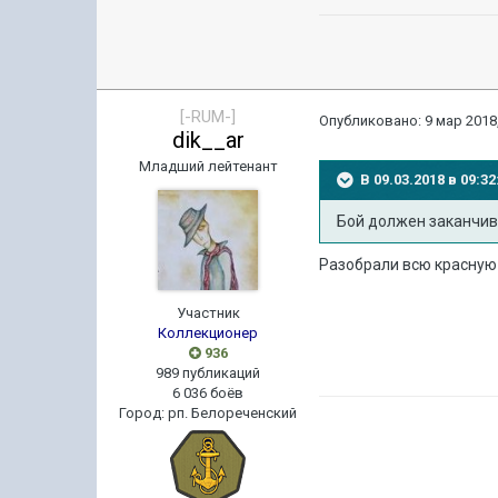
[-RUM-]
Опубликовано:
9 мар 2018,
dik__ar
Младший лейтенант
В 09.03.2018 в 09:
Бой должен заканчив
Разобрали всю красную
Участник
Коллекционер
936
989 публикаций
6 036 боёв
Город
:
рп. Белореченский