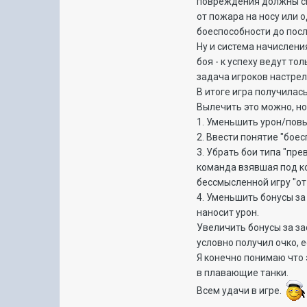
повреждения должны сни
от пожара на носу или 
боеспособности до пос
Ну и система начислени
боя - к успеху ведут то
задача игроков настре
В итоге игра получилась
Вылечить это можно, но
1. Уменьшить урон/пов
2. Ввести понятие "бое
3. Убрать бои типа "пр
команда взявшая под ко
бессмысленной игру "от
4. Уменьшить бонусы за
наносит урон.
Увеличить бонусы за за
условно получил очко, 
Я конечно понимаю что 
в плавающие танки.
Всем удачи в игре.