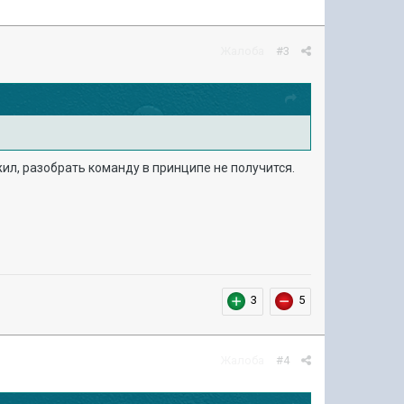
Жалоба
#3
жил, разобрать команду в принципе не получится.
3
5
Жалоба
#4