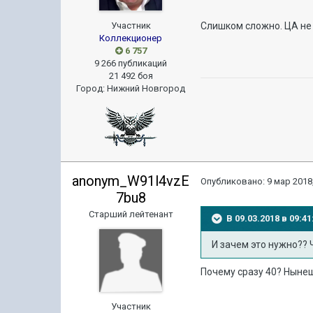
Участник
Слишком сложно. ЦА не о
Коллекционер
6 757
9 266 публикаций
21 492 боя
Город
:
Нижний Новгород
anonym_W91l4vzE
Опубликовано:
9 мар 2018,
7bu8
Старший лейтенант
В 09.03.2018 в 09:
И зачем это нужно?? 
Почему сразу 40? Ныне
Участник