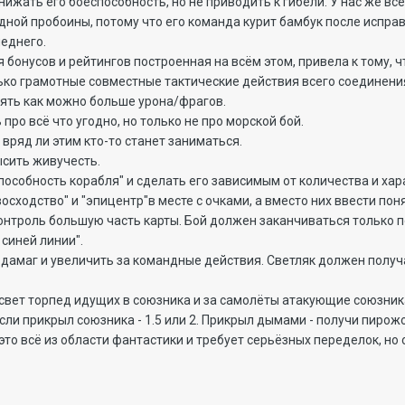
жать его боеспособность, но не приводить к гибели. У нас же всё
одной пробоины, потому что его команда курит бамбук после испр
леднего.
я бонусов и рейтингов построенная на всём этом, привела к тому, ч
лько грамотные совместные тактические действия всего соединения.
лять как можно больше урона/фрагов.
 про всё что угодно, но только не про морской бой.
 вряд ли этим кто-то станет заниматься.
ысить живучесть.
способность корабля" и сделать его зависимым от количества и ха
евосходство" и "эпицентр"в месте с очками, а вместо них ввести по
нтроль большую часть карты. Бой должен заканчиваться только п
 синей линии".
 дамаг и увеличить за командные действия. Светляк должен получа
свет торпед идущих в союзника и за самолёты атакующие союзник
если прикрыл союзника - 1.5 или 2. Прикрыл дымами - получи пирож
это всё из области фантастики и требует серьёзных переделок, но 