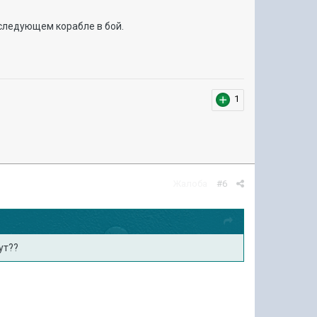
а следующем корабле в бой.
1
Жалоба
#6
нут??