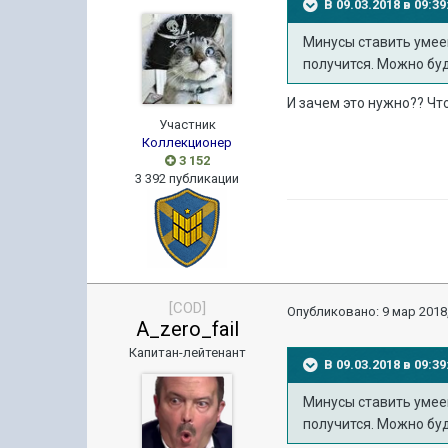
В 09.03.2018 в 09:
Минусы ставить умееш
получится. Можно буд
И зачем это нужно?? Чт
Участник
Коллекционер
3 152
3 392 публикации
[COD]
Опубликовано:
9 мар 2018,
A_zero_fail
Капитан-лейтенант
В 09.03.2018 в 09:
Минусы ставить умееш
получится. Можно буд