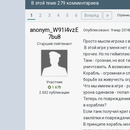
В этой теме 279 комментариев
1
Вперёд
2
3
4
5
6
Страниц
anonym_W91l4vzE
Опубликовано:
9 мар 2018,
7bu8
Просто мысли игрока с 
Старший лейтенант
В этой игре у меня нет
прочее. Но по геймплэ
Танк - грозная, но всё
уничтожить. А возможн
Корабль - огромная и с
борьбе за живучесть о
Участник
Что мы имеем в игре - 
1 675
урона одинаков - попал
2 632 публикации
Теперь по повреждения
в кораблях?
Если танк получил крит
заклёпки и повреждения
В принципе корабль мож