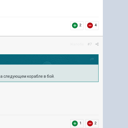
2
4
Жалоба
#7
 на следующем корабле в бой.
1
2