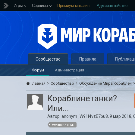
Игры
Сервисы
Премиум магазин
Адмиралтейство
Сообщество
Правила
Публикац
Форум
Администрация
Главная
Сообщество
Обсуждение Мира Кораблей
Кораблинетанки?
Или...
Автор:
anonym_W91l4vzE7bu8
,
9 мар 2018, 
механики игры