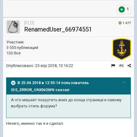
1
[FLD]
1 477
RenamedUser_66974551
Участник
3 555 публикаций
133 боя
Опубликовано:
25 апр 2018, 13:16:22
#6
В 25.04.2018 в 12:55:14 пользователь
IDS_ERROR_UNKNOWN
сказал:
А что мешает покрутить вниз до конца странице и самому
выбрать стиль форума?
Ничего, именно так я и сделал.