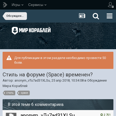
Игры
Сервисы
Обсуждение Мира Кораблей
Для публикации в этом разделе необходимо провести 50
боёв.
Стиль на форуме (Space) временен?
Автор:
anonym_vTu7ad31XLSu
,
25 апр 2018, 10:34:08
в
Обсуждение
Мира Кораблей
стиль
space
В этой теме 6 комментариев
anonym_vTu7ad31XLSu
2 751