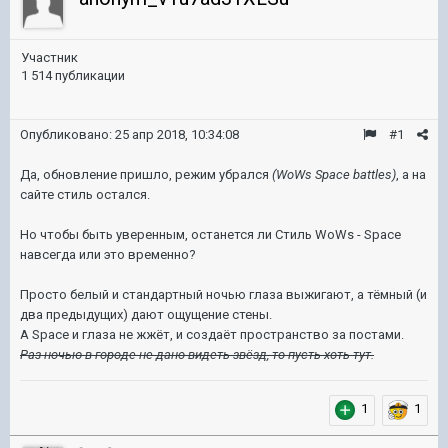
Участник
1 514 публикации
Опубликовано:
25 апр 2018, 10:34:08
#1
Да, обновление пришло, режим убрался
(WoWs Space battles)
, а на
сайте стиль остался.
Но чтобы быть уверенным, останется ли Стиль WoWs - Space
навсегда или это временно?
Просто белый и стандартный ночью глаза выжигают, а тёмный (и
два предыдущих) дают ощущение стены.
А Space и глаза не жжёт, и создаёт пространство за постами.
Раз ночью в городе не дано видеть звёзд, то пусть хоть тут.
1
1