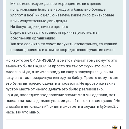
Мы не используем данное мероприятие ни с целью
популяризации (наплыв народу это банально больше
хлопот и все) ни с целью извлечь какие либо финансовые
или имущественные дивиденды.
Ни бонус кодики, ничего прочего.
Борис высказал готовность принять участие, мы
обеспечили организацию.
Так что если кто-то хочет получить стенограмму, то лучший
вариант, принять в этом непосредственное участие лично.
Но кто-то же ОРГАНИЗОВАЛ всё это? Значит тому кому-то это
зачем-то было НАДО? Не просто же так от скуки это было
сделано. И да, я не имел ввиду ни какую популяризацию или
какую-то там призрачную выгоду по баблу. Просто кому-то же
это было интересно сделать и провести. Не просто же так на
пустом месте от нечего делать это было реализовано.
Ну и да, последнее предложение звучит мол мы сделали, вот
вывалили вам, а дальше уж сами делайте то что вам нужно. "Нет
спасибо я не голодный", сидеть смотреть и слушать бубнёж 2,5
часа. Так что мимо.
1