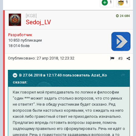
1
1
[KGB]
24 684
Sedoj_LV
Pазработчик
10 853 публикации
18 014 боёв
Опубликовано:
27 апр 2018, 12:23:32
#3
В 27.04.2018 в 12:17:40 пользователь
Azat_Ko
сказал:
Как говорил мой преподаватель по логике и философии
"один *** может задать столько вопросов, что сто умных
не ответят". Не в обиду участникам будет сказано. Ряд
вопросов были настолько корявыми, что ожидать на него
какой либо грамотный ответ не приходилось изначально.
Предлагаю впредь готовить вопросы заранее, помочь
задпющему правильно его сформулировать. Речь не идёт о
цензуре. Речь о грамотности задаваемых вопросов, а то