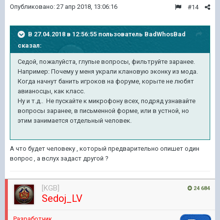
Опубликовано:
27 апр 2018, 13:06:16
#14
В 27.04.2018 в 12:56:55 пользователь
BadWhosBad
сказал:
Седой, пожалуйста, глупые вопросы, фильтруйте заранее.
Например: Почему у меня украли клановую эконку из мода.
Когда начнут банить игроков на форуме, корыте не любят
авианосцы, как класс.
Ну и т.д.. Не пускайте к микрофону всех, подряд узнавайте
вопросы заранее, в письменной форме, или в устной, но
этим занимается отдельный человек.
А что будет человеку , который предварительно опишет один
вопрос , а вслух задаст другой ?
[KGB]
24 684
Sedoj_LV
Pазработчик