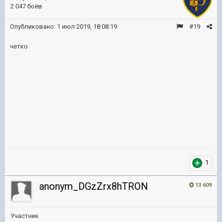
2 047 боёв
Опубликовано:
1 июл 2019, 18:08:19
#19
четко
1
anonym_DGzZrx8hTRON
13 609
Участник