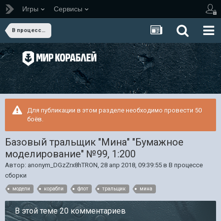
Игры
Сервисы
В процессе сборки
Для публикации в этом разделе необходимо провести 50
боёв.
Базовый тральщик "Мина" "Бумажное
моделирование" №99, 1:200
Автор:
anonym_DGzZrx8hTRON
,
28 апр 2018, 09:39:55
в
В процессе
сборки
модели
корабли
флот
тральщик
мина
В этой теме 20 комментариев