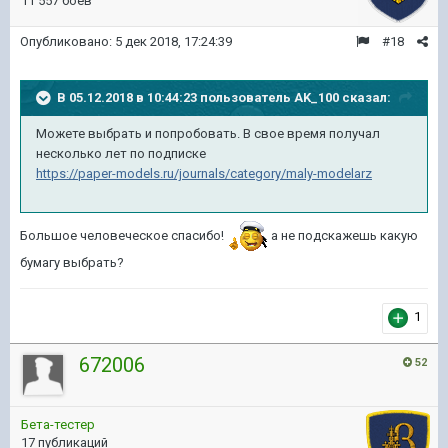
11 557 боёв
Опубликовано:
5 дек 2018, 17:24:39
#18
В 05.12.2018 в 10:44:23 пользователь
AK_100
сказал:
Можете выбрать и попробовать. В свое время получал
несколько лет по подписке
https://paper-models.ru/journals/category/maly-modelarz
Большое человеческое спасибо!
а не подскажешь какую
бумагу выбрать?
1
672006
52
Бета-тестер
17 публикаций