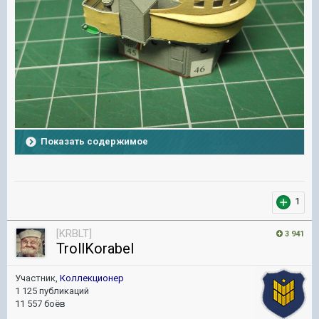
Показать содержимое
1
[KRBLT]
3 941
TrollKorabel
Участник,
Коллекционер
1 125 публикаций
11 557 боёв