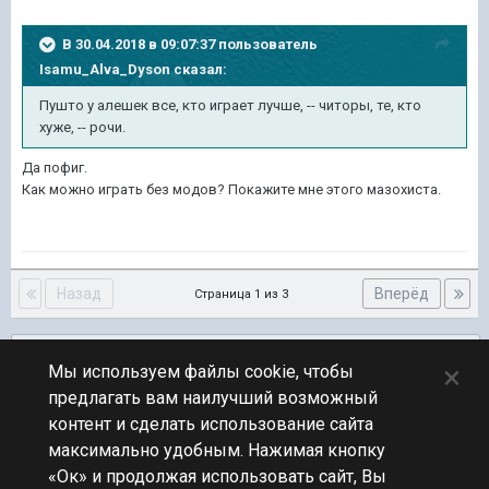
В 30.04.2018 в 09:07:37 пользователь
Isamu_Alva_Dyson
сказал:
Пушто у алешек все, кто играет лучше, -- читоры, те, кто
хуже, -- рочи.
Да пофиг.
Как можно играть без модов? Покажите мне этого мазохиста.
Назад
Вперёд
Страница 1 из 3
Подписчики
0
×
Мы используем файлы cookie, чтобы
предлагать вам наилучший возможный
ПЕРЕЙТИ К СПИСКУ ТЕМ
контент и сделать использование сайта
Юмор
максимально удобным. Нажимая кнопку
«Ок» и продолжая использовать сайт, Вы