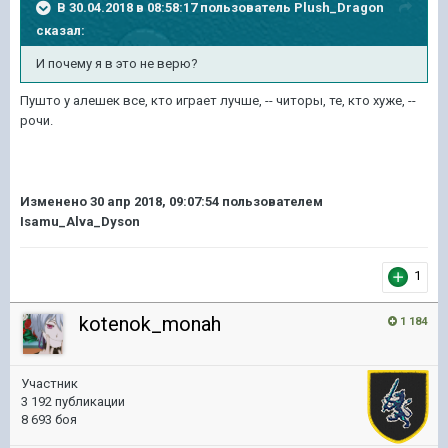
В 30.04.2018 в 08:58:17 пользователь
Plush_Dragon
сказал:
И почему я в это не верю?
Пушто у алешек все, кто играет лучше, -- читоры, те, кто хуже, --
рочи.
Изменено
30 апр 2018, 09:07:54
пользователем
Isamu_Alva_Dyson
1
kotenok_monah
1 184
Участник
3 192 публикации
8 693 боя