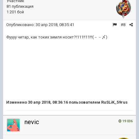
Участник
81 публикация
1 201 бой
Опубликовано:
30 апр 2018, 08:35:41
#8
Фуууу читар, как токих зимля носит?!111!!11!!!(－－〆)
Изменено
30 апр 2018, 08:36:16
пользователем RuSLiK_59rus
nevic
19 036