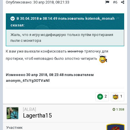
Опубликовано:
30 апр 2018, 08:21:33
#6
В 30.04.2018 в 08:14:49 пользователь
kotenok_monah
сказал:
Жаль, что я игру модифицирую только путём протирания
пыли с монитора
К вам уже выехали конфисковать
монитор
тряпочку для
протирки, чтоб неповадно было злостно читирить
Изменено
30 апр 2018, 08:23:48
пользователем
anonym_6TcYg3OTVaNl
2
1
[ALBA]
1 358
Lagertha15
Участник