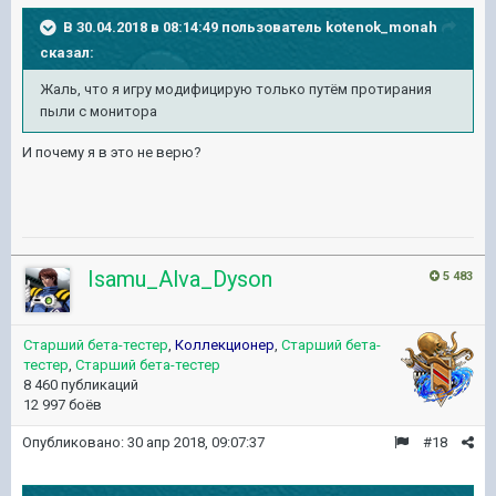
В 30.04.2018 в 08:14:49 пользователь
kotenok_monah
сказал:
Жаль, что я игру модифицирую только путём протирания
пыли с монитора
И почему я в это не верю?
Isamu_Alva_Dyson
5 483
Старший бета-тестер
,
Коллекционер
,
Старший бета-
тестер
,
Старший бета-тестер
8 460 публикаций
12 997 боёв
Опубликовано:
30 апр 2018, 09:07:37
#18