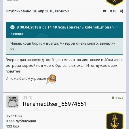
Опубликовано:
30 апр 2018, 08:48:50
#13
В 30.04.2018 в 08:14:49 пользователь
kotenok_monah
сказал:
Чапай, ходи бортом всегда. Читеров очень много, выявляй
их.
Вчера один чапаевод вообще отмочил- на дистанции в 40км из за
острова кормой под моего Орлеана выехал. Итог думаю всем
понятен）
И тоже баном угрожал
[FLD]
1 477
RenamedUser_66974551
Участник
3 555 публикаций
133 боя