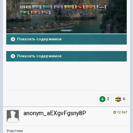
Показать содержимое
Показать содержимое
2
6
anonym_aEXgvFgsny8P
12 367
Участник