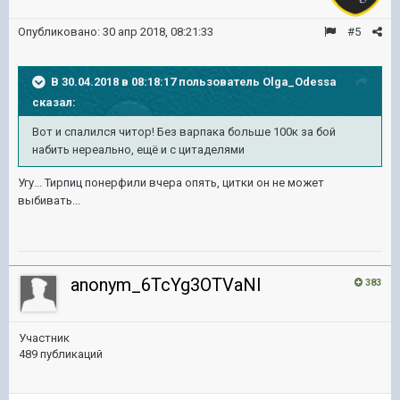
Опубликовано:
30 апр 2018, 08:21:33
#5
В 30.04.2018 в 08:18:17 пользователь
Olga_Odessa
сказал:
Вот и спалился читор! Без варпака больше 100к за бой
набить нереально, ещё и с цитаделями
Угу... Тирпиц понерфили вчера опять, цитки он не может
выбивать...
anonym_6TcYg3OTVaNl
383
Участник
489 публикаций