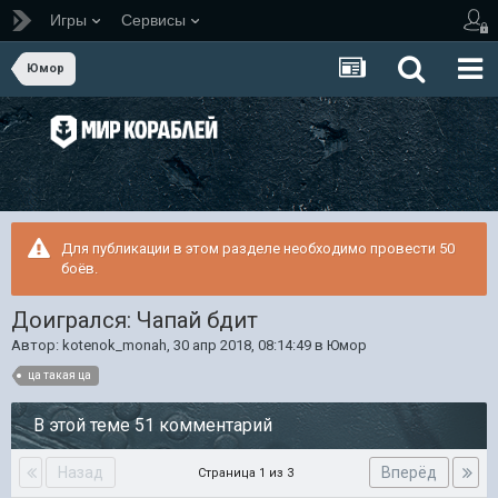
Игры
Сервисы
Юмор
Для публикации в этом разделе необходимо провести 50
боёв.
Доигрался: Чапай бдит
Автор:
kotenok_monah
,
30 апр 2018, 08:14:49
в
Юмор
ца такая ца
В этой теме 51 комментарий
Назад
Вперёд
Страница 1 из 3