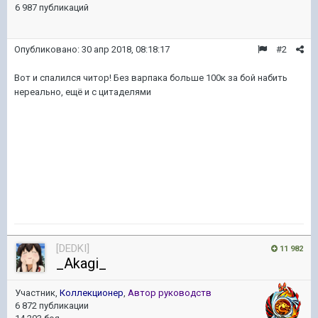
6 987 публикаций
Опубликовано:
30 апр 2018, 08:18:17
#2
Вот и спалился читор! Без варпака больше 100к за бой набить
нереально, ещё и с цитаделями
[DEDKI]
11 982
_Akagi_
Участник,
Коллекционер
,
Автор руководств
6 872 публикации