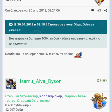
14 293 боя
Опубликовано:
30 апр 2018, 08:21:06
#3
В 30.04.2018 в 08:18:17 пользователь
Olga_Odessa
сказал:
Без варпака больше 100к за бой набить нереально, ещё и с
цитаделями
Особенно на занерфленным в хлам тЕрпице!
Isamu_Alva_Dyson
5 483
Старший бета-тестер
,
Коллекционер
,
Старший бета-
тестер
,
Старший бета-тестер
8 460 публикаций
12 997 боёв