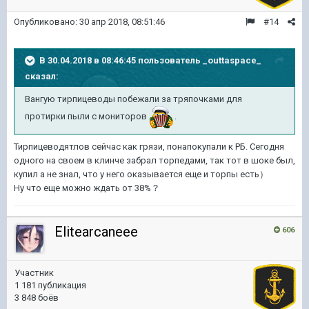
Опубликовано:
30 апр 2018, 08:51:46
#14
В 30.04.2018 в 08:46:45 пользователь
_outtaspace_
сказал:
Вангую тирпицеводы побежали за тряпочками для
протирки пыли с мониторов
.
Тирпицеводятлов сейчас как грязи, понапокупали к РБ. Сегодня
одного на своем в клинче забрал торпедами, так тот в шоке был,
купил а не знал, что у него оказывается еще и торпы есть）
Ну что еще можно ждать от 38%？
Elitearcaneee
606
Участник
1 181 публикация
3 848 боёв