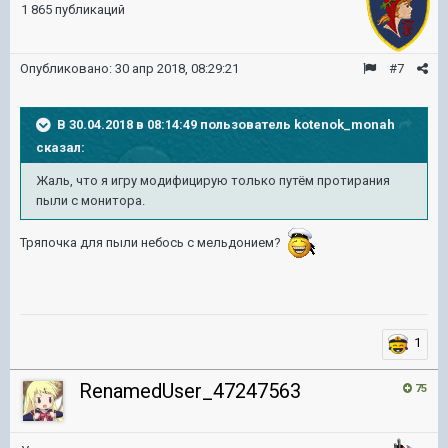
1 865 публикаций
Опубликовано:
30 апр 2018, 08:29:21
#7
В 30.04.2018 в 08:14:49 пользователь
kotenok_monah
сказал:
Жаль, что я игру модифицирую только путём протирания
пыли с монитора.
Тряпочка для пыли небось с мельдонием?
1
RenamedUser_47247563
75