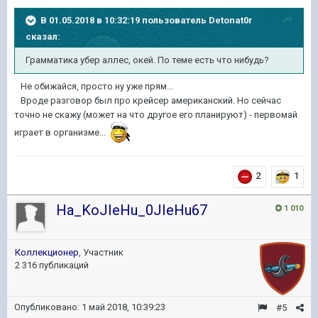
В 01.05.2018 в 10:32:19 пользователь
Detonat0r
сказал:
Грамматика убер аллес, окей. По теме есть что нибудь?
Не обижайся, просто ну уже прям...
Вроде разговор был про крейсер американский. Но сейчас
точно не скажу (может на что другое его планируют) - первомай
играет в организме...
2
1
Ha_KoJIeHu_0JIeHu67
1 010
Коллекционер
, Участник
2 316 публикаций
Опубликовано:
1 май 2018, 10:39:23
#5