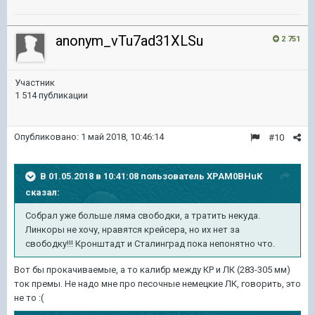
anonym_vTu7ad31XLSu
2 751
Участник
1 514 публикации
Опубликовано:
1 май 2018, 10:46:14
#10
В 01.05.2018 в 10:41:08 пользователь
XPAM0BHuK
сказал:
Собрал уже больше ляма свободки, а тратить некуда.
Линкоры не хочу, нравятся крейсера, но их нет за
свободку!!! Кронштадт и Сталинград пока непонятно что.
Вот бы прокачиваемые, а то калибр между КР и ЛК (283-305 мм)
ток премы. Не надо мне про песочные немецкие ЛК, говорить, это
не то :(