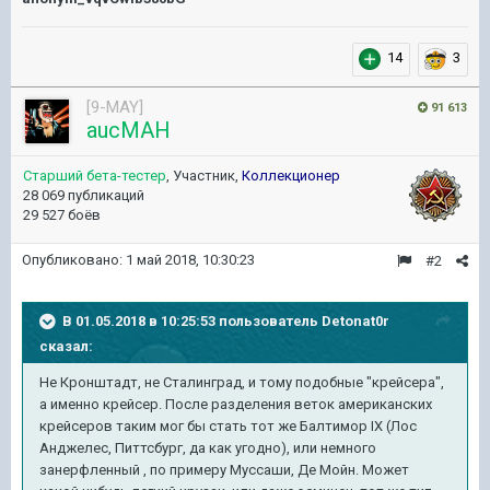
14
3
[9-MAY]
91 613
aucMAH
Старший бета-тестер
, Участник,
Коллекционер
28 069 публикаций
29 527 боёв
Опубликовано:
1 май 2018, 10:30:23
#2
В 01.05.2018 в 10:25:53 пользователь
Detonat0r
сказал:
Не Кронштадт, не Сталинград, и тому подобные "крейсера",
а именно крейсер. После разделения веток американских
крейсеров таким мог бы стать тот же Балтимор IX (Лос
Анджелес, Питтсбург, да как угодно), или немного
занерфленный , по примеру Муссаши, Де Мойн. Может