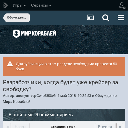
Игры
Сервисы
Обсуждение Мира Кораблей
Для публикации в этом разделе необходимо провести 50
боёв.
Разработчики, когда будет уже крейсер за
свободку?
Автор:
anonym_vqvCwlb380bG
,
1 май 2018, 10:25:53
в
Обсуждение
Мира Кораблей
В этой теме 70 комментариев
Назад
Вперёд
Страница 1 из 4