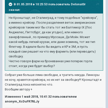
В 01.05.2018 в 10:25:53 пользователь
Detonat0r
сказал:
Не Кронштадт, не Сталинград, и тому подобные "крейсера",
а именно крейсер. После разделения веток американских
крейсеров таким мог бы стать тот же Балтимор IX (Лос
Анджелес, Питтсбург, да как угодно), или немного
занерфленный , по примеру Муссаши, Де Мойн. Может
какой нибудь легкий крузак, или даже эсминец, тот же тип
Флетчер. В идеале было бы видеть и КР и ЭМ, и пусть
каждый сам решает на что ему фармить (или переводить)
свободку.
Честно говоря фарм на броневаннах уже поперек горла
стоит, когда уже будет выбор?
Собрал уже больше ляма свободки, а тратить некуда. Линкоры
не хочу, нравятся крейсера, но их нет за свободку!!! Кронштадт и
Сталинград пока непонятно что.
Вообщем автору +
Изменено
1 май 2018, 10:41:32
пользователем
anonym_XcDuFR7ttLJy