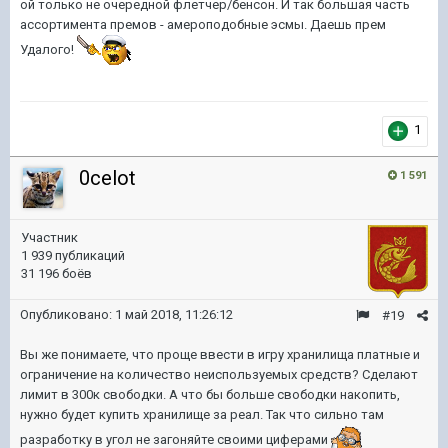
ой только не очередной флетчер/бенсон. И так большая часть
ассортимента премов - амероподобные эсмы. Даешь прем
Удалого!
1
0celot
1 591
Участник
1 939 публикаций
31 196 боёв
Опубликовано:
1 май 2018, 11:26:12
#19
Вы же понимаете, что проще ввести в игру хранилища платные и
ограничение на количество неиспользуемых средств? Сделают
лимит в 300к свободки. А что бы больше свободки накопить,
нужно будет купить хранилище за реал. Так что сильно там
разработку в угол не загоняйте своими циферами