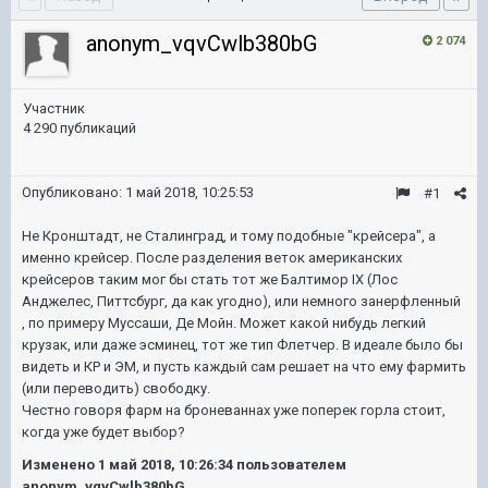
anonym_vqvCwlb380bG
2 074
Участник
4 290 публикаций
Опубликовано:
1 май 2018, 10:25:53
#1
Не Кронштадт, не Сталинград, и тому подобные "крейсера", а
именно крейсер. После разделения веток американских
крейсеров таким мог бы стать тот же Балтимор IX (Лос
Анджелес, Питтсбург, да как угодно), или немного занерфленный
, по примеру Муссаши, Де Мойн. Может какой нибудь легкий
крузак, или даже эсминец, тот же тип Флетчер. В идеале было бы
видеть и КР и ЭМ, и пусть каждый сам решает на что ему фармить
(или переводить) свободку.
Честно говоря фарм на броневаннах уже поперек горла стоит,
когда уже будет выбор?
Изменено
1 май 2018, 10:26:34
пользователем
anonym_vqvCwlb380bG