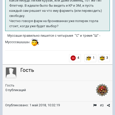
какой нибудь легкий крузак, или даже эсминец, тот же тип
Флетчер. В идеале было бы видеть и КР и ЭМ, и пусть
каждый сам решает на что ему фармить (или переводить)
свободку.
Честно говоря фарм на броневаннах уже поперек горла
стоит, когда уже будет выбор?
Муссаши правильно пишется с четырьмя "С" и тремя "Ш" -
Муссссашшшы.
4
1
3
Гость
Гость
0 публикаций
Опубликовано:
1 май 2018, 10:32:19
#3