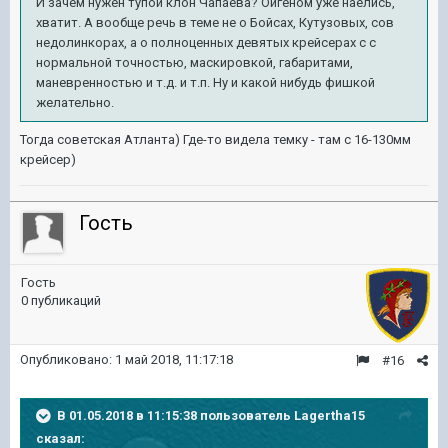
И зачем нужен тупой клон Чапаева? Ойгеном уже наелись,
хватит. А вообще речь в теме не о Бойсах, Кутузовых, сов
недолинкорах, а о полноценных девятых крейсерах с с
нормальной точностью, маскировкой, габаритами,
маневренностью и т.д. и т.п. Ну и какой нибудь фишкой
желательно.
Тогда советская Атланта) Где-то видела темку - там с 16-130мм
крейсер)
Гость
Гость
0 публикаций
Опубликовано:
1 май 2018, 11:17:18
#16
В 01.05.2018 в 11:15:38 пользователь
Lagertha15
сказал: