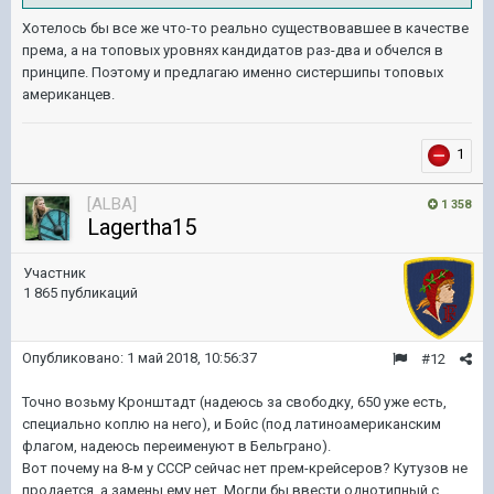
Хотелось бы все же что-то реально существовавшее в качестве
према, а на топовых уровнях кандидатов раз-два и обчелся в
принципе. Поэтому и предлагаю именно систершипы топовых
американцев.
1
[ALBA]
1 358
Lagertha15
Участник
1 865 публикаций
Опубликовано:
1 май 2018, 10:56:37
#12
Точно возьму Кронштадт (надеюсь за свободку, 650 уже есть,
специально коплю на него), и Бойс (под латиноамериканским
флагом, надеюсь переименуют в Бельграно).
Вот почему на 8-м у СССР сейчас нет прем-крейсеров? Кутузов не
продается, а замены ему нет. Могли бы ввести однотипный с