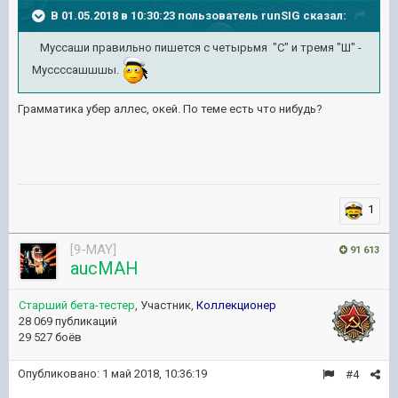
В 01.05.2018 в 10:30:23 пользователь
runSIG
сказал:
Муссаши правильно пишется с четырьмя "С" и тремя "Ш" -
Муссссашшшы.
Грамматика убер аллес, окей. По теме есть что нибудь?
1
[9-MAY]
91 613
aucMAH
Старший бета-тестер
, Участник,
Коллекционер
28 069 публикаций
29 527 боёв
Опубликовано:
1 май 2018, 10:36:19
#4