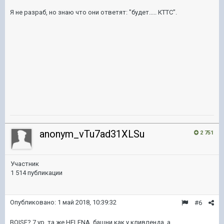
Я не разраб, но знаю что они ответят: "будет..... КТТС".
anonym_vTu7ad31XLSu
2 751
Участник
1 514 публикации
Опубликовано:
1 май 2018, 10:39:32
#6
BOISE? 7 ур. та же HELENA, башни как у кливленда, а