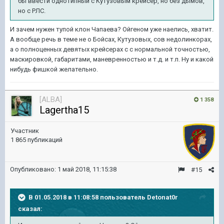
бы ввести однотипный с Кутузовым крейсер, но без дымов,
но с РЛС.
И зачем нужен тупой клон Чапаева? Ойгеном уже наелись, хватит.
А вообще речь в теме не о Бойсах, Кутузовых, сов недолинкорах,
а о полноценных девятых крейсерах с с нормальной точностью,
маскировкой, габаритами, маневренностью и т.д. и т.п. Ну и какой
нибудь фишкой желательно.
[ALBA]
1 358
Lagertha15
Участник
1 865 публикаций
Опубликовано:
1 май 2018, 11:15:38
#15
В 01.05.2018 в 11:08:58 пользователь
Detonat0r
сказал: