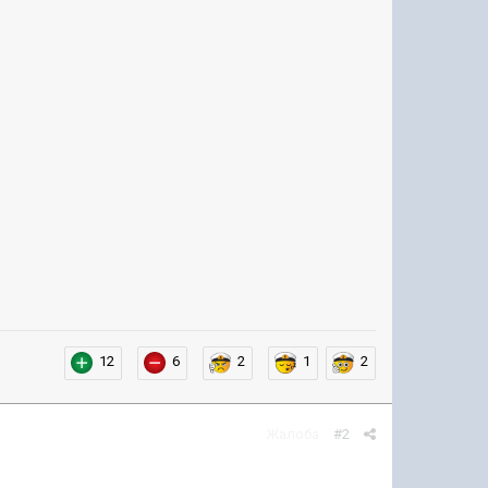
12
6
2
1
2
Жалоба
#2