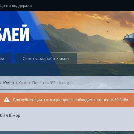
Центр поддержки
ии
Ответы разработчиков
Юмор
Ответ. Попытка №2. Цензура
Для публикации в этом разделе необходимо провести 50 боёв.
:00
в
Юмор