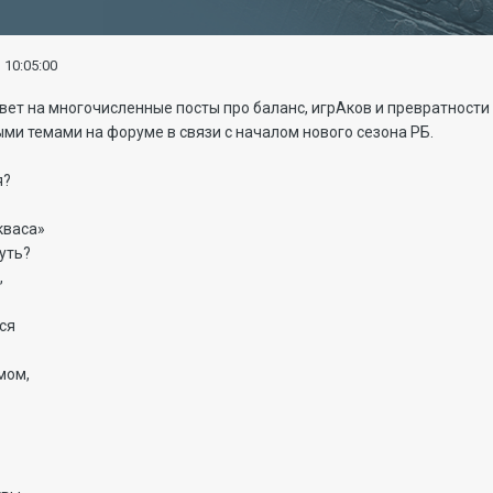
 10:05:00
вет на многочисленные посты про баланс, игрАков и превратности 
ми темами на форуме в связи с началом нового сезона РБ.
я?
кваса»
уть?
,
ся
мом,