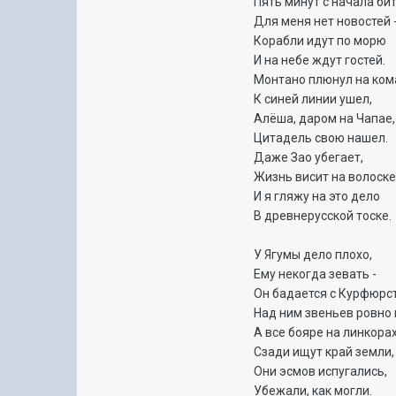
Пять минут с начала би
Для меня нет новостей 
Корабли идут по морю
И на небе ждут гостей.
Монтано плюнул на ком
К синей линии ушел,
Алёша, даром на Чапае,
Цитадель свою нашел.
Даже Зао убегает,
Жизнь висит на волоске
И я гляжу на это дело
В древнерусской тоске.
У Ягумы дело плохо,
Ему некогда зевать -
Он бадается с Курфюрс
Над ним звеньев ровно 
А все бояре на линкора
Сзади ищут край земли,
Они эсмов испугались,
Убежали, как могли.