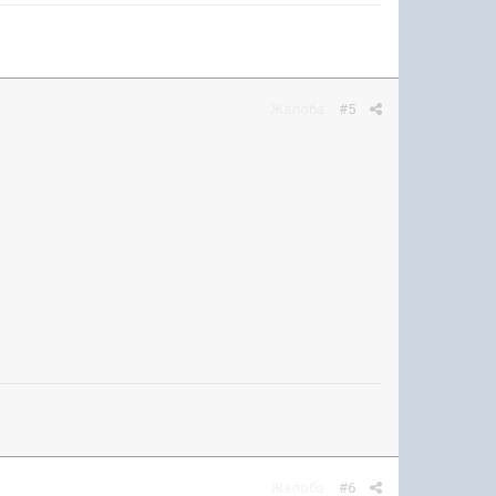
Жалоба
#5
Жалоба
#6