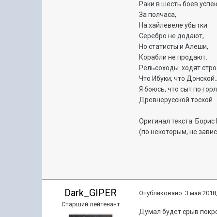
Раки в шесть боев успе
За полчаса,
На хайлевеле убытки
Серебро не додают,
Но статисты и Алеши,
Корабли не продают.
Рельсоходы
ходят стр
Что Ибуки, что Донской..
Я боюсь, что сыт по гор
Древнерусской тоской.
Оригинал текста: Борис
(по некоторым, не зави
Dark_GIPER
Опубликовано:
3 май 2018,
Старший лейтенант
Думал будет срыв покров