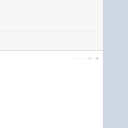
Жалоба
#4