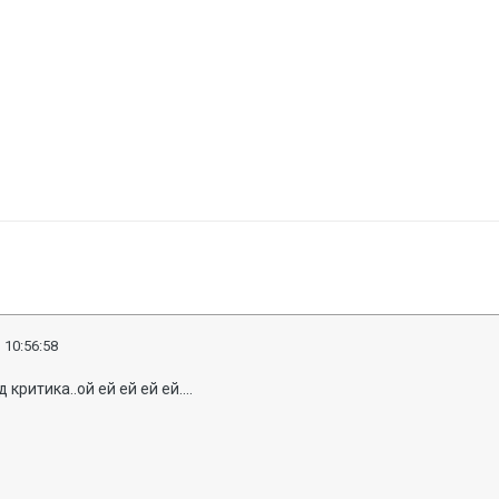
 10:56:58
критика..ой ей ей ей ей....