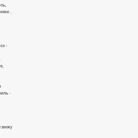
сь,
яке...
ох -
.
е,
и
филь -
.
е вижу