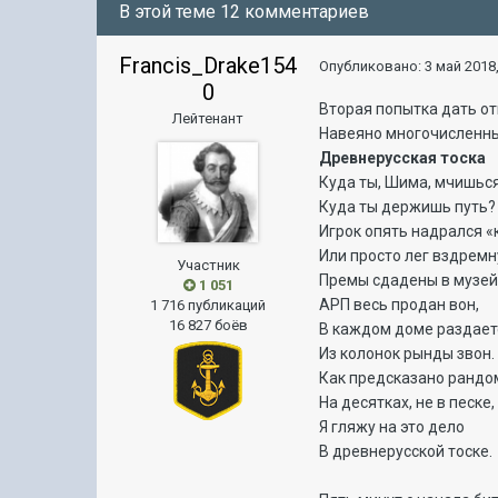
В этой теме 12 комментариев
Francis_Drake154
Опубликовано:
3 май 2018,
0
Вторая попытка дать от
Лейтенант
Навеяно многочисленны
Древнерусская тоска
Куда ты, Шима, мчишьс
Куда ты держишь путь?
Игрок опять надрался «
Или просто лег вздремн
Участник
Премы сдадены в музей
1 051
АРП весь продан вон,
1 716 публикаций
16 827 боёв
В каждом доме раздает
Из колонок рынды звон.
Как предсказано рандо
На десятках, не в песке,
Я гляжу на это дело
В древнерусской тоске.