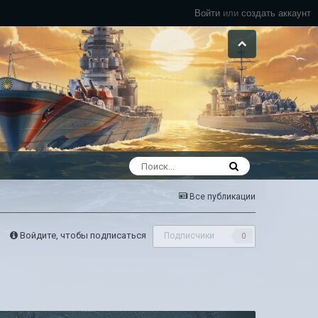
Войти
или
создать аккаунт
Все публикации
Войдите, чтобы подписаться
Подписчики
0