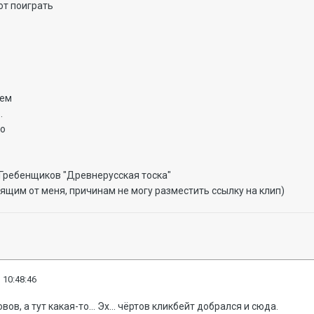
ют поиграть
оем
.
ло
 Гребенщиков "Древнерусская тоска"
сящим от меня, причинам не могу разместить ссылку на клип)
 10:48:46
ов, а тут какая-то... Эх... чёртов кликбейт добрался и сюда.