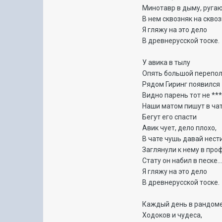
Минотавр в дыму, ругаю
В нем сквозняк на сквозн
Я гляжу на это дело
В древнерусской тоске.
У авика в тылу
Опять большой перепол
Рядом Гиринг появился
Видно парень тот не ***
Наши матом пишут в чат
Бегут его спасти
Авик чует, дело плохо,
В чате чушь давай нест
Заглянули к нему в про
Стату он набил в песке..
Я гляжу на это дело
В древнерусской тоске.
Каждый день в рандом
Ходоков и чудеса,