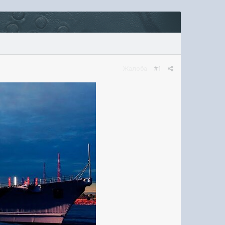
Жалоба
#1