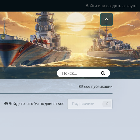
Войти
или
создать аккаунт
Все публикации
Войдите, чтобы подписаться
Подписчики
0