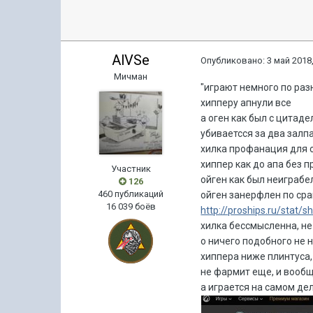
AlVSe
Опубликовано:
3 май 2018,
Мичман
"играют немного по разном
хипперу апнули все
а оген как был с цитаде
убиваетсся за два залп
хилка профанация для о
хиппер как до апа без 
Участник
ойген как был неиграбе
126
460 публикаций
ойген занерфлен по сра
16 039 боёв
http://proships.ru/stat/s
хилка бессмысленна, не
о ничего подобного не
хиппера ниже плинтуса,
не фармит еще, и вообщ
а играется на самом деле