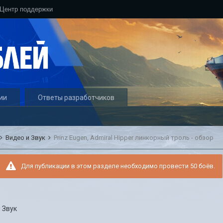
Центр поддержки
ии
Ответы разработчиков
Видео и Звук
Prinz Eugen, Admiral Hipper линкорный троль - обзор
Для публикации в этом разделе необходимо провести 50 боёв.
 Звук