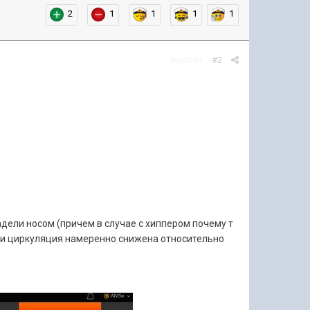
2
1
1
1
1
Жалоба
#2
тадели носом (причем в случае с хиппером почему т
 и циркуляция намеренно снижена относительно