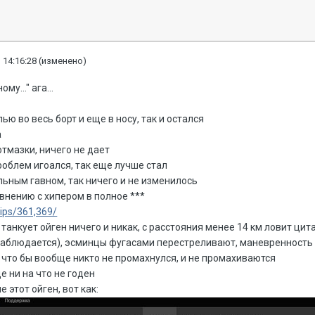
 14:16:28
(изменено)
у..." ага...
лью во весь борт и еще в носу, так и остался
а
тмазки, ничего не дает
проблем игоался, так еще лучше стал
льным гавном, так ничего и не изменилось
внению с хипером в полное ***
hips/361,369/
 танкует ойген ничего и никак, с расстояния менее 14 км ловит ци
 наблюдается), эсминцы фугасами перестреливают, маневренность
 что бы вообще никто не промахнулся, и не промахиваются
е ни на что не годен
 этот ойген, вот как: