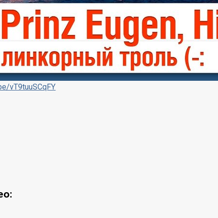
u.be/vT9tuuSCqFY
ео: