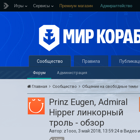
Игры
Сервисы
Премиум магазин
Адмиралтейство
Сообщество
Правила
Публикац
Форум
Администрация
Главная
Сообщество
Общение на свободные темы
Prinz Eugen, Admiral
Hipper линкорный
троль - обзор
Автор:
z1ooo
,
3 май 2018, 13:59:24
в
Видео и
z1ooo