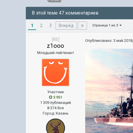
В этой теме 47 комментариев
1
Вперёд
2
3
Страница 1 из 3
[RE]
Опубликовано:
3 май 2018,
z1ooo
Младший лейтенант
Участник
3 951
1 309 публикаций
8 374 боя
Город
:
Казань