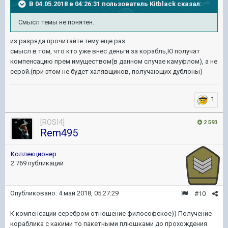
В 04.05.2018 в 04:26:31 пользователь
Kitblack
сказал:
Смысл темы не понятен.
из разряда прочитайте тему еще раз.
смысл в том, что кто уже внес деньги за корабль,Ю получат
компенсацию прем имуществом(в данном случае камуфлом), а не
серой.(при этом не будет халявщиков, получающих дублоны)
1
[ROSI4]
2 593
Rem495
Коллекционер
2 769 публикаций
Опубликовано:
4 май 2018, 05:27:29
#10
К компенсации серебром отношение философское)) Получение
кораблика с какими то пакетными плюшками до прохождения