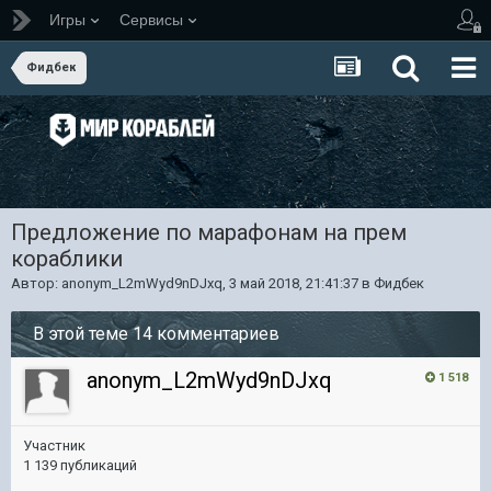
Игры
Сервисы
Фидбек
Предложение по марафонам на прем
кораблики
Автор:
anonym_L2mWyd9nDJxq
,
3 май 2018, 21:41:37
в
Фидбек
В этой теме 14 комментариев
anonym_L2mWyd9nDJxq
1 518
Участник
1 139 публикаций