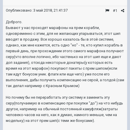
Опубликовано:
3 май 2018, 21:41:37
#1
Доброго.
Бывают у нас проходят марафоны на прем корабли,
одновременно с этим, для не желающих упарываться, этот шип
вводят в продажу. Все хорошо казалось бы в этой системе,
однако, как мне кажется, есть одно "но" - те, кто купил корабль в
первый день, при прохождении этого самого марафона получают
серу(что вполне логично, ибо частенько на этот шип еще и дают
доп задания), отсюда некоторые донатеры(у которых есть
время на этот марафон) покупают пакеты с прем шипом(если
там идут бонусом уник. флаги или еще чего) уже после его
выполнения, дабы получить компенсацию не серой, а голдой.(сам
так делал например с Красным Крымом)
Но почему бы не переработать эту систему и заменить эту
серу(получаемую в компенсацию при покупки "до") на что нибудь
другое, например на обычный постоянный камуфляж(затраты
человеко-часов на него, как я думаю, намного меньше, чем на
модельку) на этот прем шип(с теми же бонусами).