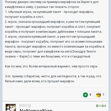
Покажу данную систему на примере марафона на Варяг и доп
камуфляжа к нему, с разных так сказать сторон:
1. обычный игрок, не купивший пакет - проходит марафон,
получает корабль и слот;
2. игрок, сначала прошедший марафон, а уже потом купивший
пакет - проходит марафон, получает корабль и слот, покупает
корабль и получает компенсацию дублонами + плюшки пакета;
3. игрок, сначала купивший пакет, а уже потом прошедший
марафон - покупает корабль, получает его со всеми плюшками
пакета, проходит марафон, но вместо компенсации за корабль в
виде серы, получает доп камуфляж на него(Эскадра Тихого
океана — Варяг) с теми же бонусами, что и стандартный.
Как по мне, это более интересный вариант, чем просто сера.
З.Ы. пример с Варягом, чисто для наглядности, а так я рад, что
белый камо дали всем, кто прошел марафон.
3
1
[FRI13]
3 824