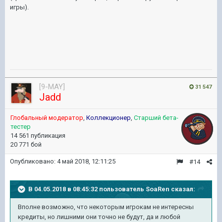
игры).
[9-MAY]
31 547
Jadd
Глобальный модератор
,
Коллекционер
,
Старший бета-
тестер
14 561 публикация
20 771 бой
Опубликовано:
4 май 2018, 12:11:25
#14
В 04.05.2018 в 08:45:32 пользователь
SoaRen
сказал:
Вполне возможно, что некоторым игрокам не интересны
кредиты, но лишними они точно не будут, да и любой