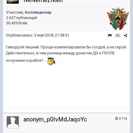
NeNemezNien
Участник,
Коллекционер
2 627 публикаций
36 439 боёв
Опубликовано:
3 май 2018, 21:58:51
#2
Геморрой лишний. Проще компенсировали бы голдой, а не серой.
Действительно, в чем разница между донатом ДО и ПОСЛЕ
получение корабля?..
anonym_p0IvMdJaqoYc
4 116