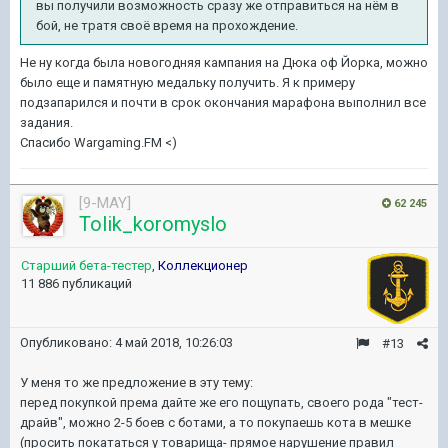
вы получили возможность сразу же отправиться на нём в
бой, не тратя своё время на прохождение.
Не ну когда была новогодняя кампания на Дюка оф Йорка, можно
было еще и памятную медальку получить. Я к примеру
подзапарился и почти в срок окончания марафона выполнил все
задания.
Спасибо Wargaming.FM <)
[9-MAY]
62 245
Tolik_koromyslo
Старший бета-тестер
,
Коллекционер
11 886 публикаций
Опубликовано:
4 май 2018, 10:26:03
#13
У меня то же предложение в эту тему:
перед покупкой према дайте же его пощупать, своего рода "тест-
драйв", можно 2-5 боев с ботами, а то покупаешь кота в мешке
(просить покататься у товарища- прямое нарушение правил