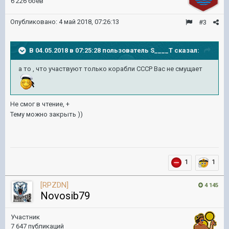
6 226 боёв
Опубликовано:
4 май 2018, 07:26:13
#3
В 04.05.2018 в 07:25:28 пользователь
S____T
сказал:
а то , что участвуют только корабли СССР Вас не смущает
Не смог в чтение, +
Тему можно закрыть ))
1
1
[RPZDN]
4 145
Novosib79
Участник
7 647 публикаций