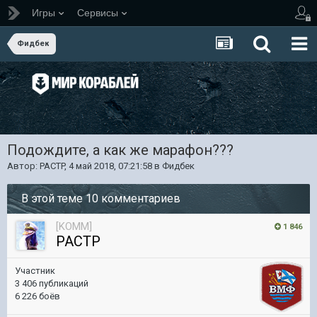
Игры
Сервисы
Фидбек
Подождите, а как же марафон???
Автор:
PACTP
,
4 май 2018, 07:21:58
в
Фидбек
В этой теме 10 комментариев
[KOMM]
1 846
PACTP
Участник
3 406 публикаций
6 226 боёв