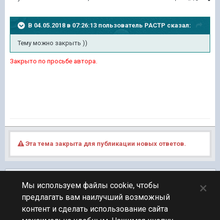
В 04.05.2018 в 07:26:13 пользователь
PACTP
сказал:
Тему можно закрыть ))
Закрыто по просьбе автора.
Эта тема закрыта для публикации новых ответов.
Подписчики
0
×
Мы используем файлы cookie, чтобы
предлагать вам наилучший возможный
ПЕРЕЙТИ К СПИСКУ ТЕМ
контент и сделать использование сайта
Фидбек