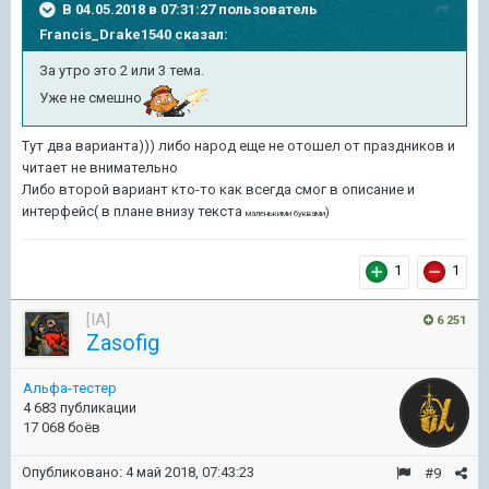
В 04.05.2018 в 07:31:27 пользователь
Francis_Drake1540
сказал:
За утро это 2 или 3 тема.
Уже не смешно
Тут два варианта))) либо народ еще не отошел от праздников и
читает не внимательно
Либо второй вариант кто-то как всегда смог в описание и
интерфейс( в плане внизу текста
)
маленькими буквами
1
1
[IA]
6 251
Zasofig
Альфа-тестер
4 683 публикации
17 068 боёв
Опубликовано:
4 май 2018, 07:43:23
#9