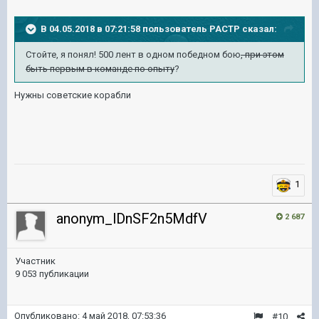
В 04.05.2018 в 07:21:58 пользователь
PACTP
сказал:
Стойте, я понял! 500 лент в одном победном бою
, при этом
быть первым в команде по опыту
?
Нужны советские корабли
1
anonym_lDnSF2n5MdfV
2 687
Участник
9 053 публикации
Опубликовано:
4 май 2018, 07:53:36
#10