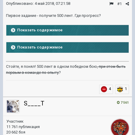
Опубликовано:
4 май 2018, 07:21:58
#1
Первое задание - получите 500 лент. Где прогресс?
Показать содержимое
Показать содержимое
Стойте, я понял! 500 лент в одном победном бою
, при этом быть
первым в команде по опыту
?
4
1
S____T
7 561
Участник
11 761 публикация
20 662 боя