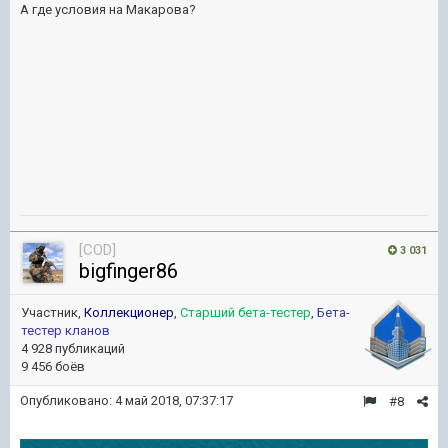
А где условия на Макарова?
[COD]
3 031
bigfinger86
Участник,
Коллекционер
,
Старший бета-тестер
,
Бета-
тестер кланов
4 928 публикаций
9 456 боёв
Опубликовано:
4 май 2018, 07:37:17
#8