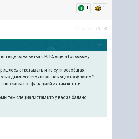
1
1
Жалоба
#8
тся еще одна ветка с РЛС, еще и Грозовому
 пришлось откатывать и по сути всеобщая
отив дымного стоялова, но когда на фланге 3
 становится профанацией и этим кстати
омы тем специалистам кто у вас за баланс