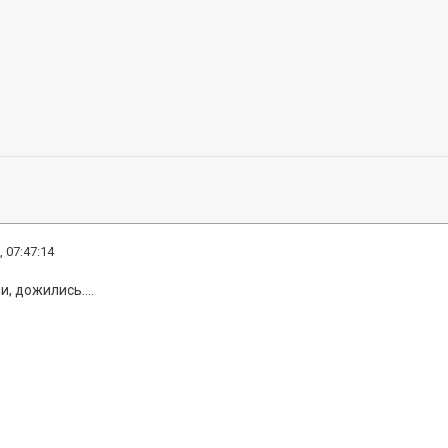
, 07:47:14
, дожились....