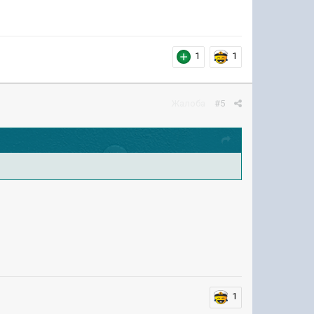
1
1
Жалоба
#5
1