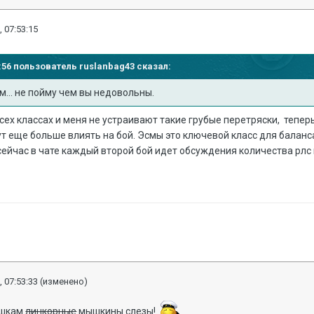
, 07:53:15
46:56 пользователь
ruslanbag43
сказал:
м... не пойму чем вы недовольны.
всех классах и меня не устраивают такие грубые перетряски, тепе
т еще больше влиять на бой. Эсмы это ключевой класс для баланса
ейчас в чате каждый второй бой идет обсуждения количества рлс и
, 07:53:33
(изменено)
шкам
линкорные
мышкины слезы!