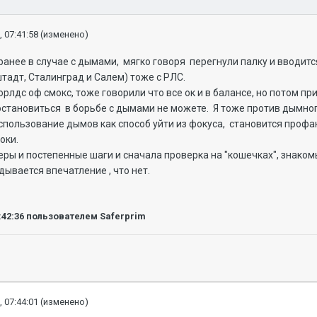
, 07:41:58
(изменено)
ранее в случае с дымами, мягко говоря перегнули палку и вводится
тадт, Сталинград и Салем) тоже с РЛС.
рлдс оф смокс, тоже говорили что все ок и в балансе, но потом п
остановиться в борьбе с дымами не можете. Я тоже против дымного 
спользование дымов как способ уйти из фокуса, становится профа
оки.
еры и постепенные шаги и сначала проверка на "кошечках", знаком
дывается впечатление , что нет.
:42:36
пользователем Saferprim
, 07:44:01
(изменено)