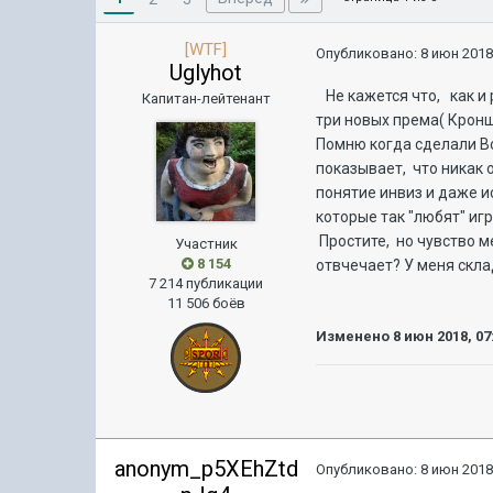
[WTF]
Опубликовано:
8 июн 2018
Uglyhot
Не кажется что, как и 
Капитан-лейтенант
три новых према( Кронш
Помню когда сделали Во
показывает, что никак 
понятие инвиз и даже и
которые так "любят" игр
Простите, но чувство м
Участник
8 154
отвчечает? У меня скла
7 214 публикации
11 506 боёв
Изменено
8 июн 2018, 07
anonym_p5XEhZtd
Опубликовано:
8 июн 2018