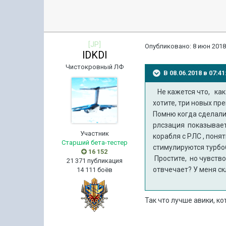
[JP]
Опубликовано:
8 июн 2018
lDKDl
Чистокровный ЛФ
В 08.06.2018 в 07:
Не кажется что, как 
хотите, три новых пр
Помню когда сделали 
рлсзация показывает,
Участник
корабля с РЛС , поня
Старший бета-тестер
стимулируются турбоб
16 152
Простите, но чувство
21 371 публикация
отвчечает? У меня ск
14 111 боёв
Так что лучше авики, ко