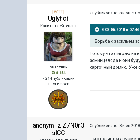
[WTF]
Опубликовано:
8 июн 2018
Uglyhot
Капитан-лейтенант
В 08.06.2018 в 07:
Борьба с засильем эс
Потому что я играю на 
эсминцевода и они буду
Участник
карточный домик. Уже с
8 154
7 214 публикации
11 506 боёв
anonym_ziZ7N0rQ
Опубликовано:
8 июн 2018
slCC
... и отольются
эсмам
ко