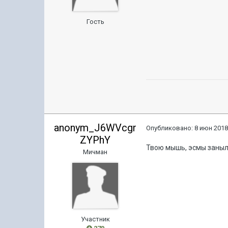
Гость
anonym_J6WVcgr
Опубликовано:
8 июн 2018
ZYPhY
Твою мышь, эсмы заныли
Мичман
Участник