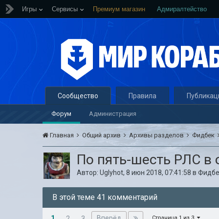
Игры
Сервисы
Премиум магазин
Адмиралтейство
Сообщество
Правила
Публикац
Форум
Администрация
Главная
Общий архив
Архивы разделов
Фидбек
По пять-шесть РЛС в
Автор:
Uglyhot
,
8 июн 2018, 07:41:58
в
Фидбе
В этой теме 41 комментарий
1
Вперёд
2
3
Страница 1 из 3