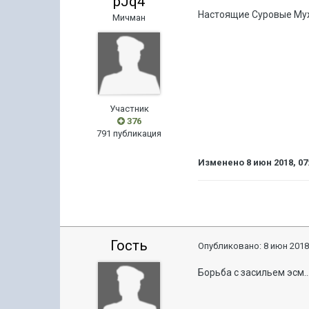
pJq4
Настоящие Суровые Муж
Мичман
Участник
376
791 публикация
Изменено
8 июн 2018, 07
Гость
Опубликовано:
8 июн 2018
Борьба с засильем эсм.