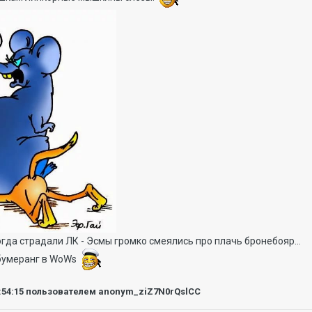
огда страдали ЛК - Эсмы громко смеялись про плачь бронебояр...
бумеранг в WoWs
:54:15
пользователем anonym_ziZ7N0rQslCC