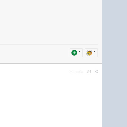
1
1
Жалоба
#4