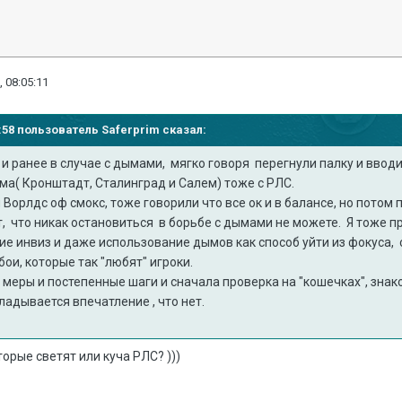
, 08:05:11
41:58 пользователь
Saferprim
сказал:
и ранее в случае с дымами, мягко говоря перегнули палку и вводи
ема( Кронштадт, Сталинград и Салем) тоже с РЛС.
Ворлдс оф смокс, тоже говорили что все ок и в балансе, но потом
 что никак остановиться в борьбе с дымами не можете. Я тоже пр
тие инвиз и даже использование дымов как способ уйти из фокуса,
ои, которые так "любят" игроки.
 меры и постепенные шаги и сначала проверка на "кошечках", знак
ладывается впечатление , что нет.
торые светят или куча РЛС? )))