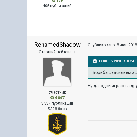
279
405 публикаций
RenamedShadow
Опубликовано:
8 июн 2018
Старший лейтенант
В 08.06.2018 в 07:
Борьба с засильем эс
Ну да, одни играют а др
Участник
4 067
3 334 публикации
5 338 боёв