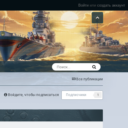
Войти
или
создать аккаунт
Все публикации
Войдите, чтобы подписаться
Подписчики
1