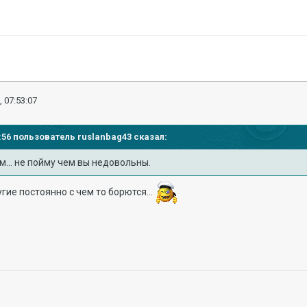
, 07:53:07
46:56 пользователь
ruslanbag43
сказал:
м... не пойму чем вы недовольны.
угие постоянно с чем то борются...