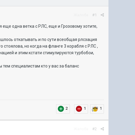
Жалоба
#1
 еще одна ветка с РЛС, еще и Грозовому хотите,
ришлось откатывать и по сути всеобщая рлсзация
стоялова, но когда на фланге 3 корабля с РЛС ,
нацией и этим кстати стимулируются турбобои,
ы тем специалистам кто у вас за баланс
2
1
1
Жалоба
#2