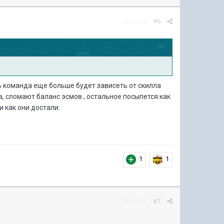
Жалоба
#6
рь команда еще больше будет зависеть от скилла
, сломают баланс эсмов , остальное посыпется как
 как они достали.
1
1
Жалоба
#7