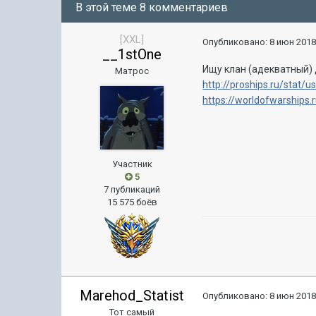
В этой теме 8 комментариев
[XXL]
Опубликовано:
8 июн 2018
__1stOne
Ищу клан (адекватный) 
Матрос
http://proships.ru/stat/
https://worldofwarship
Участник
5
7 публикаций
15 575 боёв
Marehod_Statist
Опубликовано:
8 июн 2018
Тот самый