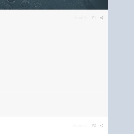
Жалоба
#1
Жалоба
#2