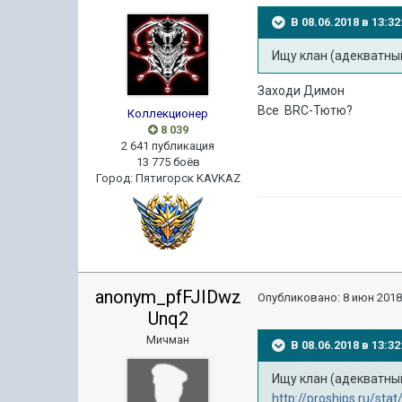
В 08.06.2018 в 13:
Ищу клан (адекватный
Заходи Димон
Все BRC-Тютю?
Коллекционер
8 039
2 641 публикация
13 775 боёв
Город
:
Пятигорск KAVKAZ
anonym_pfFJIDwz
Опубликовано:
8 июн 2018
Unq2
Мичман
В 08.06.2018 в 13:
Ищу клан (адекватный
http://proships.ru/sta