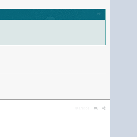
Жалоба
#8