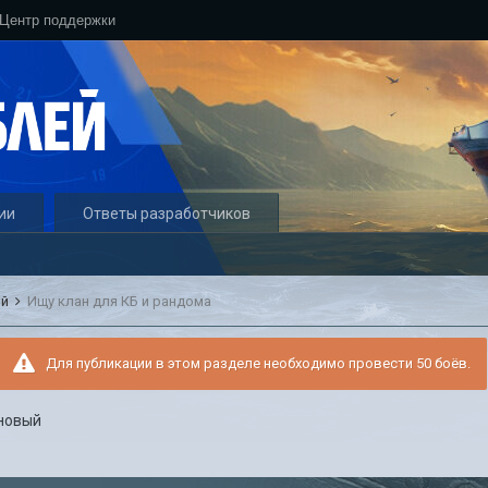
Центр поддержки
ии
Ответы разработчиков
ый
Ищу клан для КБ и рандома
Для публикации в этом разделе необходимо провести 50 боёв.
новый