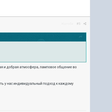
Жалоба
#5
тная и добрая атмосфера, ламповое общение во
ить у нас индивидуальный подход к каждому