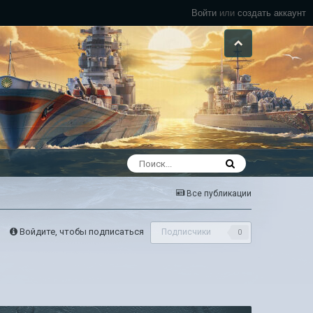
Войти
или
создать аккаунт
Все публикации
Войдите, чтобы подписаться
Подписчики
0