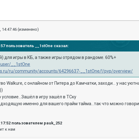
, 14:47:46
(изменено)
32:57 пользователь
__1stOne
сказал:
) для игры в КБ, а также игры отрядом в рандоме. 60%+
t/user/__1stOne
ips.ru/ru/community/accounts/64296637-__1stOne/!/pvp/overview/
во Walkure, с онлайном от Питера до Камчатки, заходи... у нас ую
))
 условие...Зашёл в игру зашёл в ТСку
одходящую именно для вашего прайм тайма...так что можно говор
:17:52
пользователем pauk_252
ит к нам