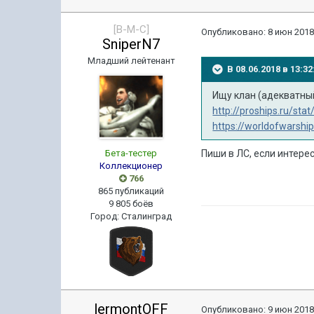
[B-M-C]
Опубликовано:
8 июн 2018
SniperN7
Младший лейтенант
В 08.06.2018 в 13:
Ищу клан (адекватный
http://proships.ru/sta
https://worldofwarsh
Бета-тестер
Пиши в ЛС, если интере
Коллекционер
766
865 публикаций
9 805 боёв
Город
:
Сталинград
lermontOFF
Опубликовано:
9 июн 2018