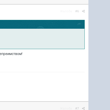
Жалоба
#6
тепреимством!
Жалоба
#7