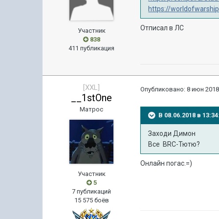
https://worldofwarsh
Отписал в ЛС
Участник
838
411 публикация
[XXL]
Опубликовано:
8 июн 2018
__1stOne
Матрос
В 08.06.2018 в 13:
Заходи Димон
Все BRC-Тютю?
Онлайн погас.=)
Участник
5
7 публикаций
15 575 боёв