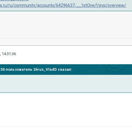
ips.ru/ru/community/accounts/64296637-__1stOne/!/pvp/overview/
, 14:31:36
34:50 пользователь
26rus_VladD
сказал: