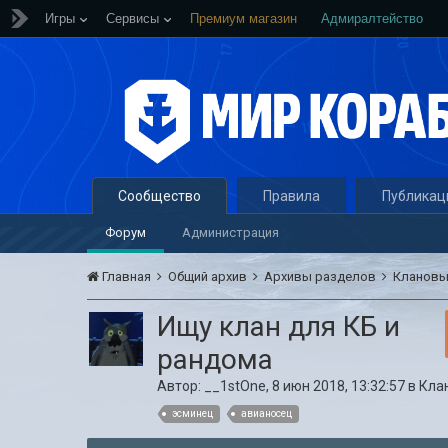
Игры
Сервисы
Премиум магазин
Адмиралтейство
Сообщество
Правила
Публикац
Форум
Администрация
Главная
Общий архив
Архивы разделов
Кланов
Ищу клан для КБ и
рандома
Автор:
__1stOne
,
8 июн 2018, 13:32:57
в
Кла
эсминец
авианосец