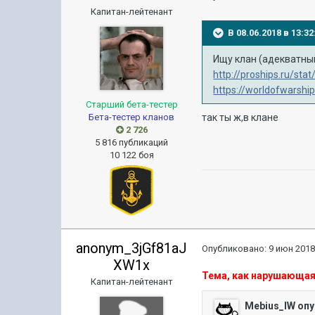
Капитан-лейтенант
В 08.06.2018 в 13:
Ищу клан (адекватный
http://proships.ru/sta
https://worldofwarsh
Старший бета-тестер
Бета-тестер кланов
так ты ж,в клане
2 726
5 816 публикаций
10 122 боя
anonym_3jGf81aJ
Опубликовано:
9 июн 2018
XW1x
Тема, как нарушающая
Капитан-лейтенант