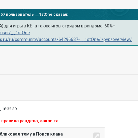
32:57 пользователь
__1stOne
сказал:
) для игры в КБ, а также игры отрядом в рандоме. 60%+
t/user/__1stOne
ips.ru/ru/community/accounts/64296637-__1stOne/!/pvp/overview/
, 18:32:39
 правила раздела, закрыта.