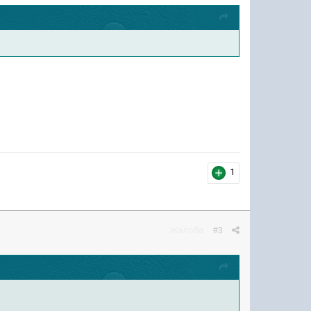
1
Жалоба
#3