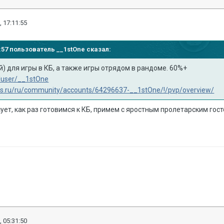
, 17:11:55
32:57 пользователь
__1stOne
сказал:
) для игры в КБ, а также игры отрядом в рандоме. 60%+
t/user/__1stOne
ips.ru/ru/community/accounts/64296637-__1stOne/!/pvp/overview/
сует, как раз готовимся к КБ, примем с яростным пролетарским гос
, 05:31:50