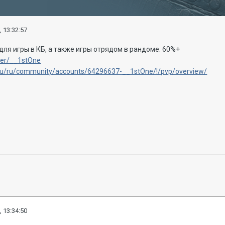
, 13:32:57
для игры в КБ, а также игры отрядом в рандоме. 60%+
user/__1stOne
s.ru/ru/community/accounts/64296637-__1stOne/!/pvp/overview/
, 13:34:50