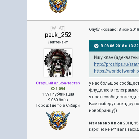
[W_AT]
Опубликовано:
8 июн 2018
pauk_252
Лейтенант
В 08.06.2018 в 13:
Ищу клан (адекватный
http://proships.ru/sta
https://worldofwarsh
Старший альфа-тестер
у нас большое сообщест
1 094
флудилке в телеграмме
1 591 публикация
у нас в сообществе одно
9 060 боёв
Вам выберут эскадру п
Город
:
Где то в Сибири
новобранцу))
Изменено
8 июн 2018, 15
кароче) не е** вала заход