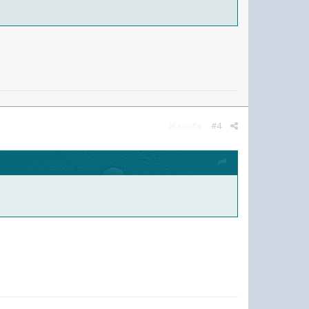
Жалоба
#4