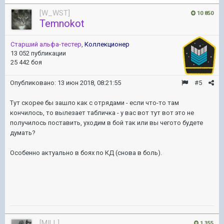
[W_WST]
10 850
Temnokot
Старший альфа-тестер
,
Коллекционер
13 052 публикации
25 442 боя
Опубликовано:
13 июн 2018, 08:21:55
#5
Тут скорее бы зашло как с отрядами - если что-то там
кончилось, то вылезает табличка - у вас вот тут вот это не
получилось поставить, уходим в бой так или вы чегото будете
думать?
Особенно актуально в боях по КД (снова в боль).
[MILL]
1 355