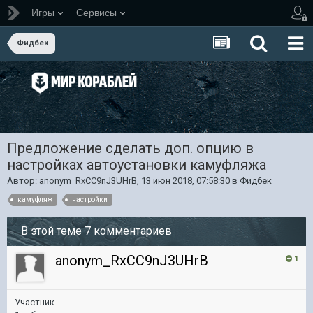
Игры
Сервисы
Фидбек
Предложение сделать доп. опцию в
настройках автоустановки камуфляжа
Автор:
anonym_RxCC9nJ3UHrB
,
13 июн 2018, 07:58:30
в
Фидбек
камуфляж
настройки
В этой теме 7 комментариев
anonym_RxCC9nJ3UHrB
1
Участник