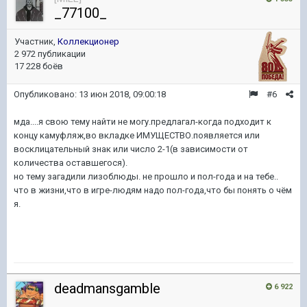
_77100_
Участник,
Коллекционер
2 972 публикации
17 228 боёв
Опубликовано:
13 июн 2018, 09:00:18
#6
мда....я свою тему найти не могу.предлагал-когда подходит к
концу камуфляж,во вкладке ИМУЩЕСТВО.появляется или
восклицательный знак или число 2-1(в зависимости от
количества оставшегося).
но тему загадили лизоблюды. не прошло и пол-года и на тебе..
что в жизни,что в игре-людям надо пол-года,что бы понять о чём
я.
deadmansgamble
6 922