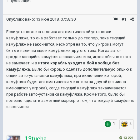
1 публикация
Опубликовано:
13 июн 2018, 07:58:30
#1
Если установлена галочка автоматической установки
камуфляжа, то она работает только до тех пор, пока текущий
камуфляж не закончится, несмотря на то, что у игрока могут
быть в наличии еще и камуфляжи другого типа. Когда авто-
продлевающийся камуфляж заканчивается, игрок обычно этого
не замечает, и в
итоге корабль уходит в бой вообще без
камуфляжа
. Было бы хорошо сделать дополнительную опцию к
опции авто-установки камуфляжа, при включении которой,
камуфляж будет автоматически меняться на другой (из числа
имеющихся у игрока), когда текущий камуфляж заканчивается
при работе авто-установки камуфляжа. Кроме того, было бы
полезно сделать заметный маркер о том, что текущий камуфляж
закончился.
1
4
13tucha
13 221