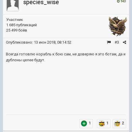
species_wise
943
Участник
1 685 публикаций
25 499 боёв
Опубликовано:
13 июн 2018, 08:14:52
#3
Всегда готовлю корабль к бою сам, не доверяю я это ботам, да и
дублоны целее будут.
1
1
2