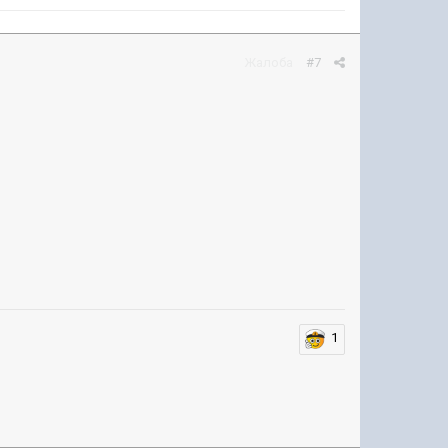
Жалоба
#7
1