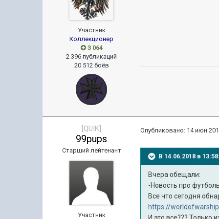
Участник
Коллекционер
3 064
2 396 публикаций
20 512 боёв
[QUIK]
Опубликовано:
14 июн 201
99pups
Старший лейтенант
В 14.06.2018 в 13:
Вчера обещали:
-Новость про футболь
Все что сегодня обна
https://worldofwarshi
Участник
И это все??? Только