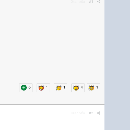
Жалоба
#1
6
1
1
4
1
Жалоба
#2