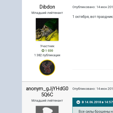
Dibdon
Опубликовано:
14 июн 201
Младший лейтенант
1 октября, вот праздник
Участник
1 030
1 382 публикации
anonym_gJjYHdG0
Опубликовано:
14 июн 201
5Q6C
Младший лейтенант
В 14.06.2018 в 14:
Все силы брошены на 