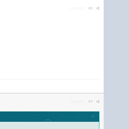
Жалоба
#8
Жалоба
#9