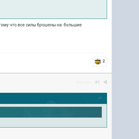
тому что все силы брошены на большие
2
Жалоба
#5