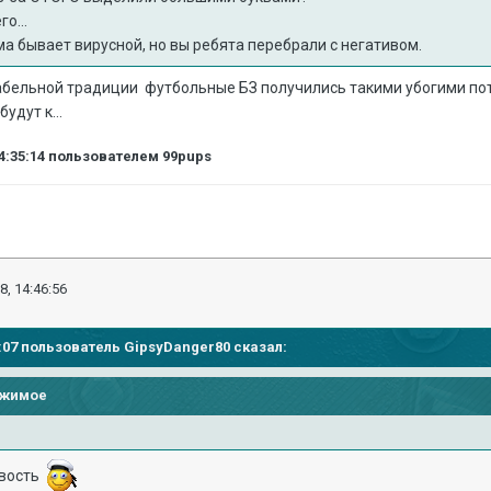
о...
а бывает вирусной, но вы ребята перебрали с негативом.
рабельной традиции футбольные БЗ получились такими убогими по
удут к...
4:35:14
пользователем 99pups
8, 14:46:56
58:07 пользователь
GipsyDanger80
сказал:
ржимое
овость