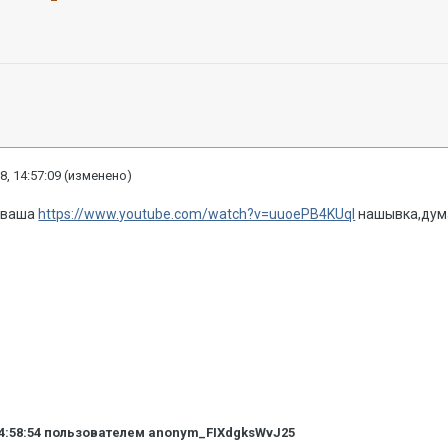
8, 14:57:09
(изменено)
а ваша
https://www.youtube.com/watch?v=uuoePB4KUqI
нашывка,дума
4:58:54
пользователем anonym_FIXdgksWvJ25