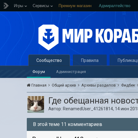
Игры
Сервисы
Премиум магазин
Адмиралтейство
Сообщество
Правила
Публикац
Форум
Администрация
Главная
Общий архив
Архивы разделов
Фидбек
Где обещанная новост
Автор:
RenamedUser_41261814
,
14 июн 2018
В этой теме 11 комментариев