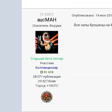
[9-MAY]
Опубликовано:
14 июн 201
aucMAH
Все силы брошены на 4 
Спаситель Форума
Старший бета-тестер
Участник
Коллекционер
91 618
28 071 публикация
29 527 боёв
Город
:
+10UTC