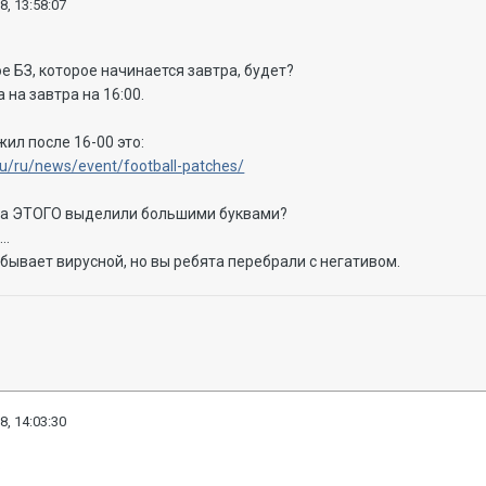
8, 13:58:07
е БЗ, которое начинается завтра, будет?
 на завтра на 16:00.
жил после 16-00 это:
ru/ru/news/event/football-patches/
з-за ЭТОГО выделили большими буквами?
..
бывает вирусной, но вы ребята перебрали с негативом.
8, 14:03:30
.