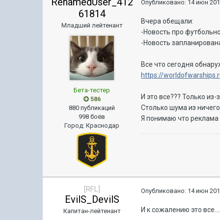
RenamedUser_412
Опубликовано:
14 июн 201
61814
Вчера обещали:
Младший лейтенант
-Новость про футбольно
-Новость запланирована
Все что сегодня обнару
https://worldofwarships.
Бета-тестер
И это все??? Только и
586
Столько шума из ничего.
880 публикаций
998 боёв
Я понимаю что реклама 
Город
:
Краснодар
[RFL]
Опубликовано:
14 июн 201
EvilS_DevilS
И к сожалению это все...
Капитан-лейтенант