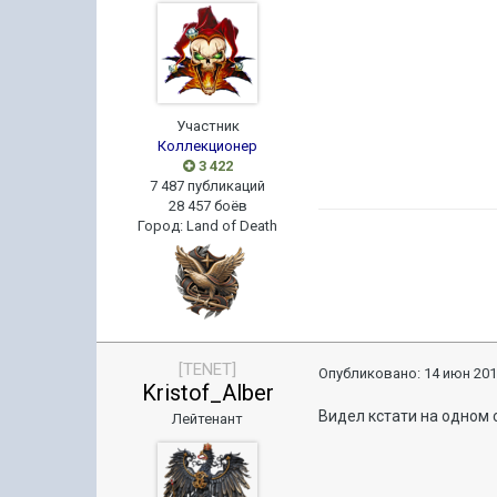
Участник
Коллекционер
3 422
7 487 публикаций
28 457 боёв
Город
:
Land of Death
[TENET]
Опубликовано:
14 июн 201
Kristof_Alber
Видел кстати на одном 
Лейтенант