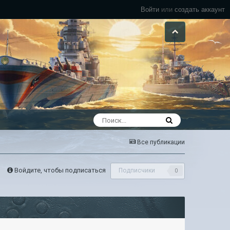
Войти
или
создать аккаунт
Все публикации
Войдите, чтобы подписаться
Подписчики
0