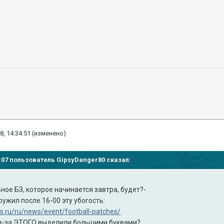
8, 14:34:51
(изменено)
58:07 пользователь
GipsyDanger80
сказал:
ное БЗ, которое начинается завтра, будет?-
ружил после 16-00 эту убогость:
ps.ru/ru/news/event/football-patches/
 из-за ЭТОГО выделили большими буквами?