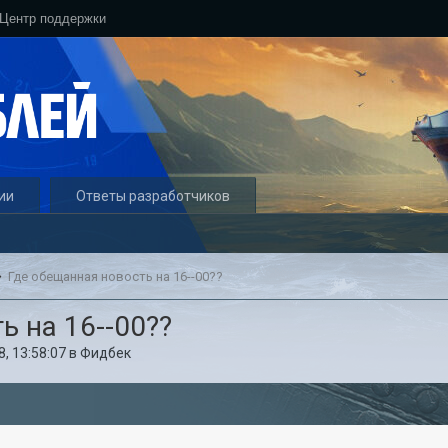
Центр поддержки
ии
Ответы разработчиков
Где обещанная новость на 16--00??
ь на 16--00??
, 13:58:07
в
Фидбек