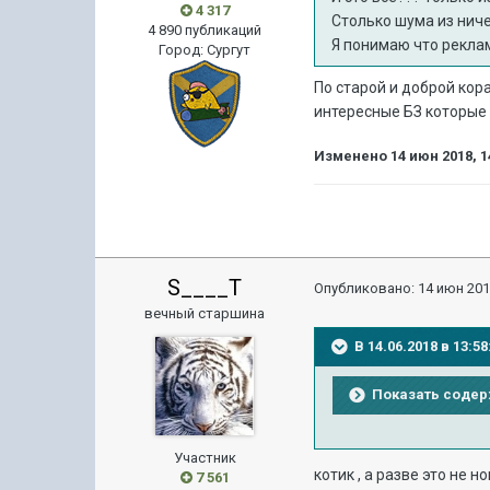
4 317
Столько шума из ничег
4 890 публикаций
Я понимаю что реклам
Город
:
Сургут
По старой и доброй ко
интересные БЗ которые б
Изменено
14 июн 2018, 1
S____T
Опубликовано:
14 июн 201
вечный старшина
В 14.06.2018 в 13:
Показать соде
Участник
котик , а разве это не н
7 561