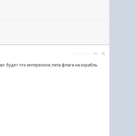
Жалоба
#6
л будет что интересное,типа флага на корабль