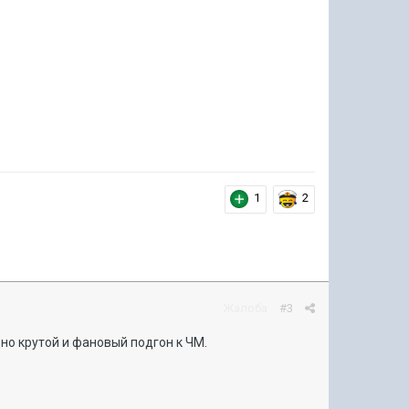
1
2
Жалоба
#3
но крутой и фановый подгон к ЧМ.