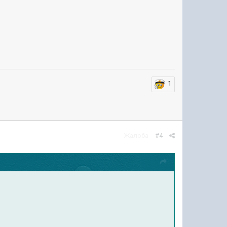
1
Жалоба
#4