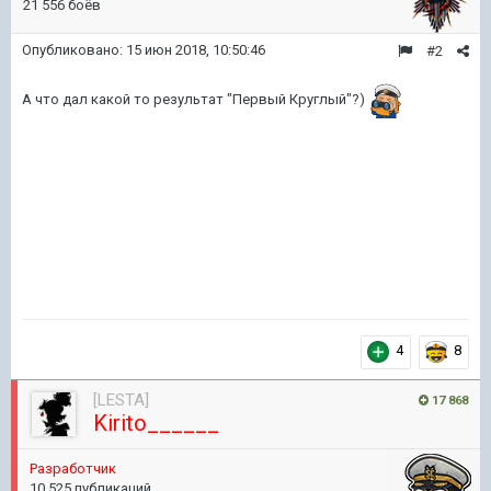
21 556 боёв
Опубликовано:
15 июн 2018, 10:50:46
#2
А что дал какой то результат "Первый Круглый"?)
4
8
[LESTA]
17 868
Kirito______
Разработчик
10 525 публикаций