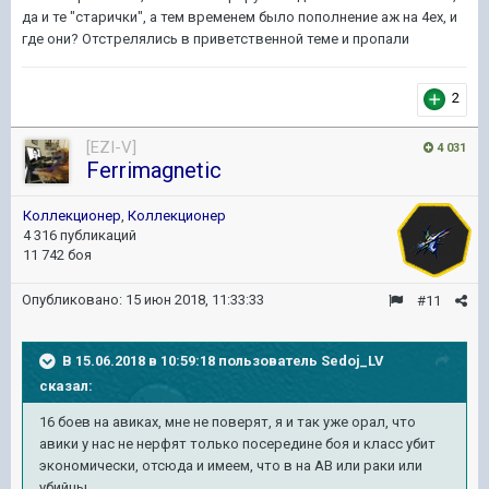
да и те "старички", а тем временем было пополнение аж на 4ех, и
где они? Отстрелялись в приветственной теме и пропали
2
[EZI-V]
4 031
Ferrimagnetic
Коллекционер
,
Коллекционер
4 316 публикаций
11 742 боя
Опубликовано:
15 июн 2018, 11:33:33
#11
В 15.06.2018 в 10:59:18 пользователь
Sedoj_LV
сказал:
16 боев на авиках, мне не поверят, я и так уже орал, что
авики у нас не нерфят только посередине боя и класс убит
экономически, отсюда и имеем, что в на АВ или раки или
убийцы