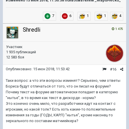
Изменено
15 июн 2018, 11:50:38
пользователем _MapuHecko_
7
6
1
1
4
Shredli
1 475
Участник
1 935 публикаций
12 583 боя
Опубликовано:
15 июн 2018, 11:53:42
#16
Таки вопрос: а что эти вопросы изменят? Серьезно, чем ответы
Бориса будут отличаться от того, что он писал на форуме?
Почему текст на форуме автоматически попадает в категорию
"нытье", в то время как текст в дискорде - норма?
Это конечно очень мило, что разработчики идут на контакт с
игроками, но какой толк? Есть хоть какие-то положительные
изменения за годы (ГОДЫ, КАРЛ) "нытья", кроме наконец-то
зеркального по составам матчмейкера?