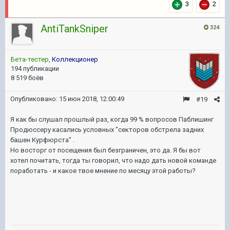
3
2
AntiTankSniper
324
Бета-тестер
,
Коллекционер
194 публикации
8 519 боёв
Опубликовано:
15 июн 2018, 12:00:49
#19
Я как бы слушал прошлый раз, когда 99 % вопросов Паблишинг
Продюссеру касались условных "секторов обстрела задних
башен Курфюрста" .
Но восторг от посещения был безграничен, это да. Я бы вот
хотел почитать, тогда ты говорил, что надо дать новой команде
поработать - и какое твое мнение по месяцу этой работы?