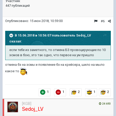
Участник
447 публикаций
Опубликовано:
15 июн 2018, 10:59:00
#6
В 15.06.2018 в 10:56:07 пользователь
Sedoj_LV
сказал:
если тебе из заметного, то отмена БЗ провоцирующие по 10
эсмов в бою, это так одно, что первое на ум пришло
отмена бз на эсмы и появление бз на крейсера, шило на мыло
какое то
1
1
2
1
2
[KGB]
24 693
Sedoj_LV