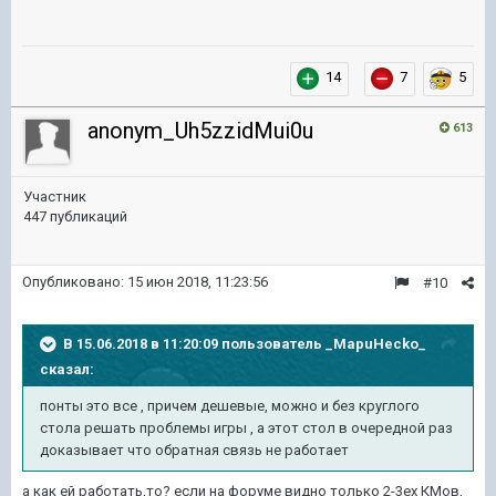
14
7
5
anonym_Uh5zzidMui0u
613
Участник
447 публикаций
Опубликовано:
15 июн 2018, 11:23:56
#10
В 15.06.2018 в 11:20:09 пользователь
_MapuHecko_
сказал:
понты это все , причем дешевые, можно и без круглого
стола решать проблемы игры , а этот стол в очередной раз
доказывает что обратная связь не работает
а как ей работать,то? если на форуме видно только 2-3ех КМов,