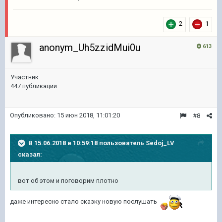
2
1
anonym_Uh5zzidMui0u
613
Участник
447 публикаций
Опубликовано:
15 июн 2018, 11:01:20
#8
В 15.06.2018 в 10:59:18 пользователь
Sedoj_LV
сказал:
вот об этом и поговорим плотно
даже интересно стало сказку новую послушать