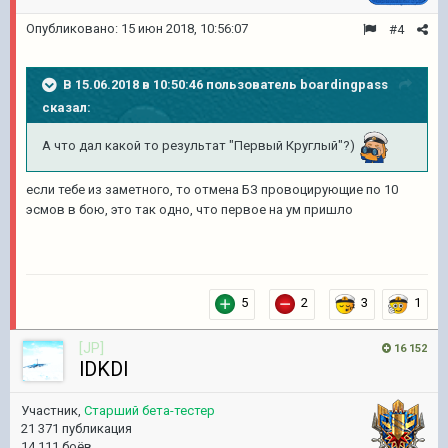
Опубликовано:
15 июн 2018, 10:56:07
#4
В 15.06.2018 в 10:50:46 пользователь
boardingpass
сказал:
А что дал какой то результат "Первый Круглый"?)
если тебе из заметного, то отмена БЗ провоцирующие по 10
эсмов в бою, это так одно, что первое на ум пришло
5
2
3
1
[JP]
16 152
lDKDl
Участник,
Старший бета-тестер
21 371 публикация
14 111 боёв