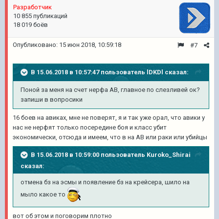
Pазработчик
10 855 публикаций
18 019 боёв
Опубликовано:
15 июн 2018, 10:59:18
#7
В 15.06.2018 в 10:57:47 пользователь
lDKDl
сказал:
Поной за меня на счет нерфа АВ, главное по слезливей ок?
запиши в вопросики
16 боев на авиках, мне не поверят, я и так уже орал, что авики у
нас не нерфят только посередине боя и класс убит
экономически, отсюда и имеем, что в на АВ или раки или убийцы
В 15.06.2018 в 10:59:00 пользователь
Kuroko_Shirai
сказал:
отмена бз на эсмы и появление бз на крейсера, шило на
мыло какое то
вот об этом и поговорим плотно