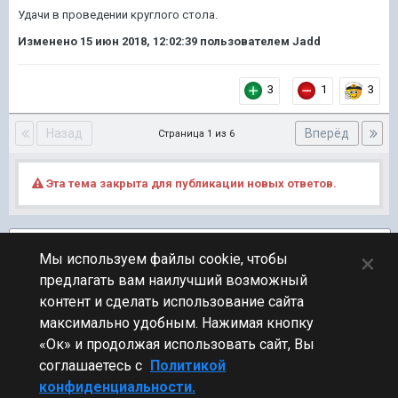
Удачи в проведении круглого стола.
Изменено
15 июн 2018, 12:02:39
пользователем Jadd
3
1
3
Назад
Вперёд
Страница 1 из 6
Эта тема закрыта для публикации новых ответов.
Подписчики
2
×
Мы используем файлы cookie, чтобы
предлагать вам наилучший возможный
ПЕРЕЙТИ К СПИСКУ ТЕМ
контент и сделать использование сайта
Обсуждение Мира Кораблей
максимально удобным. Нажимая кнопку
«Ок» и продолжая использовать сайт, Вы
соглашаетесь с
Политикой
конфиденциальности.
Стиль