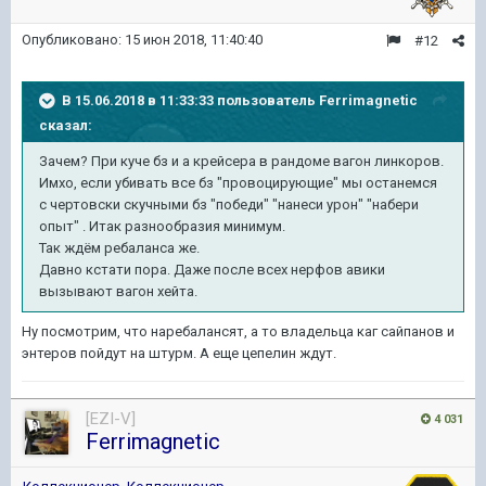
Опубликовано:
15 июн 2018, 11:40:40
#12
В 15.06.2018 в 11:33:33 пользователь
Ferrimagnetic
сказал:
Зачем? При куче бз и а крейсера в рандоме вагон линкоров.
Имхо, если убивать все бз "провоцирующие" мы останемся
с чертовски скучными бз "победи" "нанеси урон" "набери
опыт" . Итак разнообразия минимум.
Так ждём ребаланса же.
Давно кстати пора. Даже после всех нерфов авики
вызывают вагон хейта.
Ну посмотрим, что наребалансят, а то владельца каг сайпанов и
энтеров пойдут на штурм. А еще цепелин ждут.
[EZI-V]
4 031
Ferrimagnetic