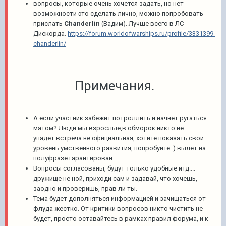
вопросы, которые очень хочется задать, но нет
возможности это сделать лично, можно попробовать
прислать
Chanderlin
(Вадим). Лучше всего в ЛС
Дискорда.
https://forum.worldofwarships.ru/profile/3331399-
chanderlin/
----------------------------------------------------------------------------------------------------
-----------------
Примечания.
А если участник забежит потроллить и начнет ругаться
матом? Люди мы взрослые,в обморок никто не
упадет встреча не официальная, хотите показать свой
уровень умственного развития, попробуйте :) вылет на
полуфразе гарантирован.
Вопросы согласованы, будут только удобные итд....
дружище не ной, приходи сам и задавай, что хочешь,
заодно и проверишь, прав ли ты.
Тема будет дополняться информацией и зачищаться от
флуда жестко. От критики вопросов никто чистить не
будет, просто оставайтесь в рамках правил форума, и к