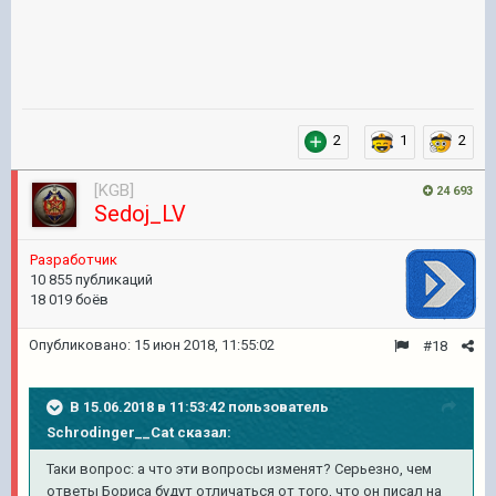
2
1
2
[KGB]
24 693
Sedoj_LV
Pазработчик
10 855 публикаций
18 019 боёв
Опубликовано:
15 июн 2018, 11:55:02
#18
В 15.06.2018 в 11:53:42 пользователь
Schrodinger__Cat
сказал:
Таки вопрос: а что эти вопросы изменят? Серьезно, чем
ответы Бориса будут отличаться от того, что он писал на