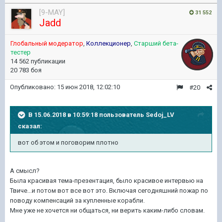
[9-MAY]
31 552
Jadd
Глобальный модератор
,
Коллекционер
,
Старший бета-
тестер
14 562 публикации
20 783 боя
Опубликовано:
15 июн 2018, 12:02:10
#20
В 15.06.2018 в 10:59:18 пользователь
Sedoj_LV
сказал:
вот об этом и поговорим плотно
А смысл?
Была красивая тема-презентация, было красивое интервью на
Твиче...и потом вот все вот это. Включая сегодняшний пожар по
поводу компенсаций за купленные корабли.
Мне уже не хочется ни общаться, ни верить каким-либо словам.