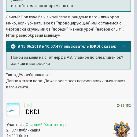
вот об этом и поговорим плотно
Зачем? При куче бз и а крейсера в рандоме вагон линкоров.
Имхо, если убивать все бз "провоцирующие" мы останемся с
чертовски скучными бз "победи" "нанеси урон" "набери опыт" .
Итак разнообразия минимум.
В 15.06.2018 в 10:57:47 пользователь
lDKDl
сказал:
Поной за меня на счет нерфа АВ, главное по слезливей ок?
запиши в вопросики
Так ждём ребаланса же.
Давно кстати пора. Даже после всех нерфов авики вызывают
вагон хейта.
[JP]
16 152
lDKDl
Участник,
Старший бета-тестер
21 371 публикация
14 111 боёв