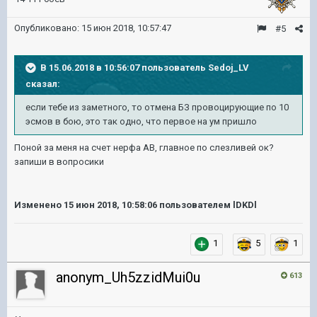
Опубликовано:
15 июн 2018, 10:57:47
#5
В 15.06.2018 в 10:56:07 пользователь
Sedoj_LV
сказал:
если тебе из заметного, то отмена БЗ провоцирующие по 10
эсмов в бою, это так одно, что первое на ум пришло
Поной за меня на счет нерфа АВ, главное по слезливей ок?
запиши в вопросики
Изменено
15 июн 2018, 10:58:06
пользователем lDKDl
1
5
1
anonym_Uh5zzidMui0u
613