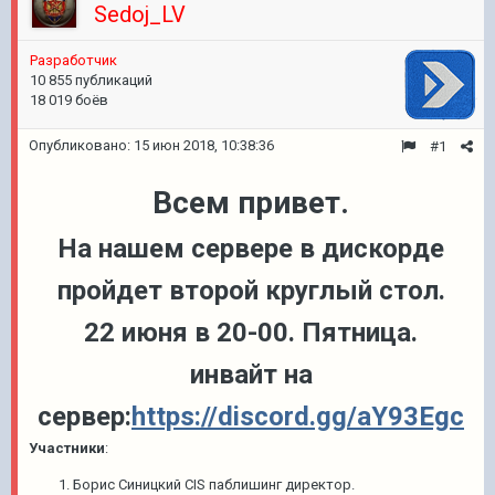
Sedoj_LV
Pазработчик
10 855 публикаций
18 019 боёв
Опубликовано:
15 июн 2018, 10:38:36
#1
Всем привет.
На нашем сервере в дискорде
пройдет второй круглый стол.
22 июня в 20-00. Пятница.
инвайт на
сервер:
https://discord.gg/aY93Egc
Участники
:
Борис Синицкий CIS паблишинг директор.