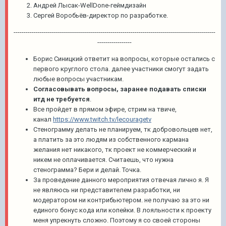
Андрей Лысак-WellDone-геймдизайн
Сергей Воробьёв-директор по разработке.
----------------------------------------------------------------------------------------------------
-----------------
Борис Синицкий ответит на вопросы, которые остались с
первого круглого стола. далее участники смогут задать
любые вопросы участникам.
Согласовывать вопросы, заранее подавать списки
итд не требуется
.
Все пройдет в прямом эфире, стрим на твиче,
канал
https://www.twitch.tv/lecouragetv
Стенограмму делать не планируем, тк добровольцев нет,
а платить за это людям из собственного кармана
желания нет никакого, тк проект не коммерческий и
никем не оплачивается. Считаешь, что нужна
стенограмма? Бери и делай. Точка.
За проведение данного мероприятия отвечая лично я. Я
не являюсь ни представителем разработки, ни
модератором ни контрибьютером. не получаю за это ни
единого бонус кода или копейки. В лояльности к проекту
меня упрекнуть сложно. Поэтому я со своей стороны