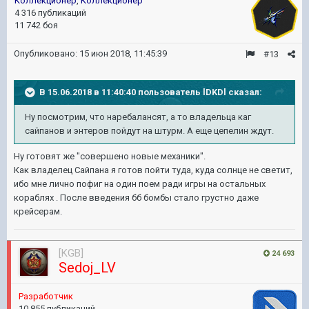
Коллекционер
,
Коллекционер
4 316 публикаций
11 742 боя
Опубликовано:
15 июн 2018, 11:45:39
#13
В 15.06.2018 в 11:40:40 пользователь
lDKDl
сказал:
Ну посмотрим, что наребалансят, а то владельца каг
сайпанов и энтеров пойдут на штурм. А еще цепелин ждут.
Ну готовят же "совершено новые механики".
Как владелец Сайпана я готов пойти туда, куда солнце не светит,
ибо мне лично пофиг на один поем ради игры на остальных
кораблях . После введения бб бомбы стало грустно даже
крейсерам.
[KGB]
24 693
Sedoj_LV
Pазработчик
10 855 публикаций